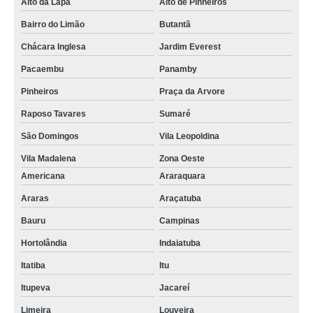
Alto da Lapa
Alto de Pinheiros
Bairro do Limão
Butantã
Chácara Inglesa
Jardim Everest
Pacaembu
Panamby
Pinheiros
Praça da Arvore
Raposo Tavares
Sumaré
São Domingos
Vila Leopoldina
Vila Madalena
Zona Oeste
Americana
Araraquara
Araras
Araçatuba
Bauru
Campinas
Hortolândia
Indaiatuba
Itatiba
Itu
Itupeva
Jacareí
Limeira
Louveira