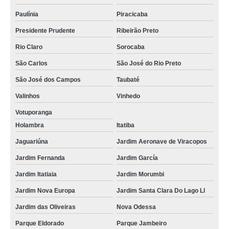
Paulínia
Piracicaba
Presidente Prudente
Ribeirão Preto
Rio Claro
Sorocaba
São Carlos
São José do Rio Preto
São José dos Campos
Taubaté
Valinhos
Vinhedo
Votuporanga
Holambra
Itatiba
Jaguariúna
Jardim Aeronave de Viracopos
Jardim Fernanda
Jardim García
Jardim Itatiaia
Jardim Morumbi
Jardim Nova Europa
Jardim Santa Clara Do Lago Ll
Jardim das Oliveiras
Nova Odessa
Parque Eldorado
Parque Jambeiro