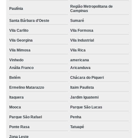
Região Metropolitana de
Paulínia
Campinas
Santa Bárbara d'Oeste
Sumaré
Vila Carlito
Vila Formosa
Vila Georgina
Vila Industrial
Vila Mimosa
Vila Rica
Vinhedo
americana
Anália Franco
Aricanduva
Belém
Chácara do Piqueri
Ermelino Matarazzo
Itaim Paulista
Itaquera
Jardim Iguatemi
Mooca
Parque São Lucas
Parque São Rafael
Penha
Ponte Rasa
Tatuapé
Zona Leste