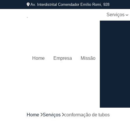
Av. Interdistrital Comendador Emílio Romi, 928
Serviços
Calandra d
tubos
Calandrage
de tubos
Conformaçã
Home
Empresa
Missão
de tubos
Corrimãos
aço
galvanizad
Corrimãos
ferro
Corrimãos
galvanizado
Home
Serviços
conformação de tubos
Corrimãos
inox