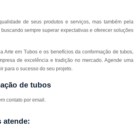
Curvamento de Tubos Do
Curvamento de Tubos Industria
ualidade de seus produtos e serviços, mas também pela
, buscando sempre superar expectativas e oferecer soluções
Corte e Dobra Chapa
Corte e 
Dobra Chapa de Alumínio
 Arte em Tubos e os benefícios da conformação de tubos,
Dobra de Chapa de Al
mpresa de excelência e tradição no mercado. Agende uma
Dobra de Chapa de Ferro
Dobr
r para o sucesso do seu projeto.
Dobradeira de Chapa
Dobra de 
mação de tubos
Dobra de Tubo Redondo
Dobra Tubo com Maçarico
Dobra
em contato por email.
Dobra Tubo Quadrado
Dobra
Empresa Corte a Laser
Em
 atende:
Empresa de Corte a Laser
Empresa de Corte a Laser Chapa Ga