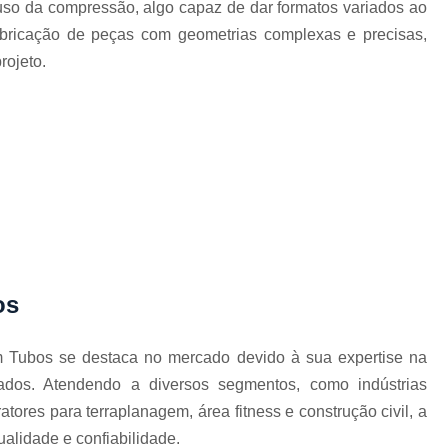
so da compressão, algo capaz de dar formatos variados ao
Corrimão Escada Interna Ferro
C
fabricação de peças com geometrias complexas e precisas,
Corrimão Ferro de Escada
Corri
s
rojeto.
Corrimão Ferro para Escada
Corrimão Ferro Quadrado
Corrimão com Ferro Tipo Galva
Corrimão de Escada de Ferro Ga
Corrimão de Galvanizad
Corrimão em Ferro Galvan
o
Corrimão Galvanizado
os
Corrimão Galvanizado Ferro
Corrimão de Inox para
em Tubos se destaca no mercado devido à sua expertise na
Corrimão Escada Interna
ados. Atendendo a diversos segmentos, como indústrias
atores para terraplanagem, área fitness e construção civil, a
Corrimão Inox de Escada
Corri
alidade e confiabilidade.