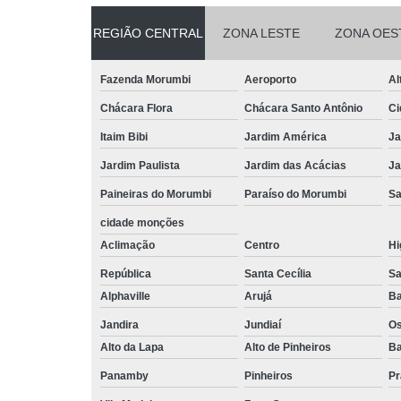
REGIÃO CENTRAL
ZONA LESTE
ZONA OES
Fazenda Morumbi
Aeroporto
Al
Chácara Flora
Chácara Santo Antônio
Ci
Itaim Bibi
Jardim América
Ja
Jardim Paulista
Jardim das Acácias
Ja
Paineiras do Morumbi
Paraíso do Morumbi
Sa
cidade monções
Aclimação
Centro
Hi
República
Santa Cecília
Sa
Alphaville
Arujá
Ba
Jandira
Jundiaí
O
Alto da Lapa
Alto de Pinheiros
Ba
Panamby
Pinheiros
Pr