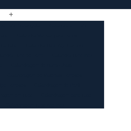
de Tubo Retangular
Calandra em Tubo
Tubo
Calandra Manual para Tubos
dra Tubo
Calandra Tubo Aço Carbono
landra Tubo de Ferro
Calandra Tubo Inox
do
Calandragem de Barra Chata
Calandragem de Materiais Ferrosos
ipo Ferrosos
Calandragem de Perfil
ragem em Tubo
Calandragem para Tubo
Calandragem Tubo Aço Inox
ço Inox
Calandragem Tubo Inox
Conformação com Tubo de Metal