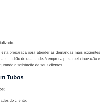
Corrimão Inox para Escada
Corrimão Inox Quadrado
Corte a Laser Chapa Aço In
Corte a Laser em Chapa
Cor
Corte a Laser Oxigênio
Corte e Dobra de Chapa a Laser
ializado.
Solda a Laser
s está preparada para atender às demandas mais exigentes
Corte a Laser em Chapa de Aço
 alto padrão de qualidade. A empresa preza pela inovação e
Corte Chapa a Laser
C
urando a satisfação de seus clientes.
Corte de Chapa a Laser
Corte d
 em Tubos
Corte de Chapa Inox a Laser
Cor
Curvamento de Tubo
os;
Curvamento de Tubos a 
ades do cliente;
Curvamento de Tubos de Aç