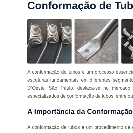
Conformação de Tu
Cortes a
laser
Cortes de
chapa
Curvament
de tubo
Dobra de
chapas
Dobras de
A conformação de tubos é um processo essencial
tubo
estruturas fundamentais em diferentes segmen
Empresas d
D’Oeste, São Paulo, destaca-se no mercado 
corte
especializados de conformação de tubos, entre ou
Guarda
corpos
carbono
A importância da Conformação
Guarda
corpos ferro
A conformação de tubos é um procedimento de g