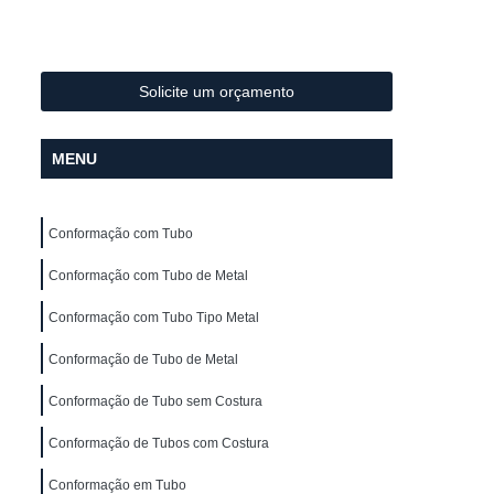
Metal
Conformação de Tubo de Metal
ura
Conformação de Tubos com Costura
ubo
Conformação para Tubo
Solicite um orçamento
o de Metal
Conformação Tubo
MENU
o Conformação
Corrimão Aço Galvanizado
zado
Corrimão de Aço Galvanizado
Conformação com Tubo
ço Galvanizado de Escada
m Escada
Conformação com Tubo de Metal
Corrimão em Aço Galvanizado
o Galvanizado para Escada
Conformação com Tubo Tipo Metal
lvanizado
Corrimão Galvanizado Aço
Conformação de Tubo de Metal
 Aço
Corrimão Galvanizado de Aço
Conformação de Tubo sem Costura
do em Aço
Corrimão de Ferro
Conformação de Tubos com Costura
ra Escada
Corrimão em Ferro
Conformação em Tubo