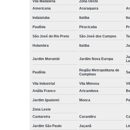
Vila Madalena
Zona Oeste
Americana
Araraquara
Ar
Indaiatuba
Itatiba
Itu
Paulínia
Piracicaba
Pr
São José do Rio Preto
São José dos Campos
Ta
Holambra
Itatiba
Ja
Ja
Jardim Morumbi
Jardim Nova Europa
La
Região Metropolitana de
Paulínia
Sa
Campinas
Vila Industrial
Vila Mimosa
Vi
Anália Franco
Aricanduva
B
Jardim Iguatemi
Mooca
Pa
Zona Leste
Cantareira
Carandiru
Ca
Jardim São Paulo
Jaçanã
Li