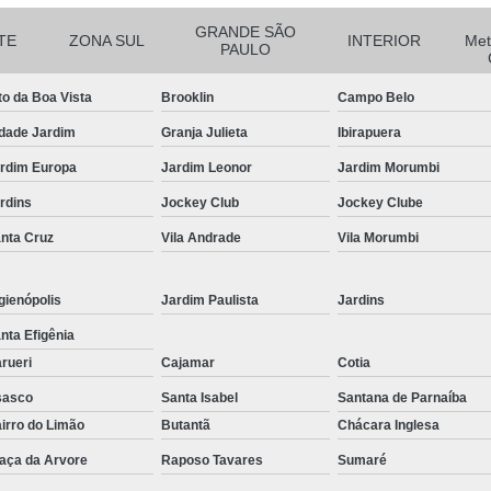
Empresa de Corte a Laser 
GRANDE SÃO
TE
ZONA SUL
INTERIOR
Met
PAULO
Empresa de Corte e Dobra
to da Boa Vista
Brooklin
Campo Belo
Empresa de Corte e Dobra de 
dade Jardim
Granja Julieta
Ibirapuera
Guarda Corpo com Aço Car
rdim Europa
Jardim Leonor
Jardim Morumbi
Guarda Corpo de Tubo Car
rdins
Jockey Club
Jockey Clube
Guarda Corpo em Aço Tipo Carbo
nta Cruz
Vila Andrade
Vila Morumbi
Guarda Corpo Tipo Aço Carbono
Guarda Corpo Tubo Carbono
gienópolis
Jardim Paulista
Jardins
Guarda Corpo Aço Carb
nta Efigênia
Guarda Corpo de Ferr
rueri
Cajamar
Cotia
Guarda Corpo em Aço Ti
sasco
Santa Isabel
Santana de Parnaíba
irro do Limão
Butantã
Chácara Inglesa
Guarda Corpo em Tubo de Ferro
G
aça da Arvore
Raposo Tavares
Sumaré
Guarda Corpo Tipo Tubo de