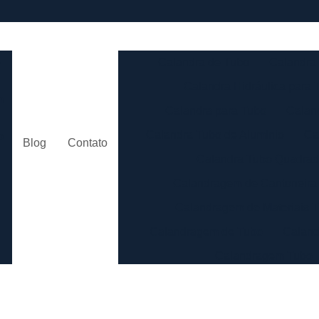
e
Calandra de Tubo
Calandra 
Calandra Hidráulica para 
m
Calandra para Tubo
Calan
Calandra Tubo de Alumínio
Ca
o
Blog
Contato
Calandra Tubo Quadra
Calandragem de Cantoneira
o
Calandragem de Materiais T
Calandragem de Tubo
Caland
Calandragem Tubo
s
Calandragem Tubo em A
Conformação com Tubo