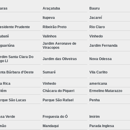
Guarda Corpo Tubo Ferr
aras
Araçatuba
Bauru
Guarda Corpo Aço Tipo Galvaniz
Itupeva
Jacareí
Guarda Corpo de Aço Galvaniz
esidente Prudente
Ribeirão Preto
Rio Claro
Guarda Corpo em Aço Galvanizad
ubaté
Valinhos
Vinhedo
Jardim Aeronave de
Guarda Corpo em Tubo de Aço 
guariúna
Jardim Fernanda
Viracopos
Guarda Corpo Ti
rdim Santa Clara Do
Jardim das Oliveiras
Nova Odessa
go Ll
Guarda Corpo Tubo de Aço Galv
nta Bárbara d'Oeste
Sumaré
Vila Carlito
Guarda Corpo Aço Ino
la Rica
Vinhedo
americana
Guarda Corpo com Aço 
elém
Chácara do Piqueri
Ermelino Matarazzo
Guarda Corpo de Tubo 
rque São Lucas
Parque São Rafael
Penha
Guarda Corpo em Aço Tipo In
Guarda Corpo Inox
G
sa Verde
Freguesia do Ó
Imirim
Guarda Corpo Tubo de A
mão
Mandaqui
Parada Inglesa