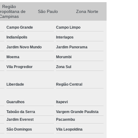
Região
Fibra
Empresa de Corte de Chapa
ropolitana de
São Paulo
Zona Norte
Campinas
Empresa de Corte e Dobra de Aço
Campo Grande
Campo Limpo
Chapa
Guarda Corpo Aço Tipo Carbono
Indianópolis
Interlagos
bono
Guarda Corpo de Aço Carbono
Jardim Novo Mundo
Jardim Panorama
bono
Guarda Corpo em Aço Carbono
Moema
Morumbi
no
Guarda Corpo em Tubo de Aço Carbono
Vila Progredior
Zona Sul
Guarda Corpo Tipo Tubo de Aço Carbono
Guarda Corpo Tubo de Aço Carbono
Liberdade
Região Central
ono
Guarda Corpo Aço Tipo Ferro
o
Guarda Corpo de Tubo Ferro
Guarulhos
Itapevi
po Ferro
Guarda Corpo em Ferro
Taboão da Serra
Vargem Grande Paulista
Jardim Everest
Pacaembu
uarda Corpo Ferro
Guarda Corpo Tipo Ferro
São Domingos
Vila Leopoldina
 Ferro
Guarda Corpo Tubo de Ferro