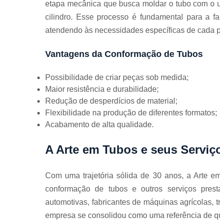
etapa mecânica que busca moldar o tubo com o u
Guarda
corpos
cilindro. Esse processo é fundamental para a 
galvanizado
atendendo às necessidades específicas de cada p
Guarda
corpos inox
Vantagens da Conformação de Tubos
Serviços de
dobra
Possibilidade de criar peças sob medida;
Maior resistência e durabilidade;
Soldas em
aço
Redução de desperdícios de material;
Flexibilidade na produção de diferentes formatos;
Soldas em
aço carbon
Acabamento de alta qualidade.
A Arte em Tubos e seus Serviç
Com uma trajetória sólida de 30 anos, a Arte 
conformação de tubos e outros serviços prest
automotivas, fabricantes de máquinas agrícolas, tr
empresa se consolidou como uma referência de qu