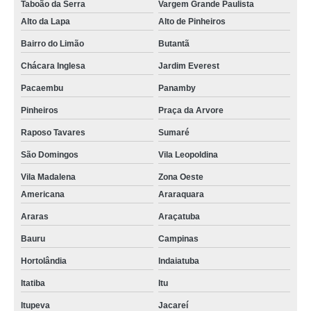
Taboão da Serra
Vargem Grande Paulista
Alto da Lapa
Alto de Pinheiros
Bairro do Limão
Butantã
Chácara Inglesa
Jardim Everest
Pacaembu
Panamby
Pinheiros
Praça da Arvore
Raposo Tavares
Sumaré
São Domingos
Vila Leopoldina
Vila Madalena
Zona Oeste
Americana
Araraquara
Araras
Araçatuba
Bauru
Campinas
Hortolândia
Indaiatuba
Itatiba
Itu
Itupeva
Jacareí