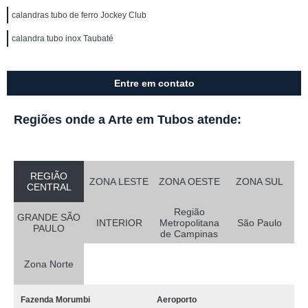
calandras tubo de ferro Jockey Club
calandra tubo inox Taubaté
Entre em contato
Regiões onde a Arte em Tubos atende:
REGIÃO
ZONA LESTE
ZONA OESTE
ZONA SUL
CENTRAL
Região
GRANDE SÃO
INTERIOR
Metropolitana
São Paulo
PAULO
de Campinas
Zona Norte
Fazenda Morumbi
Aeroporto