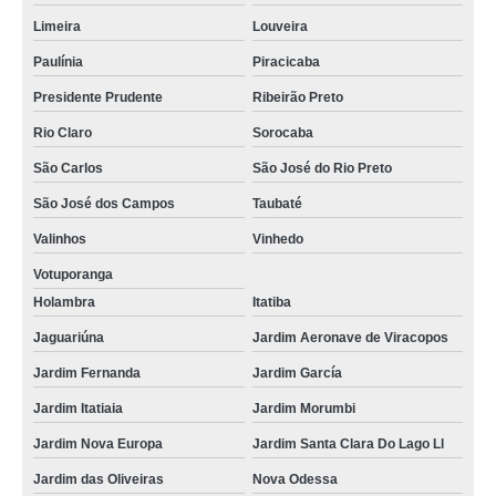
Limeira
Louveira
Paulínia
Piracicaba
Presidente Prudente
Ribeirão Preto
Rio Claro
Sorocaba
São Carlos
São José do Rio Preto
São José dos Campos
Taubaté
Valinhos
Vinhedo
Votuporanga
Holambra
Itatiba
Jaguariúna
Jardim Aeronave de Viracopos
Jardim Fernanda
Jardim García
Jardim Itatiaia
Jardim Morumbi
Jardim Nova Europa
Jardim Santa Clara Do Lago Ll
Jardim das Oliveiras
Nova Odessa