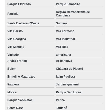
Parque Eldorado
Parque Jambeiro
Região Metropolitana de
Paulínia
Campinas
Santa Bárbara d'Oeste
Sumaré
Vila Carlito
Vila Formosa
Vila Georgina
Vila Industrial
Vila Mimosa
Vila Rica
Vinhedo
americana
Anália Franco
Aricanduva
Belém
Chácara do Piqueri
Ermelino Matarazzo
Itaim Paulista
Itaquera
Jardim Iguatemi
Mooca
Parque São Lucas
Parque São Rafael
Penha
Ponte Rasa
Tatuapé