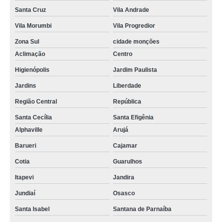
Santa Cruz
Vila Andrade
Vila Morumbi
Vila Progredior
Zona Sul
cidade monções
Aclimação
Centro
Higienópolis
Jardim Paulista
Jardins
Liberdade
Região Central
República
Santa Cecília
Santa Efigênia
Alphaville
Arujá
Barueri
Cajamar
Cotia
Guarulhos
Itapevi
Jandira
Jundiaí
Osasco
Santa Isabel
Santana de Parnaíba