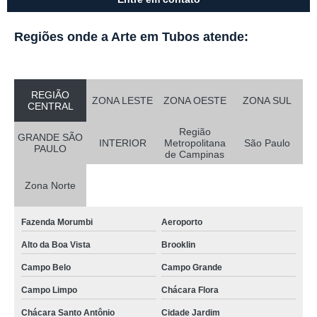
Regiões onde a Arte em Tubos atende:
REGIÃO
ZONA LESTE
ZONA OESTE
ZONA SUL
CENTRAL
Região
GRANDE SÃO
INTERIOR
Metropolitana
São Paulo
PAULO
de Campinas
Zona Norte
Fazenda Morumbi
Aeroporto
Alto da Boa Vista
Brooklin
Campo Belo
Campo Grande
Campo Limpo
Chácara Flora
Chácara Santo Antônio
Cidade Jardim