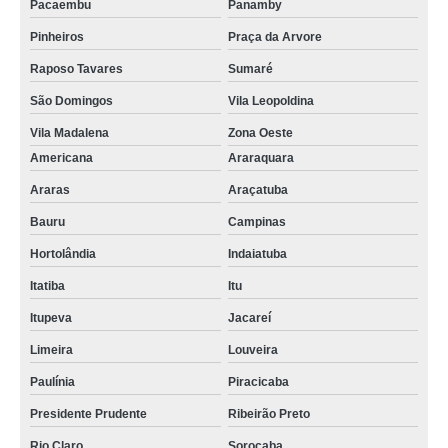
Pacaembu
Panamby
Pinheiros
Praça da Arvore
Raposo Tavares
Sumaré
São Domingos
Vila Leopoldina
Vila Madalena
Zona Oeste
Americana
Araraquara
Araras
Araçatuba
Bauru
Campinas
Hortolândia
Indaiatuba
Itatiba
Itu
Itupeva
Jacareí
Limeira
Louveira
Paulínia
Piracicaba
Presidente Prudente
Ribeirão Preto
Rio Claro
Sorocaba