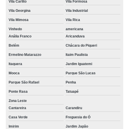
Vila Carlito
Vila Formosa
Vila Georgina
Vila Industrial
Vila Mimosa
Vila Rica
Vinhedo
americana
Anália Franco
Aricanduva
Belém
Chácara do Piqueri
Ermelino Matarazzo
Itaim Paulista
Itaquera
Jardim Iguatemi
Mooca
Parque São Lucas
Parque São Rafael
Penha
Ponte Rasa
Tatuapé
Zona Leste
Cantareira
Carandiru
Casa Verde
Freguesia do Ó
Imirim
Jardim Japão