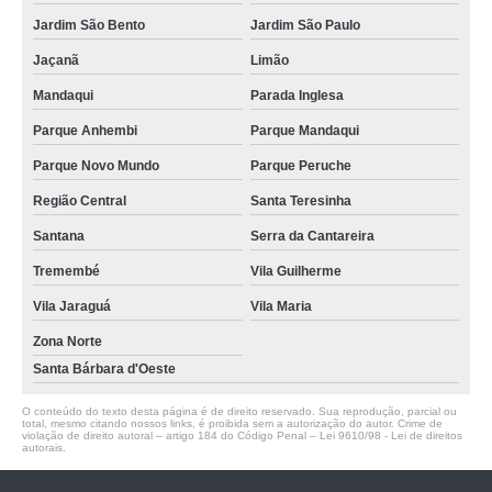
Jardim São Bento
Jardim São Paulo
Jaçanã
Limão
Mandaqui
Parada Inglesa
Parque Anhembi
Parque Mandaqui
Parque Novo Mundo
Parque Peruche
Região Central
Santa Teresinha
Santana
Serra da Cantareira
Tremembé
Vila Guilherme
Vila Jaraguá
Vila Maria
Zona Norte
Santa Bárbara d'Oeste
O conteúdo do texto desta página é de direito reservado. Sua reprodução, parcial ou
total, mesmo citando nossos links, é proibida sem a autorização do autor. Crime de
violação de direito autoral – artigo 184 do Código Penal –
Lei 9610/98 - Lei de direitos
autorais
.