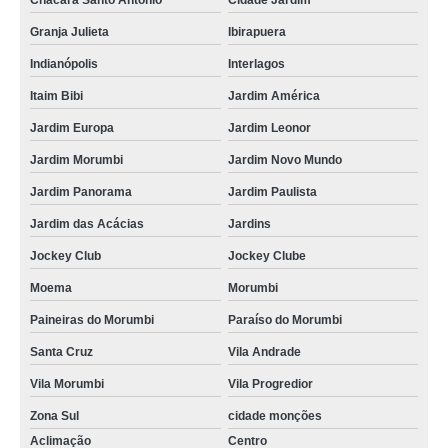
Chácara Santo Antônio
Cidade Jardim
Granja Julieta
Ibirapuera
Indianópolis
Interlagos
Itaim Bibi
Jardim América
Jardim Europa
Jardim Leonor
Jardim Morumbi
Jardim Novo Mundo
Jardim Panorama
Jardim Paulista
Jardim das Acácias
Jardins
Jockey Club
Jockey Clube
Moema
Morumbi
Paineiras do Morumbi
Paraíso do Morumbi
Santa Cruz
Vila Andrade
Vila Morumbi
Vila Progredior
Zona Sul
cidade monções
Aclimação
Centro