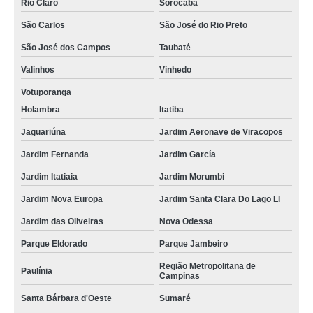
Rio Claro
Sorocaba
São Carlos
São José do Rio Preto
São José dos Campos
Taubaté
Valinhos
Vinhedo
Votuporanga
Holambra
Itatiba
Jaguariúna
Jardim Aeronave de Viracopos
Jardim Fernanda
Jardim García
Jardim Itatiaia
Jardim Morumbi
Jardim Nova Europa
Jardim Santa Clara Do Lago Ll
Jardim das Oliveiras
Nova Odessa
Parque Eldorado
Parque Jambeiro
Região Metropolitana de
Paulínia
Campinas
Santa Bárbara d'Oeste
Sumaré