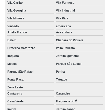
Vila Carlito
Vila Formosa
Vila Georgina
Vila Industrial
Vila Mimosa
Vila Rica
Vinhedo
americana
Anália Franco
Aricanduva
Belém
Chácara do Piqueri
Ermelino Matarazzo
Itaim Paulista
Itaquera
Jardim Iguatemi
Mooca
Parque São Lucas
Parque São Rafael
Penha
Ponte Rasa
Tatuapé
Zona Leste
Cantareira
Carandiru
Casa Verde
Freguesia do Ó
Imirim
Jardim Japão