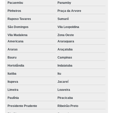
Pacaembu
Panamby
Pinheiros
Praça da Arvore
Raposo Tavares
Sumaré
São Domingos
Vila Leopoldina
Vila Madalena
Zona Oeste
Americana
Araraquara
Araras
Araçatuba
Bauru
Campinas
Hortolândia
Indaiatuba
Itatiba
Itu
Itupeva
Jacareí
Limeira
Louveira
Paulínia
Piracicaba
Presidente Prudente
Ribeirão Preto