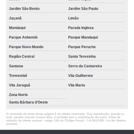
Jardim São Bento
Jardim São Paulo
Jaçanã
Limão
Mandaqui
Parada Inglesa
Parque Anhembi
Parque Mandaqui
Parque Novo Mundo
Parque Peruche
Região Central
Santa Teresinha
Santana
Serra da Cantareira
Tremembé
Vila Guilherme
Vila Jaraguá
Vila Maria
Zona Norte
Santa Bárbara d'Oeste
O conteúdo do texto desta página é de direito reservado. Sua reprodução, parcial ou
total, mesmo citando nossos links, é proibida sem a autorização do autor. Crime de
violação de direito autoral – artigo 184 do Código Penal –
Lei 9610/98 - Lei de direitos
autorais
.