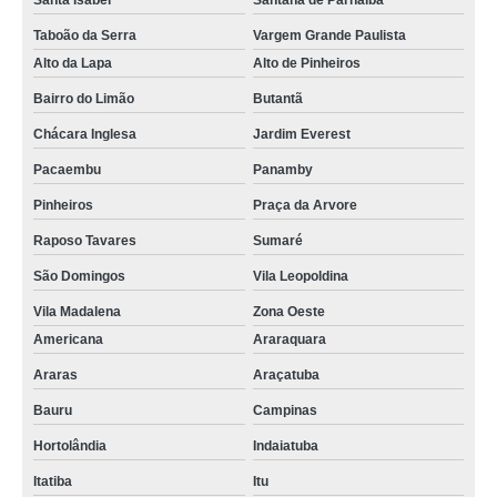
Santa Isabel
Santana de Parnaíba
Taboão da Serra
Vargem Grande Paulista
Alto da Lapa
Alto de Pinheiros
Bairro do Limão
Butantã
Chácara Inglesa
Jardim Everest
Pacaembu
Panamby
Pinheiros
Praça da Arvore
Raposo Tavares
Sumaré
São Domingos
Vila Leopoldina
Vila Madalena
Zona Oeste
Americana
Araraquara
Araras
Araçatuba
Bauru
Campinas
Hortolândia
Indaiatuba
Itatiba
Itu