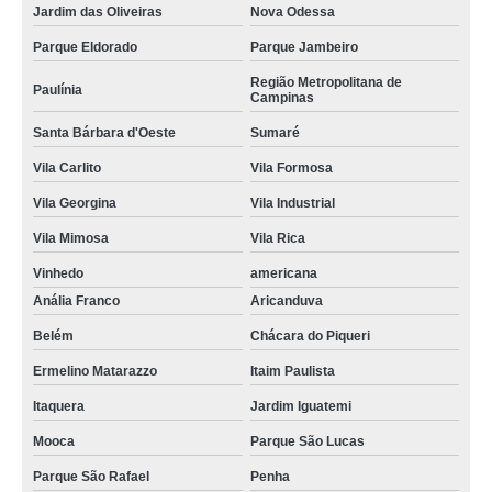
Jardim das Oliveiras
Nova Odessa
Parque Eldorado
Parque Jambeiro
Região Metropolitana de
Paulínia
Campinas
Santa Bárbara d'Oeste
Sumaré
Vila Carlito
Vila Formosa
Vila Georgina
Vila Industrial
Vila Mimosa
Vila Rica
Vinhedo
americana
Anália Franco
Aricanduva
Belém
Chácara do Piqueri
Ermelino Matarazzo
Itaim Paulista
Itaquera
Jardim Iguatemi
Mooca
Parque São Lucas
Parque São Rafael
Penha