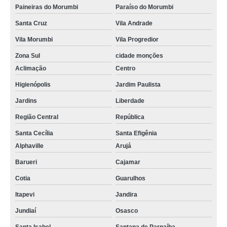
Paineiras do Morumbi
Paraíso do Morumbi
Santa Cruz
Vila Andrade
Vila Morumbi
Vila Progredior
Zona Sul
cidade monções
Aclimação
Centro
Higienópolis
Jardim Paulista
Jardins
Liberdade
Região Central
República
Santa Cecília
Santa Efigênia
Alphaville
Arujá
Barueri
Cajamar
Cotia
Guarulhos
Itapevi
Jandira
Jundiaí
Osasco