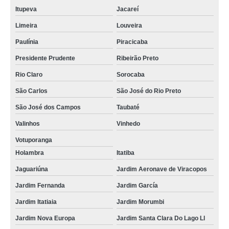
Itupeva
Jacareí
Limeira
Louveira
Paulínia
Piracicaba
Presidente Prudente
Ribeirão Preto
Rio Claro
Sorocaba
São Carlos
São José do Rio Preto
São José dos Campos
Taubaté
Valinhos
Vinhedo
Votuporanga
Holambra
Itatiba
Jaguariúna
Jardim Aeronave de Viracopos
Jardim Fernanda
Jardim García
Jardim Itatiaia
Jardim Morumbi
Jardim Nova Europa
Jardim Santa Clara Do Lago Ll