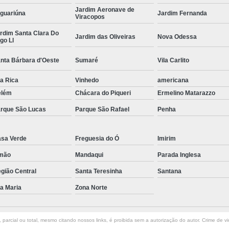
Jardim Aeronave de
guariúna
Jardim Fernanda
Curvamento de Tubos Do
Viracopos
Curvamento de Tubos Industria
rdim Santa Clara Do
Jardim das Oliveiras
Nova Odessa
go Ll
Corte e Dobra Chapa
Corte e 
nta Bárbara d'Oeste
Sumaré
Vila Carlito
Dobra Chapa de Alumínio
la Rica
Vinhedo
americana
Dobra de Chapa de Al
elém
Chácara do Piqueri
Ermelino Matarazzo
Dobra de Chapa de Ferro
Dobr
rque São Lucas
Parque São Rafael
Penha
Dobradeira de Chapa
Dobra de 
Dobra de Tubo Redondo
sa Verde
Freguesia do Ó
Imirim
Dobra Tubo com Maçarico
Dobra
mão
Mandaqui
Parada Inglesa
Dobra Tubo Quadrado
Dobra
gião Central
Santa Teresinha
Santana
la Maria
Zona Norte
Empresa Corte a Laser
Em
Empresa de Corte a Laser
parcial ou total, mesmo citando nossos links, é proibida sem a autorização do autor. Crime de vi
Empresa de Corte a Laser Chapa Ga