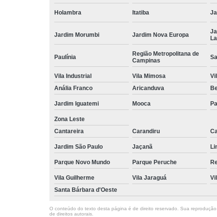
Holambra
Itatiba
Ja
Ja
Jardim Morumbi
Jardim Nova Europa
La
Região Metropolitana de
Paulínia
Sa
Campinas
Vila Industrial
Vila Mimosa
Vi
Anália Franco
Aricanduva
B
Jardim Iguatemi
Mooca
Pa
Zona Leste
Cantareira
Carandiru
Ca
Jardim São Paulo
Jaçanã
Li
Parque Novo Mundo
Parque Peruche
Re
Vila Guilherme
Vila Jaraguá
Vi
Santa Bárbara d'Oeste
O conteúdo do texto desta página é de direito reservado. Sua reprodução, 
de direitos autorais
.