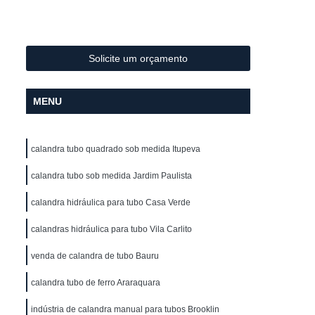
Metal
Conformação de Tubo de Metal
ura
Conformação de Tubos com Costura
ubo
Conformação para Tubo
Solicite um orçamento
o de Metal
Conformação Tubo
MENU
o Conformação
Corrimão Aço Galvanizado
zado
Corrimão de Aço Galvanizado
calandra tubo quadrado sob medida Itupeva
ço Galvanizado de Escada
m Escada
calandra tubo sob medida Jardim Paulista
Corrimão em Aço Galvanizado
o Galvanizado para Escada
calandra hidráulica para tubo Casa Verde
lvanizado
Corrimão Galvanizado Aço
calandras hidráulica para tubo Vila Carlito
 Aço
Corrimão Galvanizado de Aço
venda de calandra de tubo Bauru
do em Aço
Corrimão de Ferro
calandra tubo de ferro Araraquara
ra Escada
Corrimão em Ferro
indústria de calandra manual para tubos Brooklin