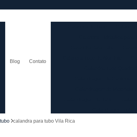
e
Calandra de Tubo
Calandra 
Calandra Hidráulica para 
m
Calandra para Tubo
Calan
Calandra Tubo de Alumínio
Ca
o
Blog
Contato
Calandra Tubo Quadra
Calandragem de Cantoneira
o
Calandragem de Materiais T
Calandragem de Tubo
Caland
Calandragem Tubo
s
Calandragem Tubo em A
 tubo
calandra para tubo Vila Rica
Conformação com Tubo