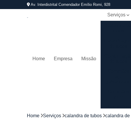
Av. Interdistrital Comendador Emílio Romi, 928
Serviços
Calandra d
tubos
Calandrage
de tubos
Conformaçã
Home
Empresa
Missão
de tubos
Corrimãos
aço
galvanizad
Corrimãos
ferro
Corrimãos
galvanizado
Home
Serviços
calandra de tubos
calandra de
Corrimãos
inox