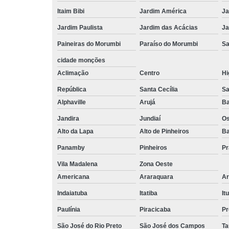
Itaim Bibi
Jardim América
Ja
Jardim Paulista
Jardim das Acácias
Ja
Paineiras do Morumbi
Paraíso do Morumbi
Sa
cidade monções
Aclimação
Centro
Hi
República
Santa Cecília
Sa
Alphaville
Arujá
Ba
Jandira
Jundiaí
O
Alto da Lapa
Alto de Pinheiros
Ba
Panamby
Pinheiros
Pr
Vila Madalena
Zona Oeste
Americana
Araraquara
Ar
Indaiatuba
Itatiba
Itu
Paulínia
Piracicaba
Pr
São José do Rio Preto
São José dos Campos
Ta