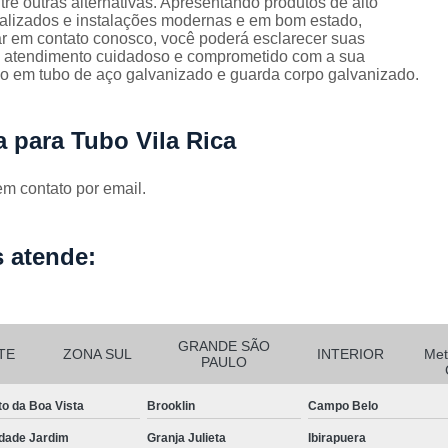
tre outras alternativas. Apresentando produtos de alto
Corrimão Escada Interna Ferro
C
ializados e instalações modernas e em bom estado,
ar em contato conosco, você poderá esclarecer suas
Corrimão Ferro de Escada
Corri
s
um atendimento cuidadoso e comprometido com a sua
o em tubo de aço galvanizado e guarda corpo galvanizado.
Corrimão Ferro para Escada
Corrimão Ferro Quadrado
 para Tubo Vila Rica
Corrimão com Ferro Tipo Galva
Corrimão de Escada de Ferro Ga
em contato por email.
Corrimão de Galvanizad
Corrimão em Ferro Galvan
 atende:
o
Corrimão Galvanizado
Corrimão Galvanizado Ferro
GRANDE SÃO
Corrimão de Inox para
TE
ZONA SUL
INTERIOR
Met
PAULO
Corrimão Escada Interna
to da Boa Vista
Brooklin
Campo Belo
Corrimão Inox de Escada
Corri
dade Jardim
Granja Julieta
Ibirapuera