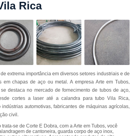
ila Rica
Conformação com Tubo Tipo 
Conformação de Tubo sem Cost
Conformação em T
Conformação para Tub
o
Conformação Tubo de Metal
Tub
Corrimão Aço Tipo Galvani
Corrimão de A
de extrema importância em diversos setores industriais e de
Corrimão de Aço Galvanizado e
as em chapas de aço ou metal. A empresa Arte em Tubos,
e
Corrimão em Aç
se destaca no mercado de fornecimento de tubos de aço,
Corrimão em Tubo de Aço Ga
sde cortes a laser até a calandra para tubo Vila Rica,
ndústrias automotivas, fabricantes de máquinas agrícolas,
Corrimão Galvanizado com
ão civil.
Corrimão Galvaniza
 trata-se de Corte E Dobra, com a Arte em Tubos, você
Corrimão de Ferro pa
alandragem de cantoneira, guarda corpo de aço inox,