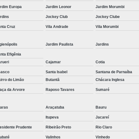
Corrimão Inox para Escada
rdim Europa
Jardim Leonor
Jardim Morumbi
Corrimão Inox Quadrado
rdins
Jockey Club
Jockey Clube
Corte a Laser Chapa Aço In
nta Cruz
Vila Andrade
Vila Morumbi
Corte a Laser em Chapa
Cor
Corte a Laser Oxigênio
gienópolis
Jardim Paulista
Jardins
Corte e Dobra de Chapa a Laser
nta Efigênia
rueri
Cajamar
Cotia
Solda a Laser
sasco
Santa Isabel
Santana de Parnaíba
Corte a Laser em Chapa de Aço
irro do Limão
Butantã
Chácara Inglesa
Corte Chapa a Laser
C
aça da Arvore
Raposo Tavares
Sumaré
Corte de Chapa a Laser
Corte d
Corte de Chapa Inox a Laser
Cor
aras
Araçatuba
Bauru
Curvamento de Tubo
Itupeva
Jacareí
Curvamento de Tubos a 
esidente Prudente
Ribeirão Preto
Rio Claro
ubaté
Valinhos
Vinhedo
Curvamento de Tubos de Aç