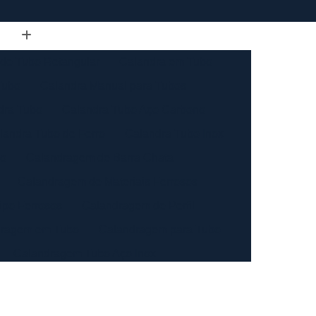
de Tubo Retangular
Calandra em Tubo
Tubo
Calandra Manual para Tubos
dra Tubo
Calandra Tubo Aço Carbono
landra Tubo de Ferro
Calandra Tubo Inox
do
Calandragem de Barra Chata
Calandragem de Materiais Ferrosos
ipo Ferrosos
Calandragem de Perfil
ragem em Tubo
Calandragem para Tubo
Calandragem Tubo Aço Inox
ço Inox
Calandragem Tubo Inox
Conformação com Tubo de Metal