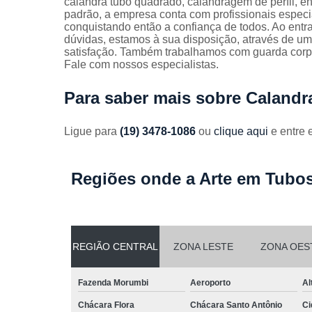
calandra tubo quadrado, calandragem de perfil, en
Guarda
padrão, a empresa conta com profissionais espec
corpos
conquistando então a confiança de todos. Ao entr
galvanizado
dúvidas, estamos à sua disposição, através de 
satisfação. Também trabalhamos com guarda corp
Guarda
Fale com nossos especialistas.
corpos inox
Serviços de
Para saber mais sobre Calandra
dobra
Soldas em
Ligue para
(19) 3478-1086
ou
clique aqui
e entre 
aço
Soldas em
Regiões onde a Arte em Tubos
aço carbon
REGIÃO CENTRAL
ZONA LESTE
ZONA OES
Fazenda Morumbi
Aeroporto
Al
Chácara Flora
Chácara Santo Antônio
Ci