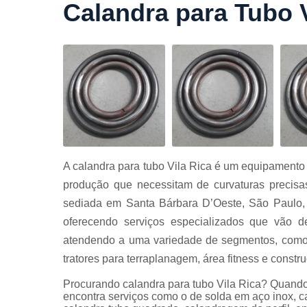
Calandra para Tubo V
Cortes a
laser
Cortes de
chapa
Curvament
de tubo
Dobra de
chapas
Dobras de
A calandra para tubo Vila Rica é um equipamento 
tubo
produção que necessitam de curvaturas precis
Empresas d
sediada em Santa Bárbara D’Oeste, São Paulo, 
corte
oferecendo serviços especializados que vão de
Guarda
atendendo a uma variedade de segmentos, como i
corpos
carbono
tratores para terraplanagem, área fitness e construç
Guarda
Procurando calandra para tubo Vila Rica? Quando
corpos ferro
encontra serviços como o de solda em aço inox, c