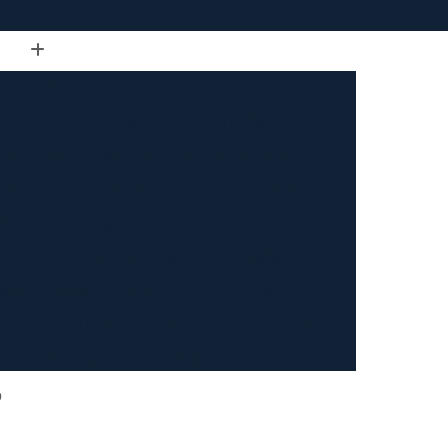
de Tubo Retangular
Calandra em Tubo
Tubo
Calandra Manual para Tubos
dra Tubo
Calandra Tubo Aço Carbono
landra Tubo de Ferro
Calandra Tubo Inox
do
Calandragem de Barra Chata
Calandragem de Materiais Ferrosos
ipo Ferrosos
Calandragem de Perfil
ragem em Tubo
Calandragem para Tubo
Calandragem Tubo Aço Inox
ço Inox
Calandragem Tubo Inox
o
Conformação com Tubo de Metal