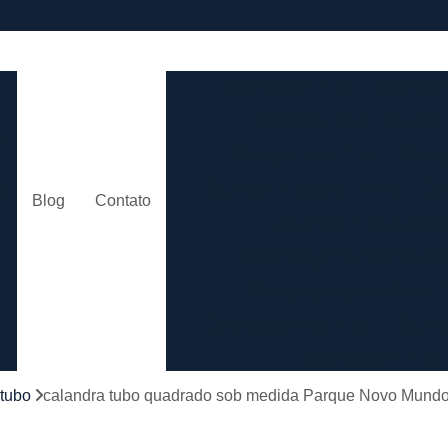
e
Calandra de Tubo
Calandra 
Calandra Hidráulica para 
m
Calandra para Tubo
Calan
Calandra Tubo de Alumínio
Ca
o
Blog
Contato
Calandra Tubo Quadra
Calandragem de Cantoneira
o
Calandragem de Materiais T
Calandragem de Tubo
Caland
Calandragem Tubo
s
Calandragem Tubo em A
 tubo
calandra tubo quadrado sob medida Parque Novo Mund
Conformação com Tubo