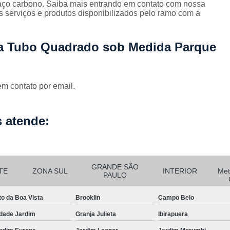
Corrimão Inox para Escada
 aço carbono. Saiba mais entrando em contato com nossa
 serviços e produtos disponibilizados pelo ramo com a
Corrimão Inox Quadrado
Corte a Laser Chapa Aço In
ra Tubo Quadrado sob Medida Parque
Corte a Laser em Chapa
Cor
Corte a Laser Oxigênio
em contato por email.
Corte e Dobra de Chapa a Laser
Solda a Laser
 atende:
Corte a Laser em Chapa de Aço
Corte Chapa a Laser
C
Corte de Chapa a Laser
Corte d
GRANDE SÃO
TE
ZONA SUL
INTERIOR
Met
PAULO
Corte de Chapa Inox a Laser
Cor
Curvamento de Tubo
to da Boa Vista
Brooklin
Campo Belo
Curvamento de Tubos a 
dade Jardim
Granja Julieta
Ibirapuera
Curvamento de Tubos de Aç