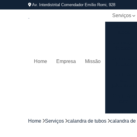
Av. Interdistrital Comendador Emílio Romi, 928
Serviços
Calandra d
tubos
Calandrage
de tubos
Conformaçã
Home
Empresa
Missão
de tubos
Corrimãos
aço
galvanizad
Corrimãos
ferro
Corrimãos
galvanizado
Home
Serviços
calandra de tubos
calandra de
Corrimãos
inox