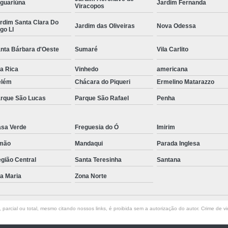
guariúna
Jardim Fernanda
Viracopos
Empresa de Corte a Laser 
rdim Santa Clara Do
Jardim das Oliveiras
Nova Odessa
Empresa de Corte e Dobra
go Ll
Empresa de Corte e Dobra de 
nta Bárbara d'Oeste
Sumaré
Vila Carlito
Guarda Corpo com Aço Car
la Rica
Vinhedo
americana
Guarda Corpo de Tubo Car
elém
Chácara do Piqueri
Ermelino Matarazzo
Guarda Corpo em Aço Tipo Carbo
rque São Lucas
Parque São Rafael
Penha
Guarda Corpo Tipo Aço Carbono
sa Verde
Freguesia do Ó
Imirim
Guarda Corpo Tubo Carbono
mão
Mandaqui
Parada Inglesa
Guarda Corpo Aço Carb
gião Central
Santa Teresinha
Santana
Guarda Corpo de Ferr
la Maria
Zona Norte
Guarda Corpo em Aço Ti
Guarda Corpo em Tubo de Ferro
G
parcial ou total, mesmo citando nossos links, é proibida sem a autorização do autor. Crime de vi
Guarda Corpo Tipo Tubo de