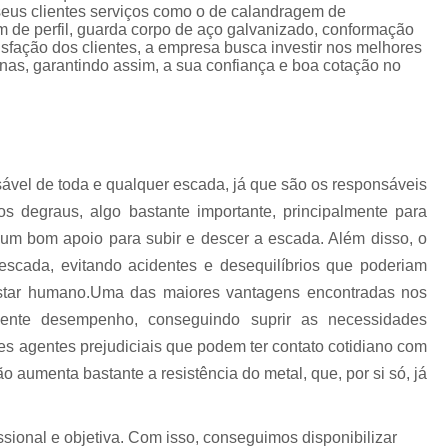
Corrimão Escada Interna Ferro
C
seus clientes serviços como o de calandragem de
m de perfil, guarda corpo de aço galvanizado, conformação
Corrimão Ferro de Escada
Corri
s
isfação dos clientes, a empresa busca investir nos melhores
nas, garantindo assim, a sua confiança e boa cotação no
Corrimão Ferro para Escada
Corrimão Ferro Quadrado
Corrimão com Ferro Tipo Galva
Corrimão de Escada de Ferro Ga
ável de toda e qualquer escada, já que são os responsáveis
os degraus, algo bastante importante, principalmente para
Corrimão de Galvanizad
 um bom apoio para subir e descer a escada. Além disso, o
Corrimão em Ferro Galvan
o
scada, evitando acidentes e desequilíbrios que poderiam
Corrimão Galvanizado
estar humano.Uma das maiores vantagens encontradas nos
Corrimão Galvanizado Ferro
lente desempenho, conseguindo suprir as necessidades
ntes agentes prejudiciais que podem ter contato cotidiano com
Corrimão de Inox para
o aumenta bastante a resistência do metal, que, por si só, já
Corrimão Escada Interna
Corrimão Inox de Escada
Corri
ional e objetiva. Com isso, conseguimos disponibilizar