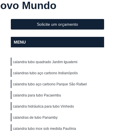
Novo Mundo
Metal
Conformação de Tubo de Metal
ura
Conformação de Tubos com Costura
ubo
Conformação para Tubo
Solicite um orçamento
o de Metal
Conformação Tubo
MENU
o Conformação
Corrimão Aço Galvanizado
zado
Corrimão de Aço Galvanizado
calandra tubo quadrado Jardim Iguatemi
ço Galvanizado de Escada
m Escada
calandras tubo aço carbono Indianópolis
Corrimão em Aço Galvanizado
o Galvanizado para Escada
calandra tubo aço carbono Parque São Rafael
lvanizado
Corrimão Galvanizado Aço
calandra para tubo Pacaembu
 Aço
Corrimão Galvanizado de Aço
calandra hidráulica para tubo Vinhedo
do em Aço
Corrimão de Ferro
calandras de tubo Panamby
ra Escada
Corrimão em Ferro
calandra tubo inox sob medida Paulínia