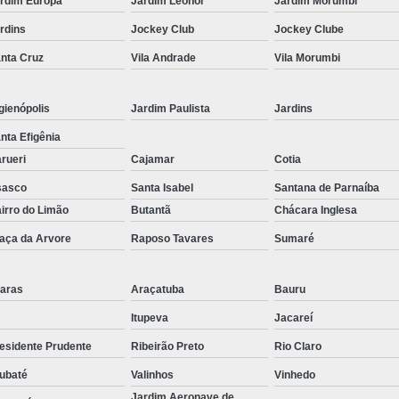
rdim Europa
Jardim Leonor
Jardim Morumbi
Curvamento de Tubos Do
rdins
Jockey Club
Jockey Clube
Curvamento de Tubos Industria
nta Cruz
Vila Andrade
Vila Morumbi
Corte e Dobra Chapa
Corte e 
gienópolis
Jardim Paulista
Jardins
Dobra Chapa de Alumínio
nta Efigênia
Dobra de Chapa de Al
rueri
Cajamar
Cotia
Dobra de Chapa de Ferro
Dobr
sasco
Santa Isabel
Santana de Parnaíba
Dobradeira de Chapa
Dobra de 
irro do Limão
Butantã
Chácara Inglesa
Dobra de Tubo Redondo
aça da Arvore
Raposo Tavares
Sumaré
Dobra Tubo com Maçarico
Dobra
aras
Araçatuba
Bauru
Dobra Tubo Quadrado
Dobra
Itupeva
Jacareí
Empresa Corte a Laser
Em
esidente Prudente
Ribeirão Preto
Rio Claro
Empresa de Corte a Laser
ubaté
Valinhos
Vinhedo
Empresa de Corte a Laser Chapa Ga
Jardim Aeronave de