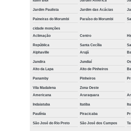
Itaim Bibi
Jardim América
Ja
Jardim Paulista
Jardim das Acácias
Ja
Paineiras do Morumbi
Paraíso do Morumbi
Sa
cidade monções
Aclimação
Centro
Hi
República
Santa Cecília
Sa
Alphaville
Arujá
Ba
Jandira
Jundiaí
O
Alto da Lapa
Alto de Pinheiros
Ba
Panamby
Pinheiros
Pr
Vila Madalena
Zona Oeste
Americana
Araraquara
Ar
Indaiatuba
Itatiba
Itu
Paulínia
Piracicaba
Pr
São José do Rio Preto
São José dos Campos
Ta