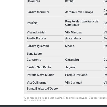
Holambra
Itatiba
Ja
Ja
Jardim Morumbi
Jardim Nova Europa
La
Região Metropolitana de
Paulínia
Sa
Campinas
Vila Industrial
Vila Mimosa
Vi
Anália Franco
Aricanduva
B
Jardim Iguatemi
Mooca
Pa
Zona Leste
Cantareira
Carandiru
Ca
Jardim São Paulo
Jaçanã
Li
Parque Novo Mundo
Parque Peruche
Re
Vila Guilherme
Vila Jaraguá
Vi
Santa Bárbara d'Oeste
O conteúdo do texto desta página é de direito reservado. Sua reprodução, 
de direitos autorais
.