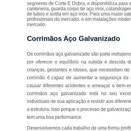
Guarda
segmento de Corte E Dobra, e disponibiliza para 
corpos
cantoneira, guarda corpo de aço inox, calandrage
galvanizado
de tubos e solda em aço inox. Para uma maior sat
profissionais do mercado, e em instalações moder
Guarda
mercado.
corpos inox
Corrimãos Aço Galvanizado
Serviços de
dobra
Soldas em
Os corrimãos aço galvanizado são parte indispens
aço
por oferecer o equilíbrio na subida e descida d
Soldas em
crianças, gestantes e idosos, que necessitam de
aço carbon
corrimão é capaz de aumentar a segurança da e
causar diferentes acidentes e ameaçar o bem-
corrimãos aço galvanizado está no seu exce
individuais de sua aplicação e resistir aos difere
a estrutura. Isso porque o processo de galvanizaçã
tem uma boa performance.
Desenvolvemos cada trabalho de uma forma profiss