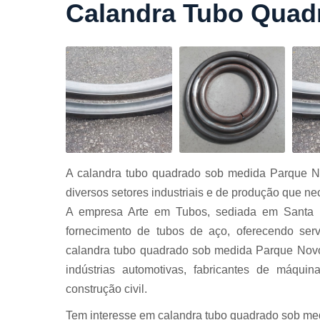
Calandra Tubo Quad
Cortes a
laser
Cortes de
chapa
Curvament
de tubo
Dobra de
chapas
Dobras de
A calandra tubo quadrado sob medida Parque 
tubo
diversos setores industriais e de produção que n
Empresas d
A empresa Arte em Tubos, sediada em Santa 
corte
fornecimento de tubos de aço, oferecendo serv
Guarda
calandra tubo quadrado sob medida Parque Nov
corpos
carbono
indústrias automotivas, fabricantes de máquina
Guarda
construção civil.
corpos ferro
Tem interesse em calandra tubo quadrado sob m