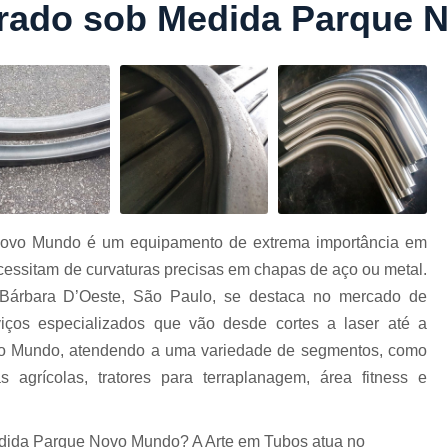
rado sob Medida Parque 
Conformação com Tubo Tipo 
Conformação de Tubo sem Cost
Conformação em T
Conformação para Tub
o
Conformação Tubo de Metal
Tub
Corrimão Aço Tipo Galvani
Corrimão de A
Novo Mundo é um equipamento de extrema importância em
Corrimão de Aço Galvanizado e
ecessitam de curvaturas precisas em chapas de aço ou metal.
e
Corrimão em Aç
Bárbara D’Oeste, São Paulo, se destaca no mercado de
Corrimão em Tubo de Aço Ga
iços especializados que vão desde cortes a laser até a
o Mundo, atendendo a uma variedade de segmentos, como
Corrimão Galvanizado com
s agrícolas, tratores para terraplanagem, área fitness e
Corrimão Galvaniza
Corrimão de Ferro pa
edida Parque Novo Mundo? A Arte em Tubos atua no