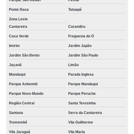
Parque São Rafael
Penha
Ponte Rasa
Tatuapé
Zona Leste
Cantareira
Carandiru
Casa Verde
Freguesia do Ó
Imirim
Jardim Japão
Jardim São Bento
Jardim São Paulo
Jaçanã
Limão
Mandaqui
Parada Inglesa
Parque Anhembi
Parque Mandaqui
Parque Novo Mundo
Parque Peruche
Região Central
Santa Teresinha
Santana
Serra da Cantareira
Tremembé
Vila Guilherme
Vila Jaraguá
Vila Maria