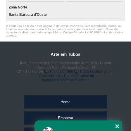
Zona Norte
Santa Bárbara d'Oeste
O conteúdo do texto desta página é de direito reservado. Sua reprodução, parcial ou
total, mesmo citando nossos links, é proibida sem a autorização do autor. Crime de
violação de direito autoral – artigo 184 do Código Penal –
Lei 9610/98 - Lei de direitos
autorais
.
Arte em Tubos
Av. Interdistrital Comendador Emílio Romi, 928 - Distrito
Industrial I Santa Bárbara D'Oeste - SP
CEP: 13456-120
(19) 3478-1086
(19) 3455-0843
(19)
97402-9007
(19) 99691-0680
comercial@artemtubos.com.br
Home
Empresa