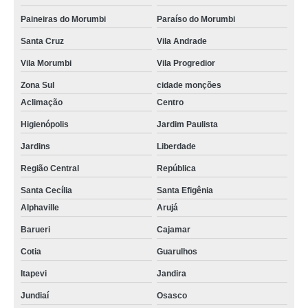
Paineiras do Morumbi
Paraíso do Morumbi
Santa Cruz
Vila Andrade
Vila Morumbi
Vila Progredior
Zona Sul
cidade monções
Aclimação
Centro
Higienópolis
Jardim Paulista
Jardins
Liberdade
Região Central
República
Santa Cecília
Santa Efigênia
Alphaville
Arujá
Barueri
Cajamar
Cotia
Guarulhos
Itapevi
Jandira
Jundiaí
Osasco