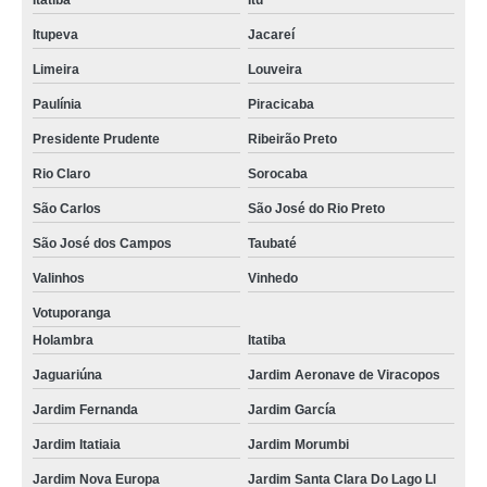
Itatiba
Itu
Itupeva
Jacareí
Limeira
Louveira
Paulínia
Piracicaba
Presidente Prudente
Ribeirão Preto
Rio Claro
Sorocaba
São Carlos
São José do Rio Preto
São José dos Campos
Taubaté
Valinhos
Vinhedo
Votuporanga
Holambra
Itatiba
Jaguariúna
Jardim Aeronave de Viracopos
Jardim Fernanda
Jardim García
Jardim Itatiaia
Jardim Morumbi
Jardim Nova Europa
Jardim Santa Clara Do Lago Ll