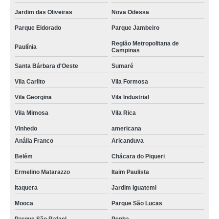
Jardim das Oliveiras
Nova Odessa
Parque Eldorado
Parque Jambeiro
Região Metropolitana de
Paulínia
Campinas
Santa Bárbara d'Oeste
Sumaré
Vila Carlito
Vila Formosa
Vila Georgina
Vila Industrial
Vila Mimosa
Vila Rica
Vinhedo
americana
Anália Franco
Aricanduva
Belém
Chácara do Piqueri
Ermelino Matarazzo
Itaim Paulista
Itaquera
Jardim Iguatemi
Mooca
Parque São Lucas