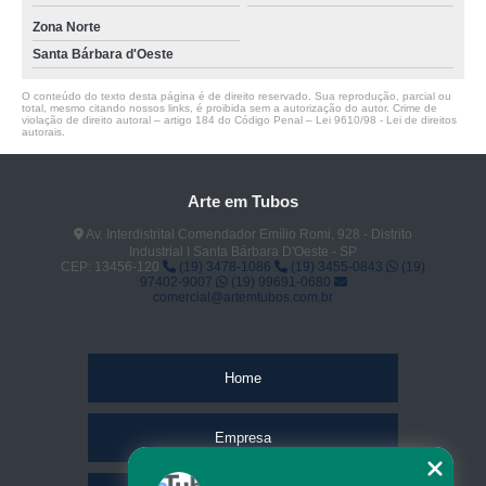
Zona Norte
Santa Bárbara d'Oeste
O conteúdo do texto desta página é de direito reservado. Sua reprodução, parcial ou
total, mesmo citando nossos links, é proibida sem a autorização do autor. Crime de
violação de direito autoral – artigo 184 do Código Penal –
Lei 9610/98 - Lei de direitos
autorais
.
Arte em Tubos
Av. Interdistrital Comendador Emílio Romi, 928 - Distrito
Industrial I Santa Bárbara D'Oeste - SP
CEP: 13456-120
(19) 3478-1086
(19) 3455-0843
(19)
97402-9007
(19) 99691-0680
comercial@artemtubos.com.br
Home
Empresa