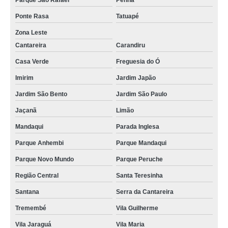
Parque São Rafael
Penha
Ponte Rasa
Tatuapé
Zona Leste
Cantareira
Carandiru
Casa Verde
Freguesia do Ó
Imirim
Jardim Japão
Jardim São Bento
Jardim São Paulo
Jaçanã
Limão
Mandaqui
Parada Inglesa
Parque Anhembi
Parque Mandaqui
Parque Novo Mundo
Parque Peruche
Região Central
Santa Teresinha
Santana
Serra da Cantareira
Tremembé
Vila Guilherme
Vila Jaraguá
Vila Maria