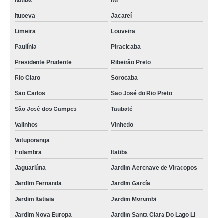
Itatiba
Itu
Itupeva
Jacareí
Limeira
Louveira
Paulínia
Piracicaba
Presidente Prudente
Ribeirão Preto
Rio Claro
Sorocaba
São Carlos
São José do Rio Preto
São José dos Campos
Taubaté
Valinhos
Vinhedo
Votuporanga
Holambra
Itatiba
Jaguariúna
Jardim Aeronave de Viracopos
Jardim Fernanda
Jardim García
Jardim Itatiaia
Jardim Morumbi
Jardim Nova Europa
Jardim Santa Clara Do Lago Ll