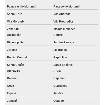
Paineiras do Morumbi
Paraíso do Morumbi
Santa Cruz
Vila Andrade
Vila Morumbi
Vila Progredior
Zona Sul
cidade monções
Aclimação
Centro
Higienópolis
Jardim Paulista
Jardins
Liberdade
Região Central
República
Santa Cecília
Santa Efigênia
Alphaville
Arujá
Barueri
Cajamar
Cotia
Guarulhos
Itapevi
Jandira
Jundiaí
Osasco