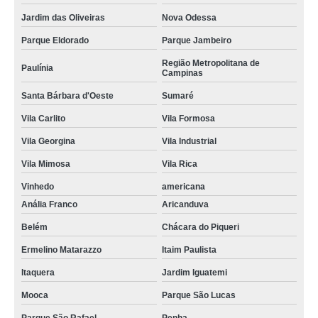
Jardim das Oliveiras
Nova Odessa
Parque Eldorado
Parque Jambeiro
Região Metropolitana de
Paulínia
Campinas
Santa Bárbara d'Oeste
Sumaré
Vila Carlito
Vila Formosa
Vila Georgina
Vila Industrial
Vila Mimosa
Vila Rica
Vinhedo
americana
Anália Franco
Aricanduva
Belém
Chácara do Piqueri
Ermelino Matarazzo
Itaim Paulista
Itaquera
Jardim Iguatemi
Mooca
Parque São Lucas