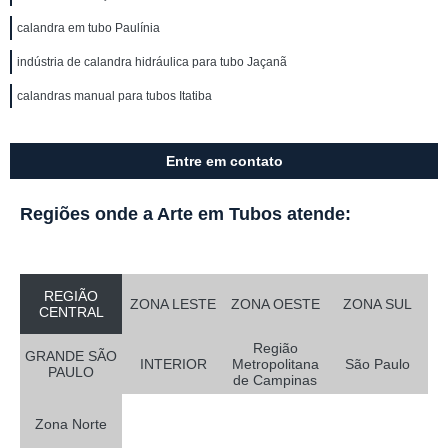
calandra em tubo Paulínia
indústria de calandra hidráulica para tubo Jaçanã
calandras manual para tubos Itatiba
Entre em contato
Regiões onde a Arte em Tubos atende:
REGIÃO
ZONA LESTE
ZONA OESTE
ZONA SUL
CENTRAL
Região
GRANDE SÃO
INTERIOR
Metropolitana
São Paulo
PAULO
de Campinas
Zona Norte