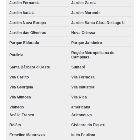
Jardim Fernanda
Jardim García
Jardim Itatiaia
Jardim Morumbi
Jardim Nova Europa
Jardim Santa Clara Do Lago Ll
Jardim das Oliveiras
Nova Odessa
Parque Eldorado
Parque Jambeiro
Região Metropolitana de
Paulínia
Campinas
Santa Bárbara d'Oeste
Sumaré
Vila Carlito
Vila Formosa
Vila Georgina
Vila Industrial
Vila Mimosa
Vila Rica
Vinhedo
americana
Anália Franco
Aricanduva
Belém
Chácara do Piqueri
Ermelino Matarazzo
Itaim Paulista