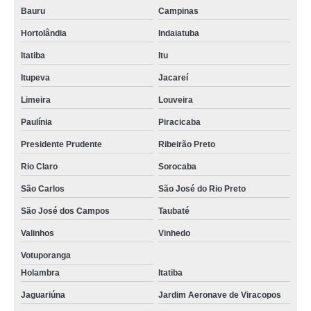
Bauru
Campinas
Hortolândia
Indaiatuba
Itatiba
Itu
Itupeva
Jacareí
Limeira
Louveira
Paulínia
Piracicaba
Presidente Prudente
Ribeirão Preto
Rio Claro
Sorocaba
São Carlos
São José do Rio Preto
São José dos Campos
Taubaté
Valinhos
Vinhedo
Votuporanga
Holambra
Itatiba
Jaguariúna
Jardim Aeronave de Viracopos