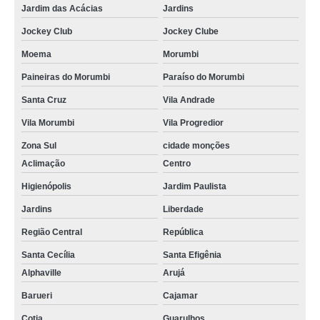
Jardim das Acácias
Jardins
Jockey Club
Jockey Clube
Moema
Morumbi
Paineiras do Morumbi
Paraíso do Morumbi
Santa Cruz
Vila Andrade
Vila Morumbi
Vila Progredior
Zona Sul
cidade monções
Aclimação
Centro
Higienópolis
Jardim Paulista
Jardins
Liberdade
Região Central
República
Santa Cecília
Santa Efigênia
Alphaville
Arujá
Barueri
Cajamar
Cotia
Guarulhos