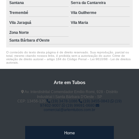
Santana
Serra da Cantareira
Tremembé
Vila Guilherme
Vila Jaraguá
Vila Maria
Zona Norte
Santa Bárbara d'Oeste
O conteúdo do texto desta página é de direito reservado. Sua reprodução, parcial ou
total, mesmo citando nossos links, é proibida sem a autorização do autor. Crime de
violação de direito autoral – artigo 184 do Código Penal –
Lei 9610/98 - Lei de direitos
autorais
.
Arte em Tubos
Av. Interdistrital Comendador Emílio Romi, 928 - Distrito
Industrial I Santa Bárbara D'Oeste - SP
CEP: 13456-120
(19) 3478-1086
(19) 3455-0843
(19)
97402-9007
(19) 99691-0680
comercial@artemtubos.com.br
Home