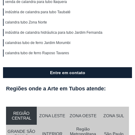
venda de calandra para tubo Itaquera
indústria de calandra para tubo Taubaté
calandra tubo Zona Norte
indústria de calandra hidráulica para tubo Jardim Fernanda
calandras tubo de ferro Jardim Morumbi
calandra tubo de ferro Raposo Tavares
Entre em contato
Regiões onde a Arte em Tubos atende:
REGIÃO
ZONA LESTE
ZONA OESTE
ZONA SUL
CENTRAL
Região
GRANDE SÃO
INTERIOR
Metropolitana
São Paulo