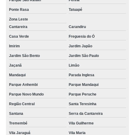
Parque São Rafael
Penha
Ponte Rasa
Tatuapé
Zona Leste
Cantareira
Carandiru
Casa Verde
Freguesia do Ó
Imirim
Jardim Japão
Jardim São Bento
Jardim São Paulo
Jaçanã
Limão
Mandaqui
Parada Inglesa
Parque Anhembi
Parque Mandaqui
Parque Novo Mundo
Parque Peruche
Região Central
Santa Teresinha
Santana
Serra da Cantareira
Tremembé
Vila Guilherme
Vila Jaraguá
Vila Maria