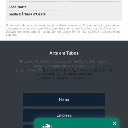
Zona Norte
Santa Bárbara d'Oeste
O conteúdo do texto desta página é de direito reservado. Sua reprodução, parcial ou
total, mesmo citando nossos links, é proibida sem a autorização do autor. Crime de
violação de direito autoral – artigo 184 do Código Penal –
Lei 9610/98 - Lei de direitos
autorais
.
Arte em Tubos
Av. Interdistrital Comendador Emílio Romi, 928 - Distrito
Industrial I Santa Bárbara D'Oeste - SP
CEP: 13456-120
(19) 3478-1086
(19) 3455-0843
(19)
97402-9007
(19) 99691-0680
comercial@artemtubos.com.br
Home
Empresa