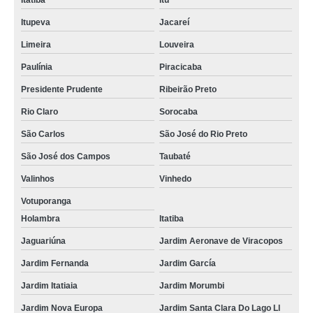
Itatiba
Itu
Itupeva
Jacareí
Limeira
Louveira
Paulínia
Piracicaba
Presidente Prudente
Ribeirão Preto
Rio Claro
Sorocaba
São Carlos
São José do Rio Preto
São José dos Campos
Taubaté
Valinhos
Vinhedo
Votuporanga
Holambra
Itatiba
Jaguariúna
Jardim Aeronave de Viracopos
Jardim Fernanda
Jardim García
Jardim Itatiaia
Jardim Morumbi
Jardim Nova Europa
Jardim Santa Clara Do Lago Ll