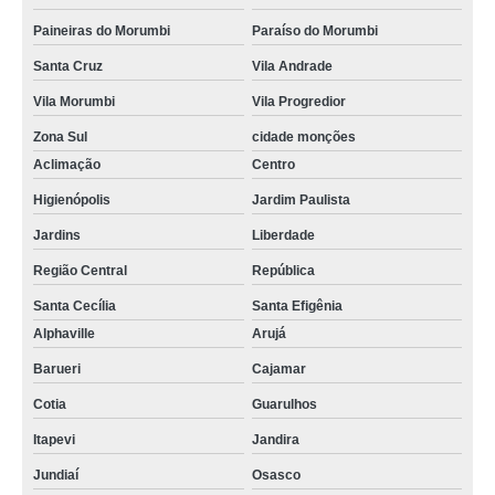
Paineiras do Morumbi
Paraíso do Morumbi
Santa Cruz
Vila Andrade
Vila Morumbi
Vila Progredior
Zona Sul
cidade monções
Aclimação
Centro
Higienópolis
Jardim Paulista
Jardins
Liberdade
Região Central
República
Santa Cecília
Santa Efigênia
Alphaville
Arujá
Barueri
Cajamar
Cotia
Guarulhos
Itapevi
Jandira
Jundiaí
Osasco