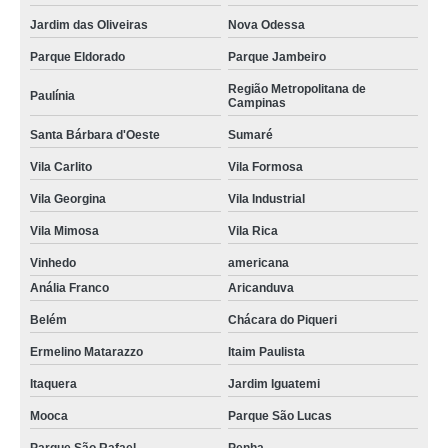
Jardim das Oliveiras
Nova Odessa
Parque Eldorado
Parque Jambeiro
Região Metropolitana de
Paulínia
Campinas
Santa Bárbara d'Oeste
Sumaré
Vila Carlito
Vila Formosa
Vila Georgina
Vila Industrial
Vila Mimosa
Vila Rica
Vinhedo
americana
Anália Franco
Aricanduva
Belém
Chácara do Piqueri
Ermelino Matarazzo
Itaim Paulista
Itaquera
Jardim Iguatemi
Mooca
Parque São Lucas