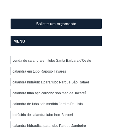
Metal
Conformação de Tubo de Metal
ura
Conformação de Tubos com Costura
ubo
Conformação para Tubo
Solicite um orçamento
o de Metal
Conformação Tubo
MENU
o Conformação
Corrimão Aço Galvanizado
zado
Corrimão de Aço Galvanizado
venda de calandra em tubo Santa Bárbara d'Oeste
ço Galvanizado de Escada
m Escada
calandra em tubo Raposo Tavares
Corrimão em Aço Galvanizado
o Galvanizado para Escada
calandra hidráulica para tubo Parque São Rafael
lvanizado
Corrimão Galvanizado Aço
calandra tubo aço carbono sob medida Jacareí
 Aço
Corrimão Galvanizado de Aço
calandra de tubo sob medida Jardim Paulista
do em Aço
Corrimão de Ferro
indústria de calandra tubo inox Barueri
ra Escada
Corrimão em Ferro
calandra hidráulica para tubo Parque Jambeiro