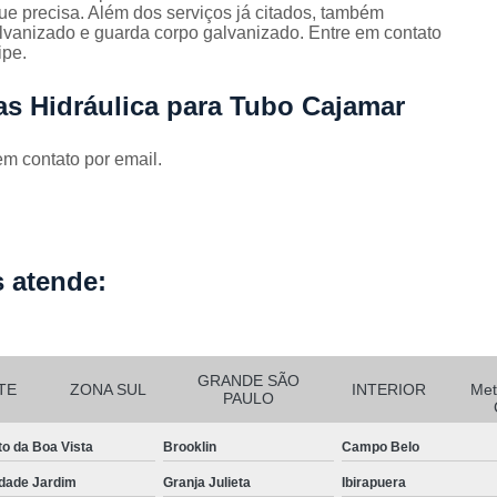
Corrimão Escada Interna Ferro
C
ue precisa. Além dos serviços já citados, também
vanizado e guarda corpo galvanizado. Entre em contato
Corrimão Ferro de Escada
Corri
s
ipe.
Corrimão Ferro para Escada
as Hidráulica para Tubo Cajamar
Corrimão Ferro Quadrado
em contato por email.
Corrimão com Ferro Tipo Galva
Corrimão de Escada de Ferro Ga
Corrimão de Galvanizad
Corrimão em Ferro Galvan
 atende:
o
Corrimão Galvanizado
Corrimão Galvanizado Ferro
GRANDE SÃO
Corrimão de Inox para
TE
ZONA SUL
INTERIOR
Met
PAULO
Corrimão Escada Interna
to da Boa Vista
Brooklin
Campo Belo
Corrimão Inox de Escada
Corri
dade Jardim
Granja Julieta
Ibirapuera