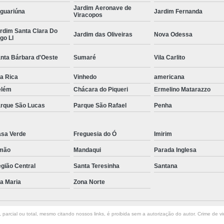
Jardim Aeronave de
guariúna
Jardim Fernanda
Curvamento de Tubos Do
Viracopos
rdim Santa Clara Do
Curvamento de Tubos Industria
Jardim das Oliveiras
Nova Odessa
go Ll
Corte e Dobra Chapa
Corte e 
nta Bárbara d'Oeste
Sumaré
Vila Carlito
Dobra Chapa de Alumínio
la Rica
Vinhedo
americana
Dobra de Chapa de Al
elém
Chácara do Piqueri
Ermelino Matarazzo
Dobra de Chapa de Ferro
Dobr
rque São Lucas
Parque São Rafael
Penha
Dobradeira de Chapa
Dobra de 
Dobra de Tubo Redondo
sa Verde
Freguesia do Ó
Imirim
mão
Mandaqui
Dobra Tubo com Maçarico
Parada Inglesa
Dobra
gião Central
Santa Teresinha
Santana
Dobra Tubo Quadrado
Dobra
la Maria
Zona Norte
Empresa Corte a Laser
Em
Empresa de Corte a Laser
parcial ou total, mesmo citando nossos links, é proibida sem a autorização do autor. Crime de vi
Empresa de Corte a Laser Chapa Ga