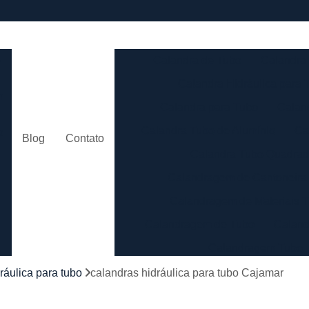
e
Calandra de Tubo
Calandra 
Calandra Hidráulica para 
m
Calandra para Tubo
Calan
Calandra Tubo de Alumínio
Ca
o
Blog
Contato
Calandra Tubo Quadra
Calandragem de Cantoneira
o
Calandragem de Materiais T
Calandragem de Tubo
Caland
Calandragem Tubo
s
Calandragem Tubo em A
ráulica para tubo
calandras hidráulica para tubo Cajamar
Conformação com Tubo