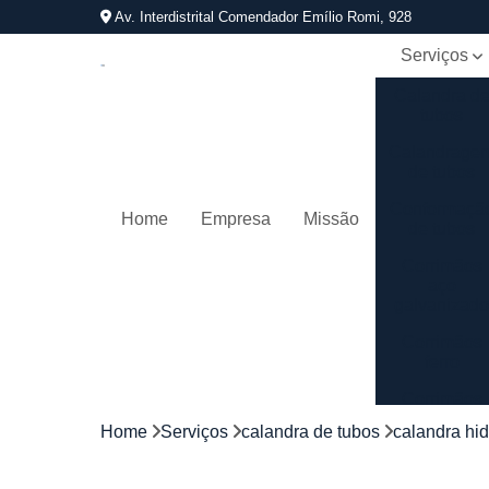
Av. Interdistrital Comendador Emílio Romi, 928
Serviços
Calandra d
tubos
Calandrage
de tubos
Conformaçã
Home
Empresa
Missão
de tubos
Corrimãos
aço
galvanizad
Corrimãos
ferro
Corrimãos
galvanizado
Home
Serviços
calandra de tubos
calandra hid
Corrimãos
inox