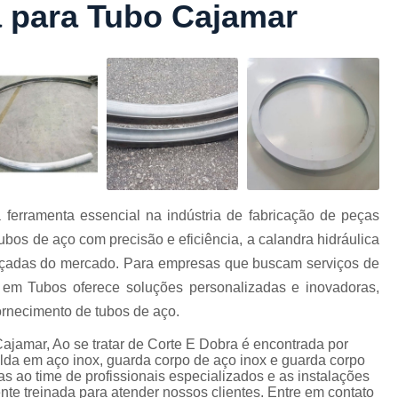
a para Tubo Cajamar
Conformação com Tubo Tipo 
Conformação de Tubo sem Cost
Conformação em T
Conformação para Tub
o
Conformação Tubo de Metal
Tub
Corrimão Aço Tipo Galvani
Corrimão de A
 ferramenta essencial na indústria de fabricação de peças
Corrimão de Aço Galvanizado e
bos de aço com precisão e eficiência, a calandra hidráulica
e
Corrimão em Aç
çadas do mercado. Para empresas que buscam serviços de
Corrimão em Tubo de Aço Ga
e em Tubos oferece soluções personalizadas e inovadoras,
rnecimento de tubos de aço.
Corrimão Galvanizado com
Cajamar, Ao se tratar de Corte E Dobra é encontrada por
Corrimão Galvaniza
da em aço inox, guarda corpo de aço inox e guarda corpo
Corrimão de Ferro pa
as ao time de profissionais especializados e as instalações
e treinada para atender nossos clientes. Entre em contato