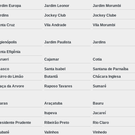
Corrimão Inox para Escada
rdim Europa
Jardim Leonor
Jardim Morumbi
Corrimão Inox Quadrado
rdins
Jockey Club
Jockey Clube
Corte a Laser Chapa Aço In
nta Cruz
Vila Andrade
Vila Morumbi
Corte a Laser em Chapa
Cor
Corte a Laser Oxigênio
gienópolis
Jardim Paulista
Jardins
Corte e Dobra de Chapa a Laser
nta Efigênia
rueri
Cajamar
Cotia
Solda a Laser
sasco
Santa Isabel
Santana de Parnaíba
Corte a Laser em Chapa de Aço
irro do Limão
Butantã
Chácara Inglesa
Corte Chapa a Laser
C
aça da Arvore
Raposo Tavares
Sumaré
Corte de Chapa a Laser
Corte d
Corte de Chapa Inox a Laser
Cor
aras
Araçatuba
Bauru
Curvamento de Tubo
Itupeva
Jacareí
esidente Prudente
Ribeirão Preto
Rio Claro
Curvamento de Tubos a 
ubaté
Valinhos
Vinhedo
Curvamento de Tubos de Aç