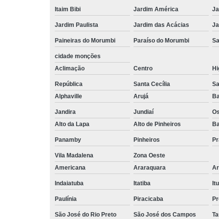
Itaim Bibi
Jardim América
Ja
Jardim Paulista
Jardim das Acácias
Ja
Paineiras do Morumbi
Paraíso do Morumbi
Sa
cidade monções
Aclimação
Centro
Hi
República
Santa Cecília
Sa
Alphaville
Arujá
Ba
Jandira
Jundiaí
O
Alto da Lapa
Alto de Pinheiros
Ba
Panamby
Pinheiros
Pr
Vila Madalena
Zona Oeste
Americana
Araraquara
Ar
Indaiatuba
Itatiba
Itu
Paulínia
Piracicaba
Pr
São José do Rio Preto
São José dos Campos
Ta