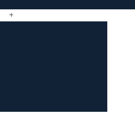
de Tubo Retangular
Calandra em Tubo
Tubo
Calandra Manual para Tubos
dra Tubo
Calandra Tubo Aço Carbono
landra Tubo de Ferro
Calandra Tubo Inox
do
Calandragem de Barra Chata
Calandragem de Materiais Ferrosos
ipo Ferrosos
Calandragem de Perfil
ragem em Tubo
Calandragem para Tubo
Calandragem Tubo Aço Inox
ço Inox
Calandragem Tubo Inox
Conformação com Tubo de Metal