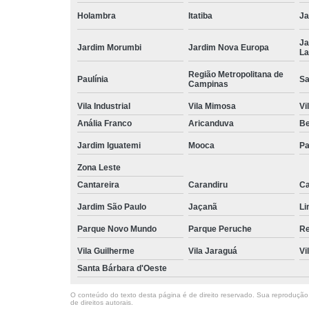
Holambra
Itatiba
Ja
Ja
Jardim Morumbi
Jardim Nova Europa
La
Região Metropolitana de
Paulínia
Sa
Campinas
Vila Industrial
Vila Mimosa
Vi
Anália Franco
Aricanduva
B
Jardim Iguatemi
Mooca
Pa
Zona Leste
Cantareira
Carandiru
Ca
Jardim São Paulo
Jaçanã
Li
Parque Novo Mundo
Parque Peruche
Re
Vila Guilherme
Vila Jaraguá
Vi
Santa Bárbara d'Oeste
O conteúdo do texto desta página é de direito reservado. Sua reprodução, 
de direitos autorais
.