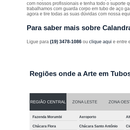
Guarda
com nossos profissionais e tenha todo o suporte q
corpos
trabalhamos com guarda corpo em tubo de aço gal
galvanizado
agora e tire todas as suas dúvidas com nossa equ
Guarda
Para saber mais sobre Calandr
corpos inox
Serviços de
Ligue para
(19) 3478-1086
ou
clique aqui
e entre 
dobra
Soldas em
aço
Soldas em
Regiões onde a Arte em Tubos
aço carbon
REGIÃO CENTRAL
ZONA LESTE
ZONA OES
Fazenda Morumbi
Aeroporto
Al
Chácara Flora
Chácara Santo Antônio
Ci