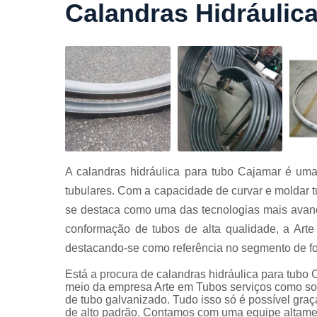
Calandras Hidráulic
Cortes a
laser
Cortes de
chapa
Curvament
de tubo
Dobra de
chapas
Dobras de
A calandras hidráulica para tubo Cajamar é uma
tubo
tubulares. Com a capacidade de curvar e moldar tu
Empresas d
se destaca como uma das tecnologias mais avan
corte
conformação de tubos de alta qualidade, a Art
Guarda
destacando-se como referência no segmento de fo
corpos
carbono
Está a procura de calandras hidráulica para tubo 
Guarda
meio da empresa Arte em Tubos serviços como sol
corpos ferro
de tubo galvanizado. Tudo isso só é possível graç
de alto padrão. Contamos com uma equipe altament