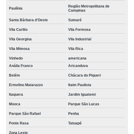
Região Metropolitana de
Paulínia
Campinas
Santa Bárbara d'Oeste
Sumaré
Vila Carlito
Vila Formosa
Vila Georgina
Vila Industrial
Vila Mimosa
Vila Rica
Vinhedo
americana
Anália Franco
Aricanduva
Belém
Chácara do Piqueri
Ermelino Matarazzo
Itaim Paulista
Itaquera
Jardim Iguatemi
Mooca
Parque São Lucas
Parque São Rafael
Penha
Ponte Rasa
Tatuapé
Zona Leste