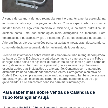
A venda de calandra de tubo retangular Arujá é uma ferramenta essencial na
indústria de fabricação de peças tubulares. Com a capacidade de curvar e
moldar tubos de aço com precisão e eficiência, a calandra hidráulica se
destaca como uma das tecnologias mais avançadas do mercado. Para
empresas que buscam serviços de conformação de tubos de alta qualidade, a
Arte em Tubos oferece soluções personalizadas e inovadoras, destacando-se
como referência no segmento de fornecimento de tubos de aço.
Precisa de informações sobre venda de calandra de tubo retangular Arujá? Ao
se tratar de Corte E Dobra é encontrada por meio da empresa Arte em Tubos
serviços como solda em aço inox, guarda corpo de aço inox e guarda corpo de
tubo galvanizado. Tudo isso só é possível graças ao time de profissionais
especializados e as instalações de alto padrão. Contamos com uma equipe
altamente treinada para atender nossos clientes. Carregamos o objetivo de
Corte E Dobra, a empresa nos destacando no segmento. Também oferecemos
outros serviços, como solda aço carbono e guarda corpo em tubo de aço
galvanizado. Entre em contato conosco para mais informações.
Para saber mais sobre Venda de Calandra de
Tubo Retangular Arujá
Ligue para
(19) 3478-1086
ou
clique aqui
e entre em contato por email.