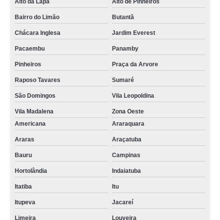
Alto da Lapa
Alto de Pinheiros
Bairro do Limão
Butantã
Chácara Inglesa
Jardim Everest
Pacaembu
Panamby
Pinheiros
Praça da Arvore
Raposo Tavares
Sumaré
São Domingos
Vila Leopoldina
Vila Madalena
Zona Oeste
Americana
Araraquara
Araras
Araçatuba
Bauru
Campinas
Hortolândia
Indaiatuba
Itatiba
Itu
Itupeva
Jacareí
Limeira
Louveira