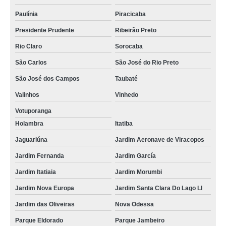
Paulínia
Piracicaba
Presidente Prudente
Ribeirão Preto
Rio Claro
Sorocaba
São Carlos
São José do Rio Preto
São José dos Campos
Taubaté
Valinhos
Vinhedo
Votuporanga
Holambra
Itatiba
Jaguariúna
Jardim Aeronave de Viracopos
Jardim Fernanda
Jardim García
Jardim Itatiaia
Jardim Morumbi
Jardim Nova Europa
Jardim Santa Clara Do Lago Ll
Jardim das Oliveiras
Nova Odessa
Parque Eldorado
Parque Jambeiro