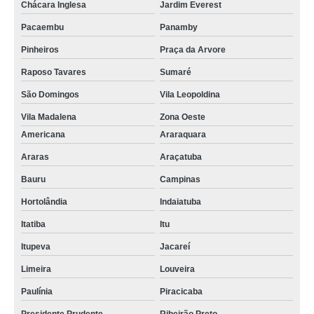
Chácara Inglesa
Jardim Everest
Pacaembu
Panamby
Pinheiros
Praça da Arvore
Raposo Tavares
Sumaré
São Domingos
Vila Leopoldina
Vila Madalena
Zona Oeste
Americana
Araraquara
Araras
Araçatuba
Bauru
Campinas
Hortolândia
Indaiatuba
Itatiba
Itu
Itupeva
Jacareí
Limeira
Louveira
Paulínia
Piracicaba