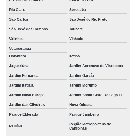
Presidente Prudente
Ribeirão Preto
Rio Claro
Sorocaba
São Carlos
São José do Rio Preto
São José dos Campos
Taubaté
Valinhos
Vinhedo
Votuporanga
Holambra
Itatiba
Jaguariúna
Jardim Aeronave de Viracopos
Jardim Fernanda
Jardim García
Jardim Itatiaia
Jardim Morumbi
Jardim Nova Europa
Jardim Santa Clara Do Lago Ll
Jardim das Oliveiras
Nova Odessa
Parque Eldorado
Parque Jambeiro
Região Metropolitana de
Paulínia
Campinas