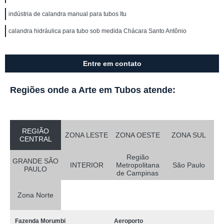
indústria de calandra manual para tubos Itu
calandra hidráulica para tubo sob medida Chácara Santo Antônio
Entre em contato
Regiões onde a Arte em Tubos atende:
REGIÃO
ZONA LESTE
ZONA OESTE
ZONA SUL
CENTRAL
Região
GRANDE SÃO
INTERIOR
Metropolitana
São Paulo
PAULO
de Campinas
Zona Norte
Fazenda Morumbi
Aeroporto