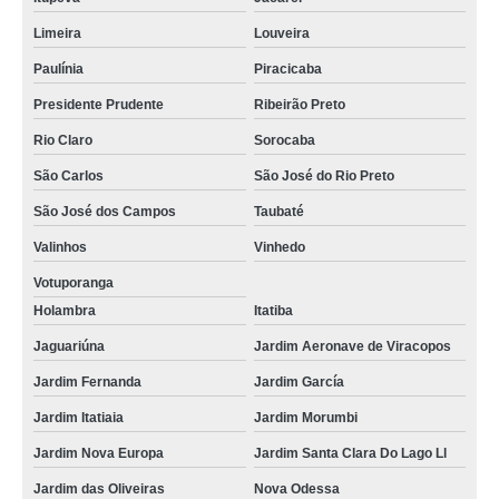
Limeira
Louveira
Paulínia
Piracicaba
Presidente Prudente
Ribeirão Preto
Rio Claro
Sorocaba
São Carlos
São José do Rio Preto
São José dos Campos
Taubaté
Valinhos
Vinhedo
Votuporanga
Holambra
Itatiba
Jaguariúna
Jardim Aeronave de Viracopos
Jardim Fernanda
Jardim García
Jardim Itatiaia
Jardim Morumbi
Jardim Nova Europa
Jardim Santa Clara Do Lago Ll
Jardim das Oliveiras
Nova Odessa