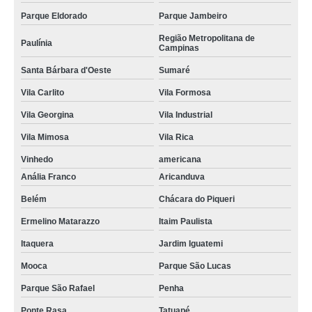
Parque Eldorado
Parque Jambeiro
Região Metropolitana de
Paulínia
Campinas
Santa Bárbara d'Oeste
Sumaré
Vila Carlito
Vila Formosa
Vila Georgina
Vila Industrial
Vila Mimosa
Vila Rica
Vinhedo
americana
Anália Franco
Aricanduva
Belém
Chácara do Piqueri
Ermelino Matarazzo
Itaim Paulista
Itaquera
Jardim Iguatemi
Mooca
Parque São Lucas
Parque São Rafael
Penha
Ponte Rasa
Tatuapé