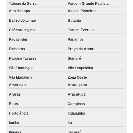
Taboão da Serra
Vargem Grande Paulista
Alto da Lapa
Alto de Pinheiros
Bairro do Limão
Butantã
Chácara Inglesa
Jardim Everest
Pacaembu
Panamby
Pinheiros
Praça da Arvore
Raposo Tavares
Sumaré
São Domingos
Vila Leopoldina
Vila Madalena
Zona Oeste
Americana
Araraquara
Araras
Araçatuba
Bauru
Campinas
Hortolândia
Indaiatuba
Itatiba
Itu
Itupeva
Jacareí