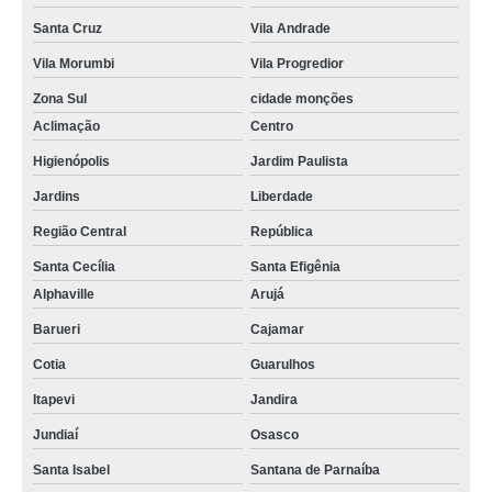
Santa Cruz
Vila Andrade
Vila Morumbi
Vila Progredior
Zona Sul
cidade monções
Aclimação
Centro
Higienópolis
Jardim Paulista
Jardins
Liberdade
Região Central
República
Santa Cecília
Santa Efigênia
Alphaville
Arujá
Barueri
Cajamar
Cotia
Guarulhos
Itapevi
Jandira
Jundiaí
Osasco
Santa Isabel
Santana de Parnaíba