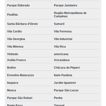
Parque Eldorado
Parque Jambeiro
Região Metropolitana de
Paulínia
Campinas
Santa Bárbara d'Oeste
Sumaré
Vila Carlito
Vila Formosa
Vila Georgina
Vila Industrial
Vila Mimosa
Vila Rica
Vinhedo
americana
Anália Franco
Aricanduva
Belém
Chácara do Piqueri
Ermelino Matarazzo
Itaim Paulista
Itaquera
Jardim Iguatemi
Mooca
Parque São Lucas
Parque São Rafael
Penha
Ponte Rasa
Tatuapé