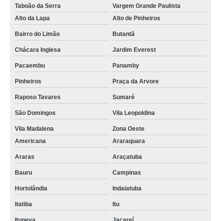
Taboão da Serra
Vargem Grande Paulista
Alto da Lapa
Alto de Pinheiros
Bairro do Limão
Butantã
Chácara Inglesa
Jardim Everest
Pacaembu
Panamby
Pinheiros
Praça da Arvore
Raposo Tavares
Sumaré
São Domingos
Vila Leopoldina
Vila Madalena
Zona Oeste
Americana
Araraquara
Araras
Araçatuba
Bauru
Campinas
Hortolândia
Indaiatuba
Itatiba
Itu
Itupeva
Jacareí