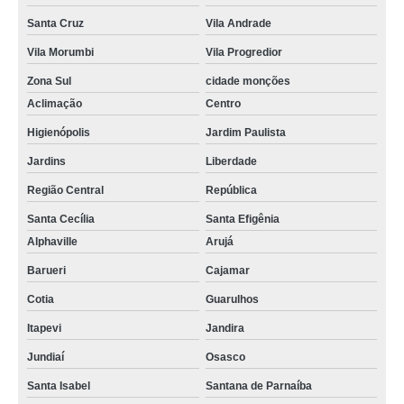
Santa Cruz
Vila Andrade
Vila Morumbi
Vila Progredior
Zona Sul
cidade monções
Aclimação
Centro
Higienópolis
Jardim Paulista
Jardins
Liberdade
Região Central
República
Santa Cecília
Santa Efigênia
Alphaville
Arujá
Barueri
Cajamar
Cotia
Guarulhos
Itapevi
Jandira
Jundiaí
Osasco
Santa Isabel
Santana de Parnaíba