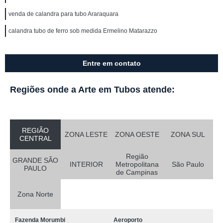
venda de calandra para tubo Araraquara
calandra tubo de ferro sob medida Ermelino Matarazzo
Entre em contato
Regiões onde a Arte em Tubos atende:
REGIÃO
ZONA LESTE
ZONA OESTE
ZONA SUL
CENTRAL
Região
GRANDE SÃO
INTERIOR
Metropolitana
São Paulo
PAULO
de Campinas
Zona Norte
Fazenda Morumbi
Aeroporto