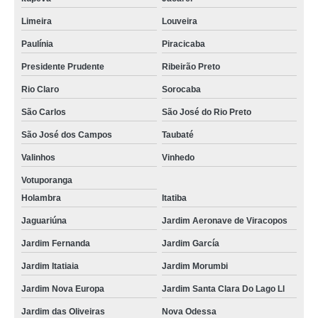
Limeira
Louveira
Paulínia
Piracicaba
Presidente Prudente
Ribeirão Preto
Rio Claro
Sorocaba
São Carlos
São José do Rio Preto
São José dos Campos
Taubaté
Valinhos
Vinhedo
Votuporanga
Holambra
Itatiba
Jaguariúna
Jardim Aeronave de Viracopos
Jardim Fernanda
Jardim García
Jardim Itatiaia
Jardim Morumbi
Jardim Nova Europa
Jardim Santa Clara Do Lago Ll
Jardim das Oliveiras
Nova Odessa