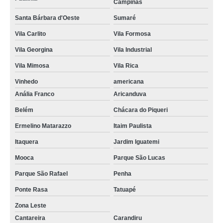
Campinas
Santa Bárbara d'Oeste
Sumaré
Vila Carlito
Vila Formosa
Vila Georgina
Vila Industrial
Vila Mimosa
Vila Rica
Vinhedo
americana
Anália Franco
Aricanduva
Belém
Chácara do Piqueri
Ermelino Matarazzo
Itaim Paulista
Itaquera
Jardim Iguatemi
Mooca
Parque São Lucas
Parque São Rafael
Penha
Ponte Rasa
Tatuapé
Zona Leste
Cantareira
Carandiru