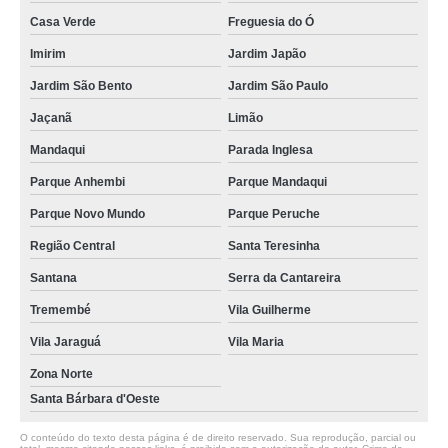
Casa Verde
Freguesia do Ó
Imirim
Jardim Japão
Jardim São Bento
Jardim São Paulo
Jaçanã
Limão
Mandaqui
Parada Inglesa
Parque Anhembi
Parque Mandaqui
Parque Novo Mundo
Parque Peruche
Região Central
Santa Teresinha
Santana
Serra da Cantareira
Tremembé
Vila Guilherme
Vila Jaraguá
Vila Maria
Zona Norte
Santa Bárbara d'Oeste
O conteúdo do texto desta página é de direito reservado. Sua reprodução, parcial ou