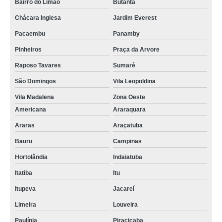
Bairro do Limão
Butantã
Chácara Inglesa
Jardim Everest
Pacaembu
Panamby
Pinheiros
Praça da Arvore
Raposo Tavares
Sumaré
São Domingos
Vila Leopoldina
Vila Madalena
Zona Oeste
Americana
Araraquara
Araras
Araçatuba
Bauru
Campinas
Hortolândia
Indaiatuba
Itatiba
Itu
Itupeva
Jacareí
Limeira
Louveira
Paulínia
Piracicaba