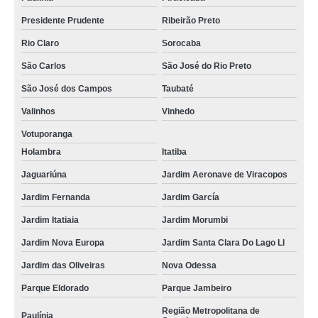
Presidente Prudente
Ribeirão Preto
Rio Claro
Sorocaba
São Carlos
São José do Rio Preto
São José dos Campos
Taubaté
Valinhos
Vinhedo
Votuporanga
Holambra
Itatiba
Jaguariúna
Jardim Aeronave de Viracopos
Jardim Fernanda
Jardim García
Jardim Itatiaia
Jardim Morumbi
Jardim Nova Europa
Jardim Santa Clara Do Lago Ll
Jardim das Oliveiras
Nova Odessa
Parque Eldorado
Parque Jambeiro
Região Metropolitana de
Paulínia