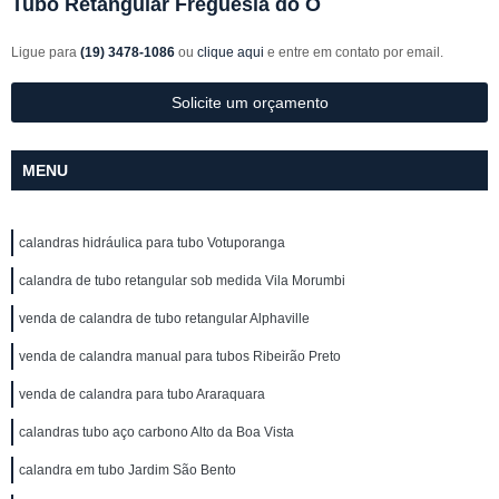
Tubo Retangular Freguesia do Ó
Ligue para
(19) 3478-1086
ou
clique aqui
e entre em contato por email.
Solicite um orçamento
MENU
calandras hidráulica para tubo Votuporanga
calandra de tubo retangular sob medida Vila Morumbi
venda de calandra de tubo retangular Alphaville
venda de calandra manual para tubos Ribeirão Preto
venda de calandra para tubo Araraquara
calandras tubo aço carbono Alto da Boa Vista
calandra em tubo Jardim São Bento