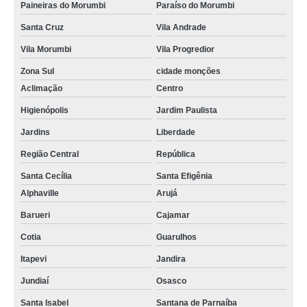
Paineiras do Morumbi
Paraíso do Morumbi
Santa Cruz
Vila Andrade
Vila Morumbi
Vila Progredior
Zona Sul
cidade monções
Aclimação
Centro
Higienópolis
Jardim Paulista
Jardins
Liberdade
Região Central
República
Santa Cecília
Santa Efigênia
Alphaville
Arujá
Barueri
Cajamar
Cotia
Guarulhos
Itapevi
Jandira
Jundiaí
Osasco
Santa Isabel
Santana de Parnaíba