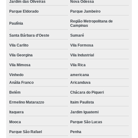
Jardim das Oliveiras
Nova Odessa
Parque Eldorado
Parque Jambeiro
Região Metropolitana de
Paulínia
Campinas
Santa Bárbara d'Oeste
Sumaré
Vila Carlito
Vila Formosa
Vila Georgina
Vila Industrial
Vila Mimosa
Vila Rica
Vinhedo
americana
Anália Franco
Aricanduva
Belém
Chácara do Piqueri
Ermelino Matarazzo
Itaim Paulista
Itaquera
Jardim Iguatemi
Mooca
Parque São Lucas
Parque São Rafael
Penha