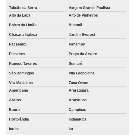
Taboão da Serra
Vargem Grande Paulista
Alto da Lapa
Alto de Pinheiros
Bairro do Limão
Butantã
Chácara Inglesa
Jardim Everest
Pacaembu
Panamby
Pinheiros
Praça da Arvore
Raposo Tavares
Sumaré
São Domingos
Vila Leopoldina
Vila Madalena
Zona Oeste
Americana
Araraquara
Araras
Araçatuba
Bauru
Campinas
Hortolândia
Indaiatuba
Itatiba
Itu