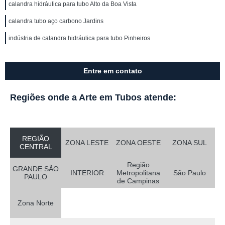
calandra hidráulica para tubo Alto da Boa Vista
calandra tubo aço carbono Jardins
indústria de calandra hidráulica para tubo Pinheiros
Entre em contato
Regiões onde a Arte em Tubos atende:
REGIÃO
ZONA LESTE
ZONA OESTE
ZONA SUL
CENTRAL
Região
GRANDE SÃO
INTERIOR
Metropolitana
São Paulo
PAULO
de Campinas
Zona Norte