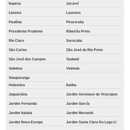
Itupeva
Jacareí
Limeira
Louveira
Paulínia
Piracicaba
Presidente Prudente
Ribeirão Preto
Rio Claro
Sorocaba
São Carlos
São José do Rio Preto
São José dos Campos
Taubaté
Valinhos
Vinhedo
Votuporanga
Holambra
Itatiba
Jaguariúna
Jardim Aeronave de Viracopos
Jardim Fernanda
Jardim García
Jardim Itatiaia
Jardim Morumbi
Jardim Nova Europa
Jardim Santa Clara Do Lago Ll