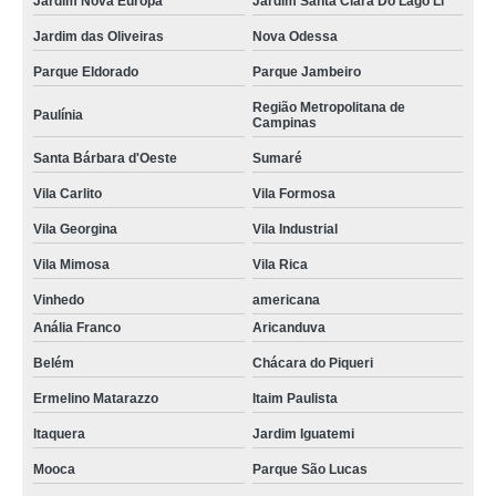
Jardim Nova Europa
Jardim Santa Clara Do Lago Ll
Jardim das Oliveiras
Nova Odessa
Parque Eldorado
Parque Jambeiro
Região Metropolitana de
Paulínia
Campinas
Santa Bárbara d'Oeste
Sumaré
Vila Carlito
Vila Formosa
Vila Georgina
Vila Industrial
Vila Mimosa
Vila Rica
Vinhedo
americana
Anália Franco
Aricanduva
Belém
Chácara do Piqueri
Ermelino Matarazzo
Itaim Paulista
Itaquera
Jardim Iguatemi
Mooca
Parque São Lucas