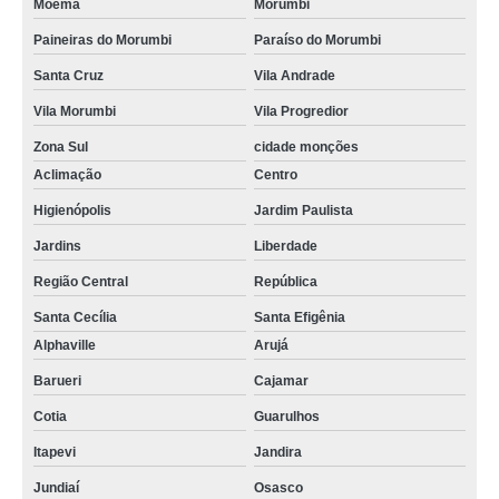
Moema
Morumbi
Paineiras do Morumbi
Paraíso do Morumbi
Santa Cruz
Vila Andrade
Vila Morumbi
Vila Progredior
Zona Sul
cidade monções
Aclimação
Centro
Higienópolis
Jardim Paulista
Jardins
Liberdade
Região Central
República
Santa Cecília
Santa Efigênia
Alphaville
Arujá
Barueri
Cajamar
Cotia
Guarulhos
Itapevi
Jandira
Jundiaí
Osasco