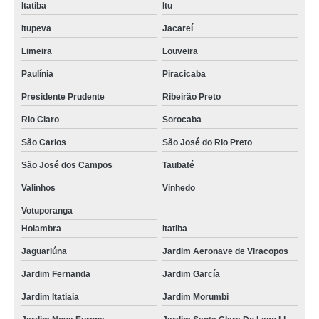
Itatiba
Itu
Itupeva
Jacareí
Limeira
Louveira
Paulínia
Piracicaba
Presidente Prudente
Ribeirão Preto
Rio Claro
Sorocaba
São Carlos
São José do Rio Preto
São José dos Campos
Taubaté
Valinhos
Vinhedo
Votuporanga
Holambra
Itatiba
Jaguariúna
Jardim Aeronave de Viracopos
Jardim Fernanda
Jardim García
Jardim Itatiaia
Jardim Morumbi