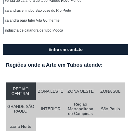
venda de calandra de tubo Parque Novo Mundo
calandras em tubo São José do Rio Preto
calandra para tubo Vila Guilherme
indústria de calandra de tubo Mooca
Entre em contato
Regiões onde a Arte em Tubos atende:
REGIÃO
ZONA LESTE
ZONA OESTE
ZONA SUL
CENTRAL
Região
GRANDE SÃO
INTERIOR
Metropolitana
São Paulo
PAULO
de Campinas
Zona Norte