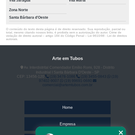
Vila Jaraguá
Vila Maria
Zona Norte
Santa Bárbara d'Oeste
O conteúdo do texto desta página é de direito reservado. Sua reprodução, parcial ou
total, mesmo citando nossos links, é proibida sem a autorização do autor. Crime de
violação de direito autoral – artigo 184 do Código Penal –
Lei 9610/98 - Lei de direitos
autorais
.
Arte em Tubos
Av. Interdistrital Comendador Emílio Romi, 928 - Distrito
Industrial I Santa Bárbara D'Oeste - SP
CEP: 13456-120
(19) 3478-1086
(19) 3455-0843
(19)
97402-9007
(19) 99691-0680
comercial@artemtubos.com.br
Home
Empresa