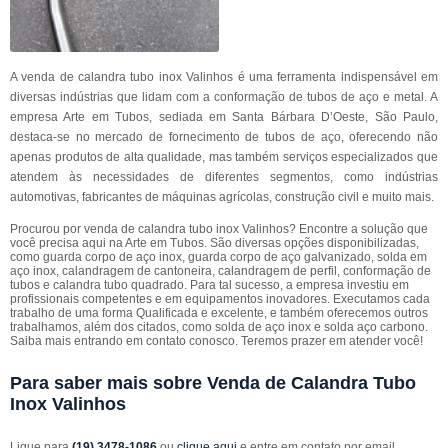
A venda de calandra tubo inox Valinhos é uma ferramenta indispensável em
diversas indústrias que lidam com a conformação de tubos de aço e metal. A
empresa Arte em Tubos, sediada em Santa Bárbara D’Oeste, São Paulo,
destaca-se no mercado de fornecimento de tubos de aço, oferecendo não
apenas produtos de alta qualidade, mas também serviços especializados que
atendem às necessidades de diferentes segmentos, como indústrias
automotivas, fabricantes de máquinas agrícolas, construção civil e muito mais.
Procurou por venda de calandra tubo inox Valinhos? Encontre a solução que
você precisa aqui na Arte em Tubos. São diversas opções disponibilizadas,
como guarda corpo de aço inox, guarda corpo de aço galvanizado, solda em
aço inox, calandragem de cantoneira, calandragem de perfil, conformação de
tubos e calandra tubo quadrado. Para tal sucesso, a empresa investiu em
profissionais competentes e em equipamentos inovadores. Executamos cada
trabalho de uma forma Qualificada e excelente, e também oferecemos outros
trabalhamos, além dos citados, como solda de aço inox e solda aço carbono.
Saiba mais entrando em contato conosco. Teremos prazer em atender você!
Para saber mais sobre Venda de Calandra Tubo
Inox Valinhos
Ligue para
(19) 3478-1086
ou
clique aqui
e entre em contato por email.