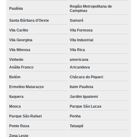
Região Metropolitana de
Paulínia
Campinas
Santa Bárbara d'Oeste
Sumaré
Vila Carlito
Vila Formosa
Vila Georgina
Vila Industrial
Vila Mimosa
Vila Rica
Vinhedo
americana
Anália Franco
Aricanduva
Belém
Chácara do Piqueri
Ermelino Matarazzo
Itaim Paulista
Itaquera
Jardim Iguatemi
Mooca
Parque São Lucas
Parque São Rafael
Penha
Ponte Rasa
Tatuapé
Zona Leste