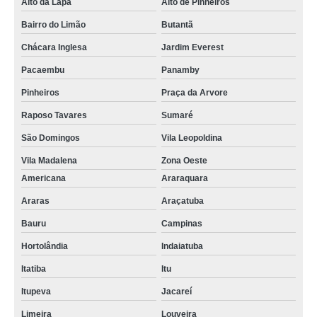
Alto da Lapa
Alto de Pinheiros
Bairro do Limão
Butantã
Chácara Inglesa
Jardim Everest
Pacaembu
Panamby
Pinheiros
Praça da Arvore
Raposo Tavares
Sumaré
São Domingos
Vila Leopoldina
Vila Madalena
Zona Oeste
Americana
Araraquara
Araras
Araçatuba
Bauru
Campinas
Hortolândia
Indaiatuba
Itatiba
Itu
Itupeva
Jacareí
Limeira
Louveira