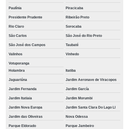
Paulínia
Piracicaba
Presidente Prudente
Ribeirão Preto
Rio Claro
Sorocaba
São Carlos
São José do Rio Preto
São José dos Campos
Taubaté
Valinhos
Vinhedo
Votuporanga
Holambra
Itatiba
Jaguariúna
Jardim Aeronave de Viracopos
Jardim Fernanda
Jardim García
Jardim Itatiaia
Jardim Morumbi
Jardim Nova Europa
Jardim Santa Clara Do Lago Ll
Jardim das Oliveiras
Nova Odessa
Parque Eldorado
Parque Jambeiro