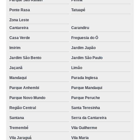
Parque São Rafael
Penha
Ponte Rasa
Tatuapé
Zona Leste
Cantareira
Carandiru
Casa Verde
Freguesia do Ó
Imirim
Jardim Japão
Jardim São Bento
Jardim São Paulo
Jaçanã
Limão
Mandaqui
Parada Inglesa
Parque Anhembi
Parque Mandaqui
Parque Novo Mundo
Parque Peruche
Região Central
Santa Teresinha
Santana
Serra da Cantareira
Tremembé
Vila Guilherme
Vila Jaraguá
Vila Maria