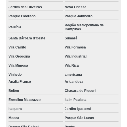
Jardim das Oliveiras
Nova Odessa
Parque Eldorado
Parque Jambeiro
Região Metropolitana de
Paulínia
Campinas
Santa Bárbara d'Oeste
Sumaré
Vila Carlito
Vila Formosa
Vila Georgina
Vila Industrial
Vila Mimosa
Vila Rica
Vinhedo
americana
Anália Franco
Aricanduva
Belém
Chácara do Piqueri
Ermelino Matarazzo
Itaim Paulista
Itaquera
Jardim Iguatemi
Mooca
Parque São Lucas