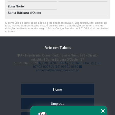
Zona Norte
Santa Bárbara d'Oeste
O conteúdo do texto desta página é de direito reservado. Sua reprodução, parcial ou
total, mesmo citando nossos links, é proibida sem a autorização do autor. Crime de
violação de direito autoral – artigo 184 do Código Penal –
Lei 9610/98 - Lei de direitos
autorais
.
Arte em Tubos
Av. Interdistrital Comendador Emílio Romi, 928 - Distrito
Industrial I Santa Bárbara D'Oeste - SP
CEP: 13456-120
(19) 3478-1086
(19) 3455-0843
(19)
97402-9007
(19) 99691-0680
comercial@artemtubos.com.br
Home
Empresa