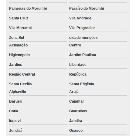
Paineiras do Morumbi
Paraíso do Morumbi
Santa Cruz
Vila Andrade
Vila Morumbi
Vila Progredior
Zona Sul
cidade monções
Aclimação
Centro
Higienópolis
Jardim Paulista
Jardins
Liberdade
Região Central
República
Santa Cecília
Santa Efigênia
Alphaville
Arujá
Barueri
Cajamar
Cotia
Guarulhos
Itapevi
Jandira
Jundiaí
Osasco