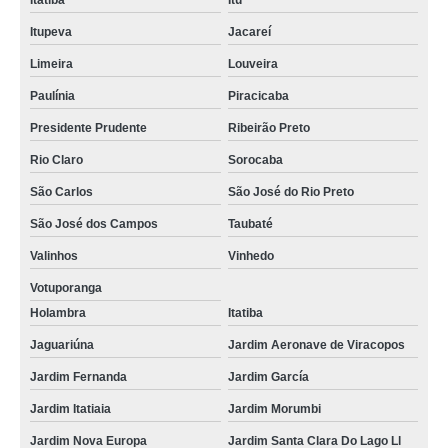
Itatiba
Itu
Itupeva
Jacareí
Limeira
Louveira
Paulínia
Piracicaba
Presidente Prudente
Ribeirão Preto
Rio Claro
Sorocaba
São Carlos
São José do Rio Preto
São José dos Campos
Taubaté
Valinhos
Vinhedo
Votuporanga
Holambra
Itatiba
Jaguariúna
Jardim Aeronave de Viracopos
Jardim Fernanda
Jardim García
Jardim Itatiaia
Jardim Morumbi
Jardim Nova Europa
Jardim Santa Clara Do Lago Ll