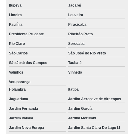
Itupeva
Jacareí
Limeira
Louveira
Paulínia
Piracicaba
Presidente Prudente
Ribeirão Preto
Rio Claro
Sorocaba
São Carlos
São José do Rio Preto
São José dos Campos
Taubaté
Valinhos
Vinhedo
Votuporanga
Holambra
Itatiba
Jaguariúna
Jardim Aeronave de Viracopos
Jardim Fernanda
Jardim García
Jardim Itatiaia
Jardim Morumbi
Jardim Nova Europa
Jardim Santa Clara Do Lago Ll