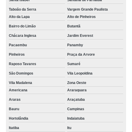
Santa Isabel
Santana de Parnaíba
Taboão da Serra
Vargem Grande Paulista
Alto da Lapa
Alto de Pinheiros
Bairro do Limão
Butantã
Chácara Inglesa
Jardim Everest
Pacaembu
Panamby
Pinheiros
Praça da Arvore
Raposo Tavares
Sumaré
São Domingos
Vila Leopoldina
Vila Madalena
Zona Oeste
Americana
Araraquara
Araras
Araçatuba
Bauru
Campinas
Hortolândia
Indaiatuba
Itatiba
Itu