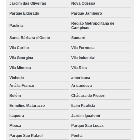
Jardim das Oliveiras
Nova Odessa
Parque Eldorado
Parque Jambeiro
Região Metropolitana de
Paulínia
Campinas
Santa Bárbara d'Oeste
Sumaré
Vila Carlito
Vila Formosa
Vila Georgina
Vila Industrial
Vila Mimosa
Vila Rica
Vinhedo
americana
Anália Franco
Aricanduva
Belém
Chácara do Piqueri
Ermelino Matarazzo
Itaim Paulista
Itaquera
Jardim Iguatemi
Mooca
Parque São Lucas
Parque São Rafael
Penha