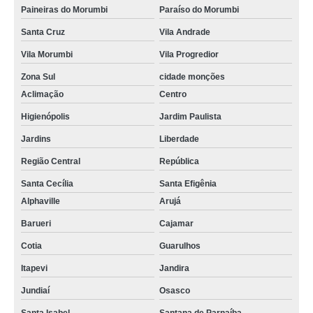
Paineiras do Morumbi
Paraíso do Morumbi
Santa Cruz
Vila Andrade
Vila Morumbi
Vila Progredior
Zona Sul
cidade monções
Aclimação
Centro
Higienópolis
Jardim Paulista
Jardins
Liberdade
Região Central
República
Santa Cecília
Santa Efigênia
Alphaville
Arujá
Barueri
Cajamar
Cotia
Guarulhos
Itapevi
Jandira
Jundiaí
Osasco