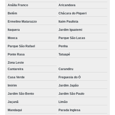
Anália Franco
Aricanduva
Belém
Chácara do Piqueri
Ermelino Matarazzo
Itaim Paulista
Itaquera
Jardim Iguatemi
Mooca
Parque São Lucas
Parque São Rafael
Penha
Ponte Rasa
Tatuapé
Zona Leste
Cantareira
Carandiru
Casa Verde
Freguesia do Ó
Imirim
Jardim Japão
Jardim São Bento
Jardim São Paulo
Jaçanã
Limão
Mandaqui
Parada Inglesa