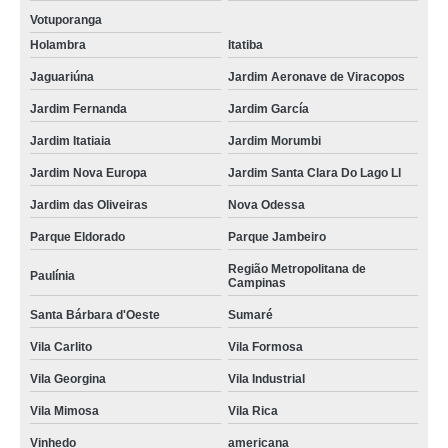
Votuporanga
Holambra
Itatiba
Jaguariúna
Jardim Aeronave de Viracopos
Jardim Fernanda
Jardim García
Jardim Itatiaia
Jardim Morumbi
Jardim Nova Europa
Jardim Santa Clara Do Lago Ll
Jardim das Oliveiras
Nova Odessa
Parque Eldorado
Parque Jambeiro
Região Metropolitana de
Paulínia
Campinas
Santa Bárbara d'Oeste
Sumaré
Vila Carlito
Vila Formosa
Vila Georgina
Vila Industrial
Vila Mimosa
Vila Rica
Vinhedo
americana