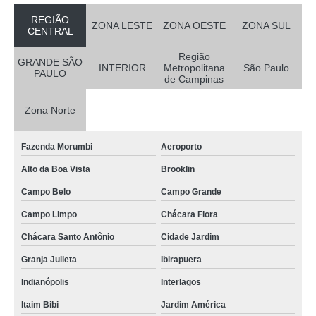
REGIÃO
ZONA LESTE
ZONA OESTE
ZONA SUL
CENTRAL
Região
GRANDE SÃO
INTERIOR
Metropolitana
São Paulo
PAULO
de Campinas
Zona Norte
Fazenda Morumbi
Aeroporto
Alto da Boa Vista
Brooklin
Campo Belo
Campo Grande
Campo Limpo
Chácara Flora
Chácara Santo Antônio
Cidade Jardim
Granja Julieta
Ibirapuera
Indianópolis
Interlagos
Itaim Bibi
Jardim América