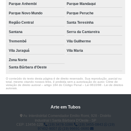
Parque Anhembi
Parque Mandaqui
Parque Novo Mundo
Parque Peruche
Região Central
Santa Teresinha
Santana
Serra da Cantareira
Tremembé
Vila Guilherme
Vila Jaraguá
Vila Maria
Zona Norte
Santa Bárbara d'Oeste
O conteúdo do texto desta página é de direito reservado. Sua reprodução, parcial ou
total, mesmo citando nossos links, é proibida sem a autorização do autor. Crime de
violação de direito autoral – artigo 184 do Código Penal –
Lei 9610/98 - Lei de direitos
autorais
.
Arte em Tubos
Av. Interdistrital Comendador Emílio Romi, 928 - Distrito
Industrial I Santa Bárbara D'Oeste - SP
CEP: 13456-120
(19) 3478-1086
(19) 3455-0843
(19)
97402-9007
(19) 99691-0680