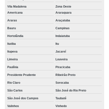
Vila Madalena
Zona Oeste
Americana
Araraquara
Araras
Araçatuba
Bauru
Campinas
Hortolândia
Indaiatuba
Itatiba
Itu
Itupeva
Jacareí
Limeira
Louveira
Paulínia
Piracicaba
Presidente Prudente
Ribeirão Preto
Rio Claro
Sorocaba
São Carlos
São José do Rio Preto
São José dos Campos
Taubaté
Valinhos
Vinhedo