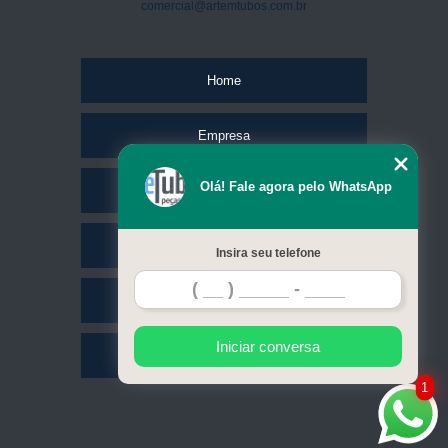
comercial@artemtubos.com.br
Home
Empresa
Olá! Fale agora pelo WhatsApp
Missão
Serviços
Insira seu telefone
Contato
Iniciar conversa
Mapa do site
1