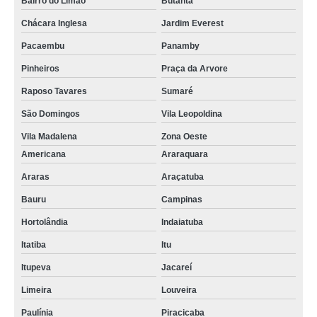
Bairro do Limão
Butantã
Chácara Inglesa
Jardim Everest
Pacaembu
Panamby
Pinheiros
Praça da Arvore
Raposo Tavares
Sumaré
São Domingos
Vila Leopoldina
Vila Madalena
Zona Oeste
Americana
Araraquara
Araras
Araçatuba
Bauru
Campinas
Hortolândia
Indaiatuba
Itatiba
Itu
Itupeva
Jacareí
Limeira
Louveira
Paulínia
Piracicaba