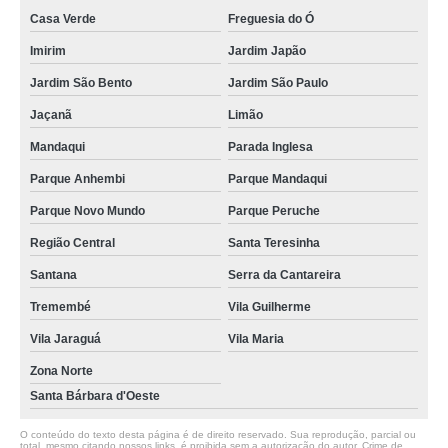
Casa Verde
Freguesia do Ó
Imirim
Jardim Japão
Jardim São Bento
Jardim São Paulo
Jaçanã
Limão
Mandaqui
Parada Inglesa
Parque Anhembi
Parque Mandaqui
Parque Novo Mundo
Parque Peruche
Região Central
Santa Teresinha
Santana
Serra da Cantareira
Tremembé
Vila Guilherme
Vila Jaraguá
Vila Maria
Zona Norte
Santa Bárbara d'Oeste
O conteúdo do texto desta página é de direito reservado. Sua reprodução, parcial ou
total, mesmo citando nossos links, é proibida sem a autorização do autor. Crime de