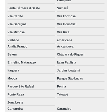
Campinas
Santa Bárbara d'Oeste
Sumaré
Vila Carlito
Vila Formosa
Vila Georgina
Vila Industrial
Vila Mimosa
Vila Rica
Vinhedo
americana
Anália Franco
Aricanduva
Belém
Chácara do Piqueri
Ermelino Matarazzo
Itaim Paulista
Itaquera
Jardim Iguatemi
Mooca
Parque São Lucas
Parque São Rafael
Penha
Ponte Rasa
Tatuapé
Zona Leste
Cantareira
Carandiru