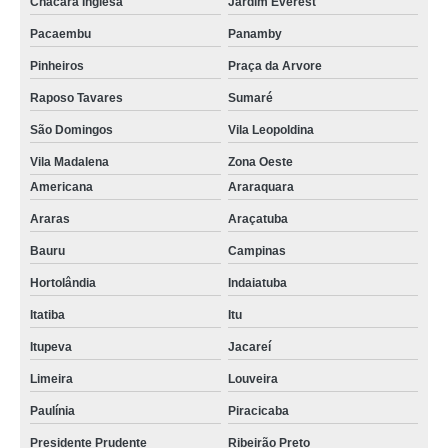
Chácara Inglesa
Jardim Everest
Pacaembu
Panamby
Pinheiros
Praça da Arvore
Raposo Tavares
Sumaré
São Domingos
Vila Leopoldina
Vila Madalena
Zona Oeste
Americana
Araraquara
Araras
Araçatuba
Bauru
Campinas
Hortolândia
Indaiatuba
Itatiba
Itu
Itupeva
Jacareí
Limeira
Louveira
Paulínia
Piracicaba
Presidente Prudente
Ribeirão Preto