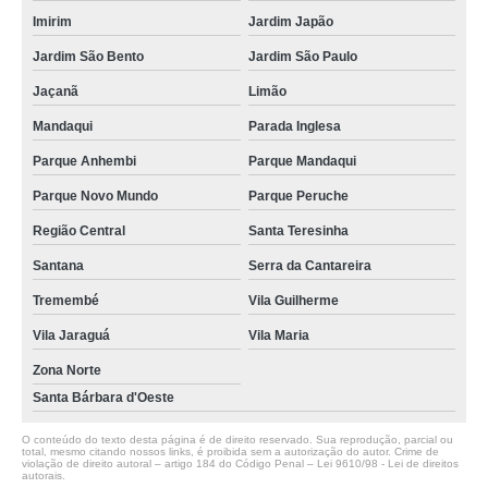
Imirim
Jardim Japão
Jardim São Bento
Jardim São Paulo
Jaçanã
Limão
Mandaqui
Parada Inglesa
Parque Anhembi
Parque Mandaqui
Parque Novo Mundo
Parque Peruche
Região Central
Santa Teresinha
Santana
Serra da Cantareira
Tremembé
Vila Guilherme
Vila Jaraguá
Vila Maria
Zona Norte
Santa Bárbara d'Oeste
O conteúdo do texto desta página é de direito reservado. Sua reprodução, parcial ou
total, mesmo citando nossos links, é proibida sem a autorização do autor. Crime de
violação de direito autoral – artigo 184 do Código Penal –
Lei 9610/98 - Lei de direitos
autorais
.