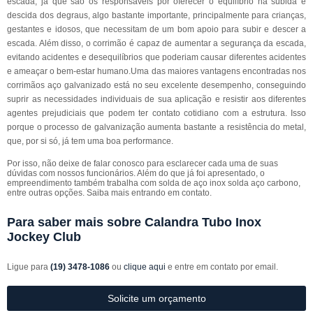
escada, já que são os responsáveis por oferecer o equilíbrio na subida e
descida dos degraus, algo bastante importante, principalmente para crianças,
gestantes e idosos, que necessitam de um bom apoio para subir e descer a
escada. Além disso, o corrimão é capaz de aumentar a segurança da escada,
evitando acidentes e desequilíbrios que poderiam causar diferentes acidentes
e ameaçar o bem-estar humano.Uma das maiores vantagens encontradas nos
corrimãos aço galvanizado está no seu excelente desempenho, conseguindo
suprir as necessidades individuais de sua aplicação e resistir aos diferentes
agentes prejudiciais que podem ter contato cotidiano com a estrutura. Isso
porque o processo de galvanização aumenta bastante a resistência do metal,
que, por si só, já tem uma boa performance.
Por isso, não deixe de falar conosco para esclarecer cada uma de suas
dúvidas com nossos funcionários. Além do que já foi apresentado, o
empreendimento também trabalha com solda de aço inox solda aço carbono,
entre outras opções. Saiba mais entrando em contato.
Para saber mais sobre Calandra Tubo Inox
Jockey Club
Ligue para
(19) 3478-1086
ou
clique aqui
e entre em contato por email.
Solicite um orçamento