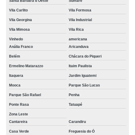
Santa Bárbara d'Oeste
Sumaré
Vila Carlito
Vila Formosa
Vila Georgina
Vila Industrial
Vila Mimosa
Vila Rica
Vinhedo
americana
Anália Franco
Aricanduva
Belém
Chácara do Piqueri
Ermelino Matarazzo
Itaim Paulista
Itaquera
Jardim Iguatemi
Mooca
Parque São Lucas
Parque São Rafael
Penha
Ponte Rasa
Tatuapé
Zona Leste
Cantareira
Carandiru
Casa Verde
Freguesia do Ó