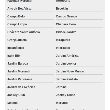
Fazenda Morumbi
Aeroporto
Alto da Boa Vista
Brooklin
Campo Belo
Campo Grande
Campo Limpo
Chácara Flora
Chácara Santo Antônio
Cidade Jardim
Granja Julieta
Ibirapuera
Indianópolis
Interlagos
Itaim Bibi
Jardim América
Jardim Europa
Jardim Leonor
Jardim Morumbi
Jardim Novo Mundo
Jardim Panorama
Jardim Paulista
Jardim das Acácias
Jardins
Jockey Club
Jockey Clube
Moema
Morumbi