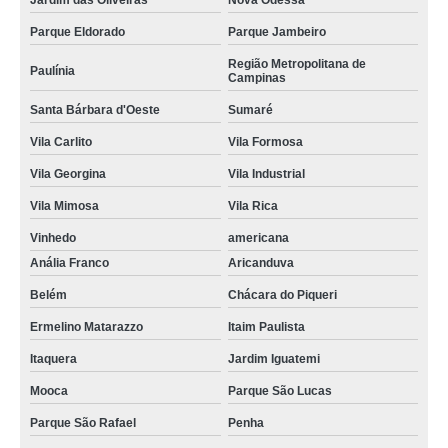
Jardim das Oliveiras
Nova Odessa
Parque Eldorado
Parque Jambeiro
Região Metropolitana de
Paulínia
Campinas
Santa Bárbara d'Oeste
Sumaré
Vila Carlito
Vila Formosa
Vila Georgina
Vila Industrial
Vila Mimosa
Vila Rica
Vinhedo
americana
Anália Franco
Aricanduva
Belém
Chácara do Piqueri
Ermelino Matarazzo
Itaim Paulista
Itaquera
Jardim Iguatemi
Mooca
Parque São Lucas
Parque São Rafael
Penha