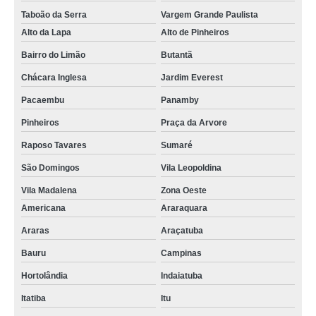
Taboão da Serra
Vargem Grande Paulista
Alto da Lapa
Alto de Pinheiros
Bairro do Limão
Butantã
Chácara Inglesa
Jardim Everest
Pacaembu
Panamby
Pinheiros
Praça da Arvore
Raposo Tavares
Sumaré
São Domingos
Vila Leopoldina
Vila Madalena
Zona Oeste
Americana
Araraquara
Araras
Araçatuba
Bauru
Campinas
Hortolândia
Indaiatuba
Itatiba
Itu