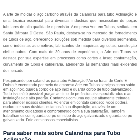
A arte de moldar o aço carbono através da calandras para tubo Aclimação é
uma técnica essencial para diversas indústrias que necessitam de peças
tubulares de alta qualidade e precisão. A empresa Arte em Tubos, sediada em
Santa Bárbara D’Oeste, São Paulo, destaca-se no mercado de fornecimento
de tubos de aço, oferecendo soluções sob medida para diversos segmentos,
como indústrias automotivas, fabricantes de máquinas agrícolas, construção
civil e outros. Com mais de 30 anos de experiência, a Arte em Tubos se
destaca por sua expertise em processos como cortes a laser, conformação,
curvamento de tubos e caldeiraria, atendendo às demandas mais exigentes
do mercado.
Pesquisando por calandras para tubo Aclimação? Ao se tratar de Corte E
Dobra é encontrada por meio da empresa Arte em Tubos serviços como solda
em aço inox, guarda corpo de aço inox e guarda corpo de tubo galvanizado.
Tudo isso só é possível graças ao time de profissionais especializados e as
instalações de alto padrão. Contamos com uma equipe altamente treinada
para atender nossos clientes. Ao entrar em contato conosco, você poderá
esclarecer suas dúvidas, estamos à sua disposição, através de um
atendimento cuidadoso e comprometido com a sua satisfação. Também
trabalhamos com guarda corpo em tubo de aço galvanizado e guarda corpo
galvanizado. Fale com nossos especialistas.
Para saber mais sobre Calandras para Tubo
Aclimação