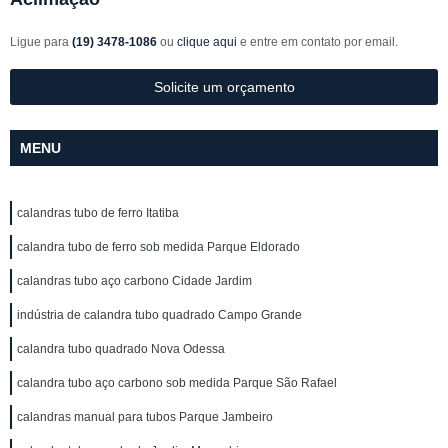
Ligue para
(19) 3478-1086
ou
clique aqui
e entre em contato por email.
Solicite um orçamento
MENU
calandras tubo de ferro Itatiba
calandra tubo de ferro sob medida Parque Eldorado
calandras tubo aço carbono Cidade Jardim
indústria de calandra tubo quadrado Campo Grande
calandra tubo quadrado Nova Odessa
calandra tubo aço carbono sob medida Parque São Rafael
calandras manual para tubos Parque Jambeiro