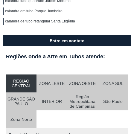
calandra tubo quadrado Jardim Morumbi
calandra em tubo Parque Jambeiro
calandra de tubo retangular Santa Efigênia
Entre em contato
Regiões onde a Arte em Tubos atende:
REGIÃO
ZONA LESTE
ZONA OESTE
ZONA SUL
CENTRAL
Região
GRANDE SÃO
INTERIOR
Metropolitana
São Paulo
PAULO
de Campinas
Zona Norte