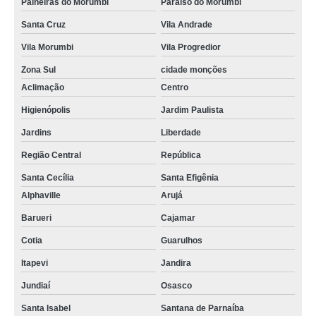
Paineiras do Morumbi
Paraíso do Morumbi
Santa Cruz
Vila Andrade
Vila Morumbi
Vila Progredior
Zona Sul
cidade monções
Aclimação
Centro
Higienópolis
Jardim Paulista
Jardins
Liberdade
Região Central
República
Santa Cecília
Santa Efigênia
Alphaville
Arujá
Barueri
Cajamar
Cotia
Guarulhos
Itapevi
Jandira
Jundiaí
Osasco
Santa Isabel
Santana de Parnaíba