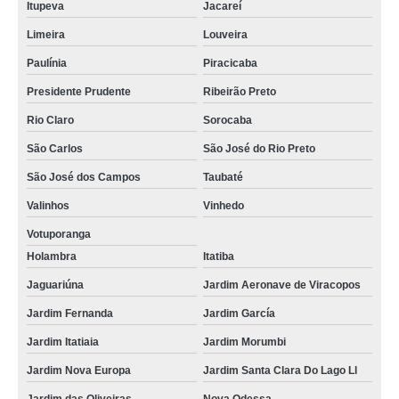
Itupeva
Jacareí
Limeira
Louveira
Paulínia
Piracicaba
Presidente Prudente
Ribeirão Preto
Rio Claro
Sorocaba
São Carlos
São José do Rio Preto
São José dos Campos
Taubaté
Valinhos
Vinhedo
Votuporanga
Holambra
Itatiba
Jaguariúna
Jardim Aeronave de Viracopos
Jardim Fernanda
Jardim García
Jardim Itatiaia
Jardim Morumbi
Jardim Nova Europa
Jardim Santa Clara Do Lago Ll