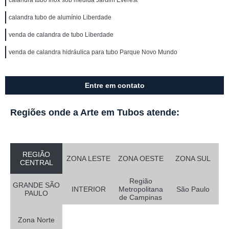
calandra tubo inox sob medida Jardim Everest
calandra tubo de alumínio Liberdade
venda de calandra de tubo Liberdade
venda de calandra hidráulica para tubo Parque Novo Mundo
Entre em contato
Regiões onde a Arte em Tubos atende:
REGIÃO
ZONA LESTE
ZONA OESTE
ZONA SUL
CENTRAL
Região
GRANDE SÃO
INTERIOR
Metropolitana
São Paulo
PAULO
de Campinas
Zona Norte