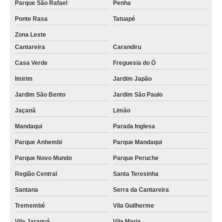
Parque São Rafael
Penha
Ponte Rasa
Tatuapé
Zona Leste
Cantareira
Carandiru
Casa Verde
Freguesia do Ó
Imirim
Jardim Japão
Jardim São Bento
Jardim São Paulo
Jaçanã
Limão
Mandaqui
Parada Inglesa
Parque Anhembi
Parque Mandaqui
Parque Novo Mundo
Parque Peruche
Região Central
Santa Teresinha
Santana
Serra da Cantareira
Tremembé
Vila Guilherme
Vila Jaraguá
Vila Maria