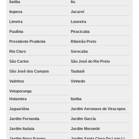
Itatiba
Itu
Itupeva
Jacareí
Limeira
Louveira
Paulínia
Piracicaba
Presidente Prudente
Ribeirão Preto
Rio Claro
Sorocaba
São Carlos
São José do Rio Preto
São José dos Campos
Taubaté
Valinhos
Vinhedo
Votuporanga
Holambra
Itatiba
Jaguariúna
Jardim Aeronave de Viracopos
Jardim Fernanda
Jardim García
Jardim Itatiaia
Jardim Morumbi
Jardim Nova Europa
Jardim Santa Clara Do Lago Ll