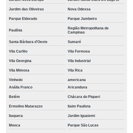
Jardim das Oliveiras
Nova Odessa
Parque Eldorado
Parque Jambeiro
Região Metropolitana de
Paulínia
Campinas
Santa Bárbara d'Oeste
Sumaré
Vila Carlito
Vila Formosa
Vila Georgina
Vila Industrial
Vila Mimosa
Vila Rica
Vinhedo
americana
Anália Franco
Aricanduva
Belém
Chácara do Piqueri
Ermelino Matarazzo
Itaim Paulista
Itaquera
Jardim Iguatemi
Mooca
Parque São Lucas