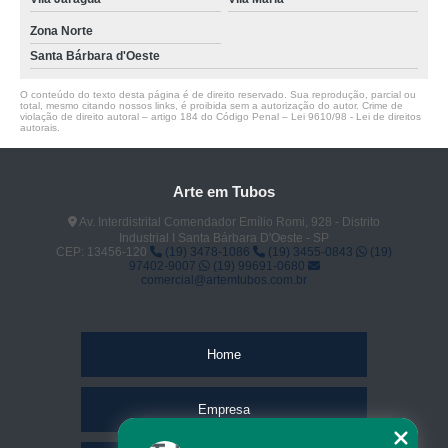
Zona Norte
Santa Bárbara d'Oeste
O conteúdo do texto desta página é de direito reservado. Sua reprodução, parcial ou
total, mesmo citando nossos links, é proibida sem a autorização do autor. Crime de
violação de direito autoral – artigo 184 do Código Penal –
Lei 9610/98 - Lei de direitos
autorais
.
Arte em Tubos
Av. Interdistrital Comendador Emílio Romi, 928 - Distrito
Industrial I Santa Bárbara D'Oeste - SP
CEP: 13456-120
(19) 3478-1086
(19) 3455-0843
(19)
97402-9007
(19) 99691-0680
comercial@artemtubos.com.br
Home
Empresa