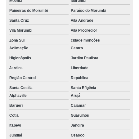
Moema
Morumbi
Paineiras do Morumbi
Paraíso do Morumbi
Santa Cruz
Vila Andrade
Vila Morumbi
Vila Progredior
Zona Sul
cidade monções
Aclimação
Centro
Higienópolis
Jardim Paulista
Jardins
Liberdade
Região Central
República
Santa Cecília
Santa Efigênia
Alphaville
Arujá
Barueri
Cajamar
Cotia
Guarulhos
Itapevi
Jandira
Jundiaí
Osasco