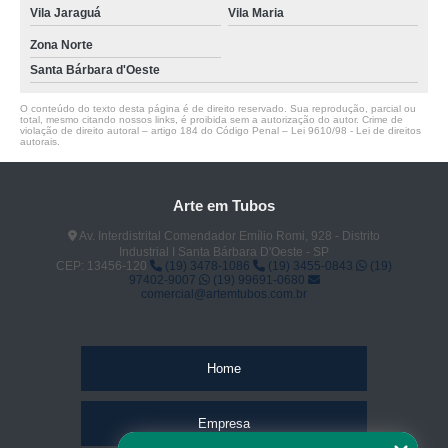
Vila Jaraguá
Vila Maria
Zona Norte
Santa Bárbara d'Oeste
O conteúdo do texto desta página é de direito reservado. Sua reprodução, parcial ou
total, mesmo citando nossos links, é proibida sem a autorização do autor. Crime de
violação de direito autoral – artigo 184 do Código Penal –
Lei 9610/98 - Lei de direitos
autorais
.
Arte em Tubos
Av. Interdistrital Comendador Emílio Romi, 928 - Distrito
Industrial I Santa Bárbara D'Oeste - SP
CEP: 13456-120
(19) 3478-1086
(19) 3455-0843
(19)
97402-9007
(19) 99691-0680
comercial@artemtubos.com.br
Home
Empresa