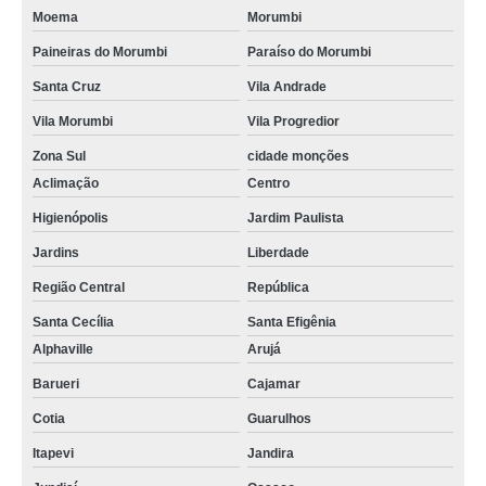
Moema
Morumbi
Paineiras do Morumbi
Paraíso do Morumbi
Santa Cruz
Vila Andrade
Vila Morumbi
Vila Progredior
Zona Sul
cidade monções
Aclimação
Centro
Higienópolis
Jardim Paulista
Jardins
Liberdade
Região Central
República
Santa Cecília
Santa Efigênia
Alphaville
Arujá
Barueri
Cajamar
Cotia
Guarulhos
Itapevi
Jandira