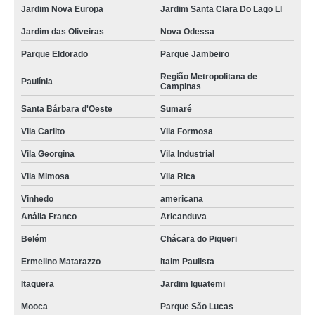
Jardim Nova Europa
Jardim Santa Clara Do Lago Ll
Jardim das Oliveiras
Nova Odessa
Parque Eldorado
Parque Jambeiro
Região Metropolitana de
Paulínia
Campinas
Santa Bárbara d'Oeste
Sumaré
Vila Carlito
Vila Formosa
Vila Georgina
Vila Industrial
Vila Mimosa
Vila Rica
Vinhedo
americana
Anália Franco
Aricanduva
Belém
Chácara do Piqueri
Ermelino Matarazzo
Itaim Paulista
Itaquera
Jardim Iguatemi
Mooca
Parque São Lucas