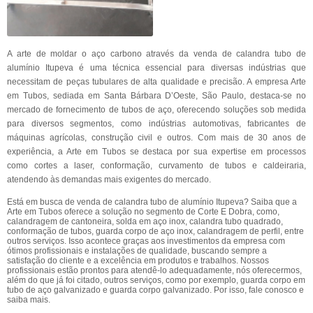
A arte de moldar o aço carbono através da venda de calandra tubo de
alumínio Itupeva é uma técnica essencial para diversas indústrias que
necessitam de peças tubulares de alta qualidade e precisão. A empresa Arte
em Tubos, sediada em Santa Bárbara D’Oeste, São Paulo, destaca-se no
mercado de fornecimento de tubos de aço, oferecendo soluções sob medida
para diversos segmentos, como indústrias automotivas, fabricantes de
máquinas agrícolas, construção civil e outros. Com mais de 30 anos de
experiência, a Arte em Tubos se destaca por sua expertise em processos
como cortes a laser, conformação, curvamento de tubos e caldeiraria,
atendendo às demandas mais exigentes do mercado.
Está em busca de venda de calandra tubo de alumínio Itupeva? Saiba que a
Arte em Tubos oferece a solução no segmento de Corte E Dobra, como,
calandragem de cantoneira, solda em aço inox, calandra tubo quadrado,
conformação de tubos, guarda corpo de aço inox, calandragem de perfil, entre
outros serviços. Isso acontece graças aos investimentos da empresa com
ótimos profissionais e instalações de qualidade, buscando sempre a
satisfação do cliente e a excelência em produtos e trabalhos. Nossos
profissionais estão prontos para atendê-lo adequadamente, nós oferecermos,
além do que já foi citado, outros serviços, como por exemplo, guarda corpo em
tubo de aço galvanizado e guarda corpo galvanizado. Por isso, fale conosco e
saiba mais.