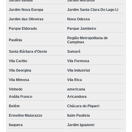
Jardim Itatiaia
Jardim Morumbi
Jardim Nova Europa
Jardim Santa Clara Do Lago Ll
Jardim das Oliveiras
Nova Odessa
Parque Eldorado
Parque Jambeiro
Região Metropolitana de
Paulínia
Campinas
Santa Bárbara d'Oeste
Sumaré
Vila Carlito
Vila Formosa
Vila Georgina
Vila Industrial
Vila Mimosa
Vila Rica
Vinhedo
americana
Anália Franco
Aricanduva
Belém
Chácara do Piqueri
Ermelino Matarazzo
Itaim Paulista
Itaquera
Jardim Iguatemi