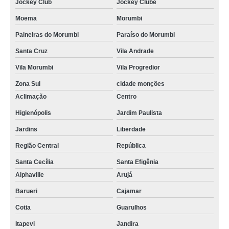
Jockey Club
Jockey Clube
Moema
Morumbi
Paineiras do Morumbi
Paraíso do Morumbi
Santa Cruz
Vila Andrade
Vila Morumbi
Vila Progredior
Zona Sul
cidade monções
Aclimação
Centro
Higienópolis
Jardim Paulista
Jardins
Liberdade
Região Central
República
Santa Cecília
Santa Efigênia
Alphaville
Arujá
Barueri
Cajamar
Cotia
Guarulhos
Itapevi
Jandira