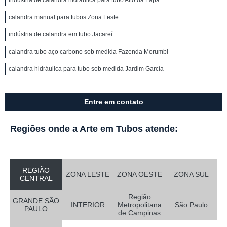
indústria de calandra hidráulica para tubo Alto da Lapa
calandra manual para tubos Zona Leste
indústria de calandra em tubo Jacareí
calandra tubo aço carbono sob medida Fazenda Morumbi
calandra hidráulica para tubo sob medida Jardim García
Entre em contato
Regiões onde a Arte em Tubos atende:
REGIÃO
ZONA LESTE
ZONA OESTE
ZONA SUL
CENTRAL
Região
GRANDE SÃO
INTERIOR
Metropolitana
São Paulo
PAULO
de Campinas