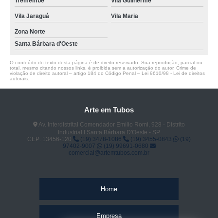
Tremembé
Vila Guilherme
Vila Jaraguá
Vila Maria
Zona Norte
Santa Bárbara d'Oeste
O conteúdo do texto desta página é de direito reservado. Sua reprodução, parcial ou
total, mesmo citando nossos links, é proibida sem a autorização do autor. Crime de
violação de direito autoral – artigo 184 do Código Penal –
Lei 9610/98 - Lei de direitos
autorais
.
Arte em Tubos
Av. Interdistrital Comendador Emílio Romi, 928 - Distrito
Industrial I Santa Bárbara D'Oeste - SP
CEP: 13456-120
(19) 3478-1086
(19) 3455-0843
(19)
97402-9007
(19) 99691-0680
comercial@artemtubos.com.br
Home
Empresa