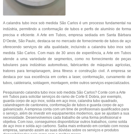
A calandra tubo inox sob medida São Carlos é um processo fundamental na
indústria, permitindo a conformação de tubos e perfis de alumínio de forma
precisa e eficiente. A Arte em Tubos, empresa sediada em Santa Bárbara
D’Oeste, São Paulo, destaca-se no mercado de fornecimento de tubos de aço
oferecendo serviços de alta qualidade, incluindo a calandra tubo inox sob
medida São Carlos. Com mais de 30 anos de experiência, a Arte em Tubos
atende a uma variedade de segmentos, como no fornecimento de peças
tubulares para indústrias automotivas, fabricantes de máquinas agrícolas,
tratores para terraplanagem, área fitness e construção civil. A empresa se
destaca por sua excelência em cortes a laser, conformação, curvamento de
tubos, caldeiraria, soldagem, montagem, entre outros serviços especializados.
Pesquisando calandra tubo inox sob medida São Carlos? Conte com a Arte
em Tubos para solicitar serviços do ramo de Corte E Dobra, por exemplo,
guarda corpo de aço inox, solda em aço inox, calandra tubo quadrado,
calandragem de cantoneira, conformação de tubos e guarda corpo de aço
galvanizado. A empresa conta com um time de profissionais qualificados para
o serviço, além de investir em equipamentos modernos, que se ajustam a sua
necessidade. Desenvolvemos cada trabalho de uma forma profissional e
objetiva. Com isso, conseguimos disponibilizar outros trabalhos, como solda
de aço inox e solda aço carbono. Saiba mais entrando em contato com nossa
empresa, sanando assim as suas dúvidas sobre os serviços e produtos