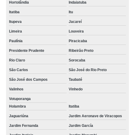
Hortolândia
Indaiatuba
Itatiba
Itu
Itupeva
Jacareí
Limeira
Louveira
Paulínia
Piracicaba
Presidente Prudente
Ribeirão Preto
Rio Claro
Sorocaba
São Carlos
São José do Rio Preto
São José dos Campos
Taubaté
Valinhos
Vinhedo
Votuporanga
Holambra
Itatiba
Jaguariúna
Jardim Aeronave de Viracopos
Jardim Fernanda
Jardim García