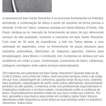
A calandras em tubo Santa Teresinha é um processo fundamental na indústria,
permitindo a conformação de tubos e perfis de alumínio de forma precisa e
eficiente. A Arte em Tubos, empresa sediada em Santa Bárbara D’Oeste, São
Paulo, destaca-se no mercado de fornecimento de tubos de aço oferecendo
serviços de alta qualidade, incluindo a calandras em tubo Santa Teresinha.
Com mais de 30 anos de experiência, a Arte em Tubos atende a uma
variedade de segmentos, como no fornecimento de peças tubulares para
indústrias automotivas, fabricantes de máquinas agrícolas, tratores para
terraplanagem, área fitness e construção civil. A empresa se destaca por sua
excelência em cortes a laser, conformação, curvamento de tubos, caldeiraria,
soldagem, montagem, entre outros serviços especializados.
Tem interesse em calandras em tubo Santa Teresinha? Quando trata-se de
Corte E Dobra, com a Arte em Tubos, você encontra serviços como o de solda
em aço inox, calandragem de cantoneira, guarda corpo de aço inox, calandra
tubo quadrado, calandragem de perfil, entre outras alternativas. Apresentando
produtos de alto padrão, a empresa conta com profissionais especializados e
instalações modernas e em bom estado, conquistando então a confiança de
todos. Disponibilizamos também solda de aço inox e solda aço carbono. Por
isso, aproveite a sua chance para entrar em contato e saber mais. Nossos
atendentes estão dispostos a sanar todas as suas dúvidas sobre os trabalhos
oferecidos. Saiba mais!