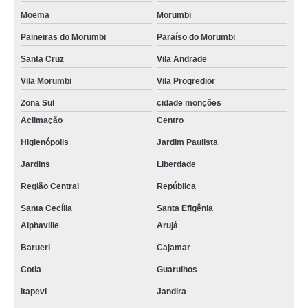
Moema
Morumbi
Paineiras do Morumbi
Paraíso do Morumbi
Santa Cruz
Vila Andrade
Vila Morumbi
Vila Progredior
Zona Sul
cidade monções
Aclimação
Centro
Higienópolis
Jardim Paulista
Jardins
Liberdade
Região Central
República
Santa Cecília
Santa Efigênia
Alphaville
Arujá
Barueri
Cajamar
Cotia
Guarulhos
Itapevi
Jandira