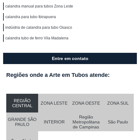
calandra manual para tubos Zona Leste
calandra para tubo Ibirapuera
indústria de calandra para tubo Osasco
calandra tubo de ferro Vila Madalena
Entre em contato
Regiões onde a Arte em Tubos atende:
REGIÃO
ZONA LESTE
ZONA OESTE
ZONA SUL
CENTRAL
Região
GRANDE SÃO
INTERIOR
Metropolitana
São Paulo
PAULO
de Campinas