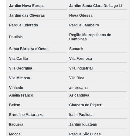
Jardim Nova Europa
Jardim Santa Clara Do Lago Ll
Jardim das Oliveiras
Nova Odessa
Parque Eldorado
Parque Jambeiro
Região Metropolitana de
Paulínia
Campinas
Santa Bárbara d'Oeste
Sumaré
Vila Carlito
Vila Formosa
Vila Georgina
Vila Industrial
Vila Mimosa
Vila Rica
Vinhedo
americana
Anália Franco
Aricanduva
Belém
Chácara do Piqueri
Ermelino Matarazzo
Itaim Paulista
Itaquera
Jardim Iguatemi
Mooca
Parque São Lucas