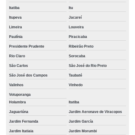
Itatiba
Itu
Itupeva
Jacareí
Limeira
Louveira
Paulínia
Piracicaba
Presidente Prudente
Ribeirão Preto
Rio Claro
Sorocaba
São Carlos
São José do Rio Preto
São José dos Campos
Taubaté
Valinhos
Vinhedo
Votuporanga
Holambra
Itatiba
Jaguariúna
Jardim Aeronave de Viracopos
Jardim Fernanda
Jardim García
Jardim Itatiaia
Jardim Morumbi