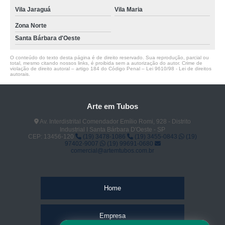
Vila Jaraguá
Vila Maria
Zona Norte
Santa Bárbara d'Oeste
O conteúdo do texto desta página é de direito reservado. Sua reprodução, parcial ou
total, mesmo citando nossos links, é proibida sem a autorização do autor. Crime de
violação de direito autoral – artigo 184 do Código Penal –
Lei 9610/98 - Lei de direitos
autorais
.
Arte em Tubos
Av. Interdistrital Comendador Emílio Romi, 928 - Distrito
Industrial I Santa Bárbara D'Oeste - SP
CEP: 13456-120
(19) 3478-1086
(19) 3455-0843
(19)
97402-9007
(19) 99691-0680
comercial@artemtubos.com.br
Home
Empresa