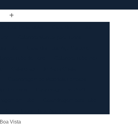
de Tubo Retangular
Calandra em Tubo
Tubo
Calandra Manual para Tubos
dra Tubo
Calandra Tubo Aço Carbono
landra Tubo de Ferro
Calandra Tubo Inox
do
Calandragem de Barra Chata
Calandragem de Materiais Ferrosos
ipo Ferrosos
Calandragem de Perfil
ragem em Tubo
Calandragem para Tubo
Calandragem Tubo Aço Inox
ço Inox
Calandragem Tubo Inox
 Boa Vista
Conformação com Tubo de Metal