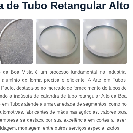
a de Tubo Retangular Alto
Conformação com Tubo Tipo 
Conformação de Tubo sem Cost
Conformação em T
Conformação para Tub
o
Conformação Tubo de Metal
Tub
Corrimão Aço Tipo Galvani
Corrimão de A
to da Boa Vista é um processo fundamental na indústria,
Corrimão de Aço Galvanizado e
 alumínio de forma precisa e eficiente. A Arte em Tubos,
e
Corrimão em Aç
Paulo, destaca-se no mercado de fornecimento de tubos de
Corrimão em Tubo de Aço Ga
indo a indústria de calandra de tubo retangular Alto da Boa
rte em Tubos atende a uma variedade de segmentos, como no
Corrimão Galvanizado com
utomotivas, fabricantes de máquinas agrícolas, tratores para
Corrimão Galvaniza
A empresa se destaca por sua excelência em cortes a laser,
Corrimão de Ferro pa
oldagem, montagem, entre outros serviços especializados.