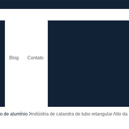
e
Calandra de Tubo
Calandra 
Calandra Hidráulica para 
m
Calandra para Tubo
Calan
Calandra Tubo de Alumínio
Ca
o
Blog
Contato
Calandra Tubo Quadra
Calandragem de Cantoneira
o
Calandragem de Materiais T
Calandragem de Tubo
Caland
Calandragem Tubo
s
Calandragem Tubo em A
bo de alumínio
indústria de calandra de tubo retangular Alto da
Conformação com Tubo