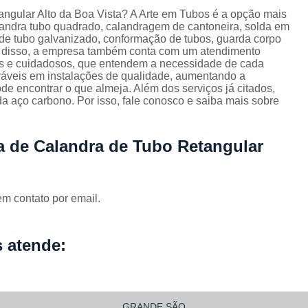
Corrimão Escada Interna Ferro
C
tangular Alto da Boa Vista? A Arte em Tubos é a opção mais
alandra tubo quadrado, calandragem de cantoneira, solda em
Corrimão Ferro de Escada
Corri
s
 de tubo galvanizado, conformação de tubos, guarda corpo
ém disso, a empresa também conta com um atendimento
Corrimão Ferro para Escada
dos e cuidadosos, que entendem a necessidade de cada
Corrimão Ferro Quadrado
eráveis em instalações de qualidade, aumentando a
de encontrar o que almeja. Além dos serviços já citados,
Corrimão com Ferro Tipo Galva
 aço carbono. Por isso, fale conosco e saiba mais sobre
Corrimão de Escada de Ferro Ga
ia de Calandra de Tubo Retangular
Corrimão de Galvanizad
Corrimão em Ferro Galvan
o
Corrimão Galvanizado
em contato por email.
Corrimão Galvanizado Ferro
Corrimão de Inox para
 atende:
Corrimão Escada Interna
Corrimão Inox de Escada
Corri
GRANDE SÃO