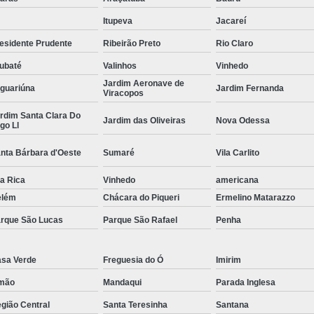
Curvamento de Tubos Do
Itupeva
Jacareí
esidente Prudente
Ribeirão Preto
Rio Claro
Curvamento de Tubos Industria
ubaté
Valinhos
Vinhedo
Corte e Dobra Chapa
Corte e 
Jardim Aeronave de
guariúna
Jardim Fernanda
Dobra Chapa de Alumínio
Viracopos
Dobra de Chapa de Al
rdim Santa Clara Do
Jardim das Oliveiras
Nova Odessa
go Ll
Dobra de Chapa de Ferro
Dobr
nta Bárbara d'Oeste
Sumaré
Vila Carlito
Dobradeira de Chapa
Dobra de 
la Rica
Vinhedo
americana
Dobra de Tubo Redondo
elém
Chácara do Piqueri
Ermelino Matarazzo
Dobra Tubo com Maçarico
Dobra
rque São Lucas
Parque São Rafael
Penha
Dobra Tubo Quadrado
Dobra
Empresa Corte a Laser
Em
sa Verde
Freguesia do Ó
Imirim
Empresa de Corte a Laser
mão
Mandaqui
Parada Inglesa
gião Central
Santa Teresinha
Santana
Empresa de Corte a Laser Chapa Ga