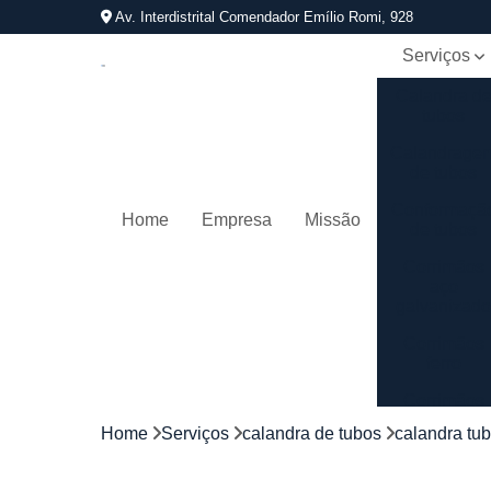
Av. Interdistrital Comendador Emílio Romi, 928
Serviços
Calandra d
tubos
Calandrage
de tubos
Conformaçã
Home
Empresa
Missão
de tubos
Corrimãos
aço
galvanizad
Corrimãos
ferro
Corrimãos
galvanizado
Home
Serviços
calandra de tubos
calandra tu
Corrimãos
inox