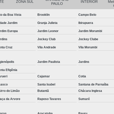
Corrimão Inox para Escada
TE
ZONA SUL
INTERIOR
Met
PAULO
Corrimão Inox Quadrado
to da Boa Vista
Brooklin
Campo Belo
Corte a Laser Chapa Aço In
dade Jardim
Granja Julieta
Ibirapuera
Corte a Laser em Chapa
Cor
rdim Europa
Jardim Leonor
Jardim Morumbi
Corte a Laser Oxigênio
rdins
Jockey Club
Jockey Clube
Corte e Dobra de Chapa a Laser
nta Cruz
Vila Andrade
Vila Morumbi
Solda a Laser
Corte a Laser em Chapa de Aço
gienópolis
Jardim Paulista
Jardins
Corte Chapa a Laser
C
nta Efigênia
rueri
Cajamar
Cotia
Corte de Chapa a Laser
Corte d
sasco
Santa Isabel
Santana de Parnaíba
Corte de Chapa Inox a Laser
Cor
irro do Limão
Butantã
Chácara Inglesa
Curvamento de Tubo
aça da Arvore
Raposo Tavares
Sumaré
Curvamento de Tubos a 
Curvamento de Tubos de Aç
aras
Araçatuba
Bauru