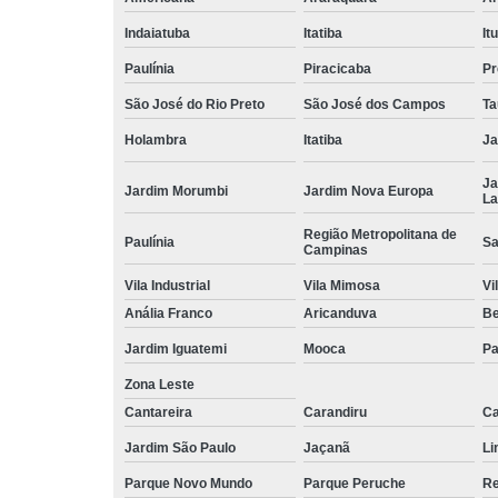
Indaiatuba
Itatiba
Itu
Paulínia
Piracicaba
Pr
São José do Rio Preto
São José dos Campos
Ta
Holambra
Itatiba
Ja
Ja
Jardim Morumbi
Jardim Nova Europa
La
Região Metropolitana de
Paulínia
Sa
Campinas
Vila Industrial
Vila Mimosa
Vi
Anália Franco
Aricanduva
B
Jardim Iguatemi
Mooca
Pa
Zona Leste
Cantareira
Carandiru
Ca
Jardim São Paulo
Jaçanã
Li
Parque Novo Mundo
Parque Peruche
Re