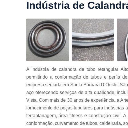
Indústria de Calandr
Cortes a
laser
Cortes de
chapa
Curvament
de tubo
Dobra de
chapas
Dobras de
A indústria de calandra de tubo retangular Al
tubo
permitindo a conformação de tubos e perfis de
Empresas d
empresa sediada em Santa Bárbara D’Oeste, São 
corte
aço oferecendo serviços de alta qualidade, inclu
Guarda
Vista. Com mais de 30 anos de experiência, a A
corpos
carbono
fornecimento de peças tubulares para indústrias a
Guarda
terraplanagem, área fitness e construção civil. 
corpos ferro
conformação, curvamento de tubos, caldeiraria, s