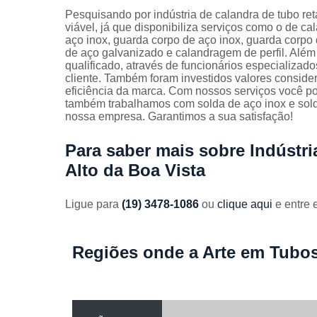
Guarda
Pesquisando por indústria de calandra de tubo re
corpos
viável, já que disponibiliza serviços como o de c
galvanizado
aço inox, guarda corpo de aço inox, guarda corpo
de aço galvanizado e calandragem de perfil. Al
Guarda
qualificado, através de funcionários especializa
corpos inox
cliente. Também foram investidos valores consid
eficiência da marca. Com nossos serviços você po
Serviços de
também trabalhamos com solda de aço inox e solda
dobra
nossa empresa. Garantimos a sua satisfação!
Soldas em
aço
Para saber mais sobre Indústr
Soldas em
Alto da Boa Vista
aço carbon
Ligue para
(19) 3478-1086
ou
clique aqui
e entre 
Regiões onde a Arte em Tubos