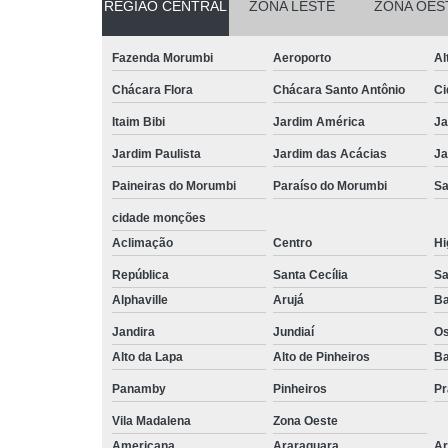
REGIÃO CENTRAL
ZONA LESTE
ZONA OES
Fazenda Morumbi
Aeroporto
Al
Chácara Flora
Chácara Santo Antônio
Ci
Itaim Bibi
Jardim América
Ja
Jardim Paulista
Jardim das Acácias
Ja
Paineiras do Morumbi
Paraíso do Morumbi
Sa
cidade monções
Aclimação
Centro
Hi
República
Santa Cecília
Sa
Alphaville
Arujá
Ba
Jandira
Jundiaí
O
Alto da Lapa
Alto de Pinheiros
Ba
Panamby
Pinheiros
Pr
Vila Madalena
Zona Oeste
Americana
Araraquara
Ar