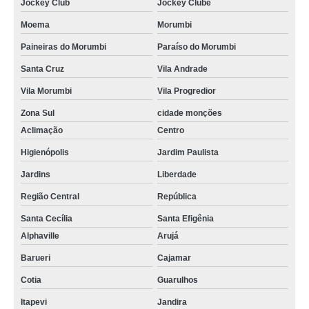
Jockey Club
Jockey Clube
Moema
Morumbi
Paineiras do Morumbi
Paraíso do Morumbi
Santa Cruz
Vila Andrade
Vila Morumbi
Vila Progredior
Zona Sul
cidade monções
Aclimação
Centro
Higienópolis
Jardim Paulista
Jardins
Liberdade
Região Central
República
Santa Cecília
Santa Efigênia
Alphaville
Arujá
Barueri
Cajamar
Cotia
Guarulhos
Itapevi
Jandira