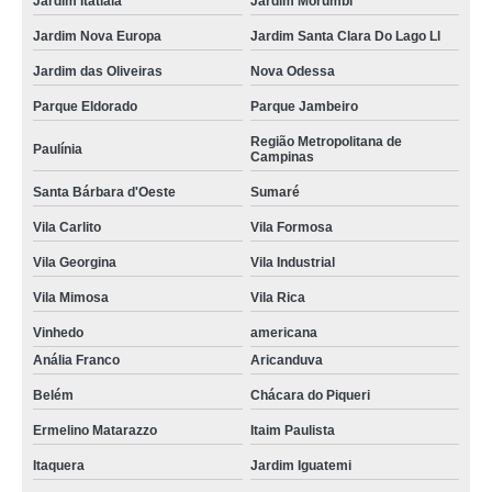
Jardim Itatiaia
Jardim Morumbi
Jardim Nova Europa
Jardim Santa Clara Do Lago Ll
Jardim das Oliveiras
Nova Odessa
Parque Eldorado
Parque Jambeiro
Região Metropolitana de
Paulínia
Campinas
Santa Bárbara d'Oeste
Sumaré
Vila Carlito
Vila Formosa
Vila Georgina
Vila Industrial
Vila Mimosa
Vila Rica
Vinhedo
americana
Anália Franco
Aricanduva
Belém
Chácara do Piqueri
Ermelino Matarazzo
Itaim Paulista
Itaquera
Jardim Iguatemi