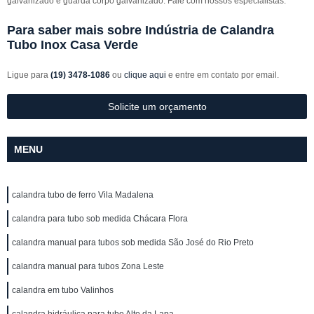
galvanizado e guarda corpo galvanizado. Fale com nossos especialistas.
Para saber mais sobre Indústria de Calandra
Tubo Inox Casa Verde
Ligue para
(19) 3478-1086
ou
clique aqui
e entre em contato por email.
Solicite um orçamento
MENU
calandra tubo de ferro Vila Madalena
calandra para tubo sob medida Chácara Flora
calandra manual para tubos sob medida São José do Rio Preto
calandra manual para tubos Zona Leste
calandra em tubo Valinhos