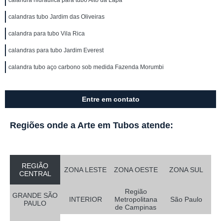
calandra hidráulica para tubo Alto da Lapa
calandras tubo Jardim das Oliveiras
calandra para tubo Vila Rica
calandras para tubo Jardim Everest
calandra tubo aço carbono sob medida Fazenda Morumbi
Entre em contato
Regiões onde a Arte em Tubos atende:
REGIÃO
ZONA LESTE
ZONA OESTE
ZONA SUL
CENTRAL
Região
GRANDE SÃO
INTERIOR
Metropolitana
São Paulo
PAULO
de Campinas