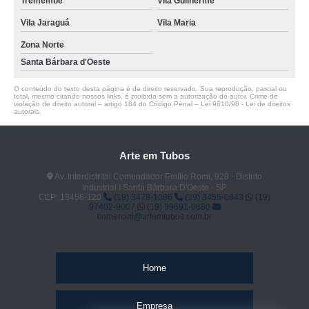
Tremembé
Vila Guilherme
Vila Jaraguá
Vila Maria
Zona Norte
Santa Bárbara d'Oeste
O conteúdo do texto desta página é de direito reservado. Sua reprodução, parcial ou
total, mesmo citando nossos links, é proibida sem a autorização do autor. Crime de
violação de direito autoral – artigo 184 do Código Penal –
Lei 9610/98 - Lei de direitos
autorais
.
Arte em Tubos
Av. Interdistrital Comendador Emílio Romi, 928 - Distrito
Industrial I Santa Bárbara D'Oeste - SP
CEP: 13456-120
(19) 3478-1086
(19) 3455-0843
(19)
97402-9007
(19) 99691-0680
comercial@artemtubos.com.br
Home
Empresa