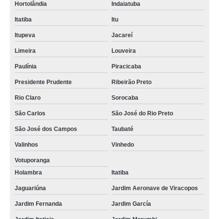
Hortolândia
Indaiatuba
Itatiba
Itu
Itupeva
Jacareí
Limeira
Louveira
Paulínia
Piracicaba
Presidente Prudente
Ribeirão Preto
Rio Claro
Sorocaba
São Carlos
São José do Rio Preto
São José dos Campos
Taubaté
Valinhos
Vinhedo
Votuporanga
Holambra
Itatiba
Jaguariúna
Jardim Aeronave de Viracopos
Jardim Fernanda
Jardim García