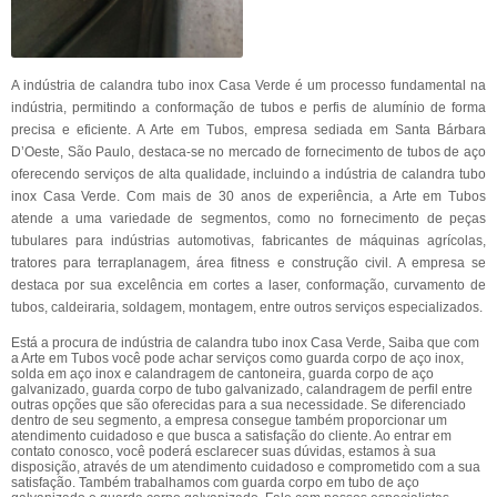
A indústria de calandra tubo inox Casa Verde é um processo fundamental na
indústria, permitindo a conformação de tubos e perfis de alumínio de forma
precisa e eficiente. A Arte em Tubos, empresa sediada em Santa Bárbara
D’Oeste, São Paulo, destaca-se no mercado de fornecimento de tubos de aço
oferecendo serviços de alta qualidade, incluindo a indústria de calandra tubo
inox Casa Verde. Com mais de 30 anos de experiência, a Arte em Tubos
atende a uma variedade de segmentos, como no fornecimento de peças
tubulares para indústrias automotivas, fabricantes de máquinas agrícolas,
tratores para terraplanagem, área fitness e construção civil. A empresa se
destaca por sua excelência em cortes a laser, conformação, curvamento de
tubos, caldeiraria, soldagem, montagem, entre outros serviços especializados.
Está a procura de indústria de calandra tubo inox Casa Verde, Saiba que com
a Arte em Tubos você pode achar serviços como guarda corpo de aço inox,
solda em aço inox e calandragem de cantoneira, guarda corpo de aço
galvanizado, guarda corpo de tubo galvanizado, calandragem de perfil entre
outras opções que são oferecidas para a sua necessidade. Se diferenciado
dentro de seu segmento, a empresa consegue também proporcionar um
atendimento cuidadoso e que busca a satisfação do cliente. Ao entrar em
contato conosco, você poderá esclarecer suas dúvidas, estamos à sua
disposição, através de um atendimento cuidadoso e comprometido com a sua
satisfação. Também trabalhamos com guarda corpo em tubo de aço