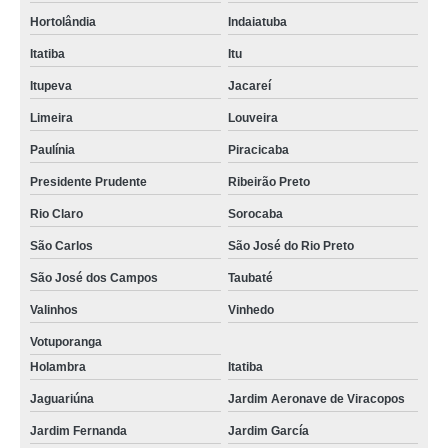
Hortolândia
Indaiatuba
Itatiba
Itu
Itupeva
Jacareí
Limeira
Louveira
Paulínia
Piracicaba
Presidente Prudente
Ribeirão Preto
Rio Claro
Sorocaba
São Carlos
São José do Rio Preto
São José dos Campos
Taubaté
Valinhos
Vinhedo
Votuporanga
Holambra
Itatiba
Jaguariúna
Jardim Aeronave de Viracopos
Jardim Fernanda
Jardim García