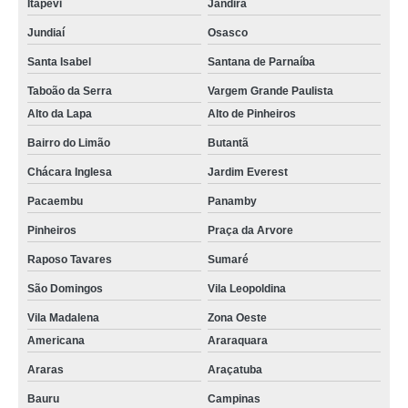
Itapevi
Jandira
Jundiaí
Osasco
Santa Isabel
Santana de Parnaíba
Taboão da Serra
Vargem Grande Paulista
Alto da Lapa
Alto de Pinheiros
Bairro do Limão
Butantã
Chácara Inglesa
Jardim Everest
Pacaembu
Panamby
Pinheiros
Praça da Arvore
Raposo Tavares
Sumaré
São Domingos
Vila Leopoldina
Vila Madalena
Zona Oeste
Americana
Araraquara
Araras
Araçatuba
Bauru
Campinas