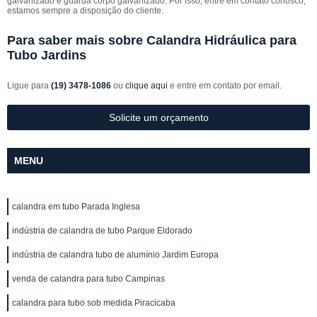
galvanizado e guarda corpo galvanizado. Por isso, entre em contato conosco,
estamos sempre a disposição do cliente.
Para saber mais sobre Calandra Hidráulica para
Tubo Jardins
Ligue para
(19) 3478-1086
ou
clique aqui
e entre em contato por email.
Solicite um orçamento
MENU
calandra em tubo Parada Inglesa
indústria de calandra de tubo Parque Eldorado
indústria de calandra tubo de alumínio Jardim Europa
venda de calandra para tubo Campinas
calandra para tubo sob medida Piracicaba