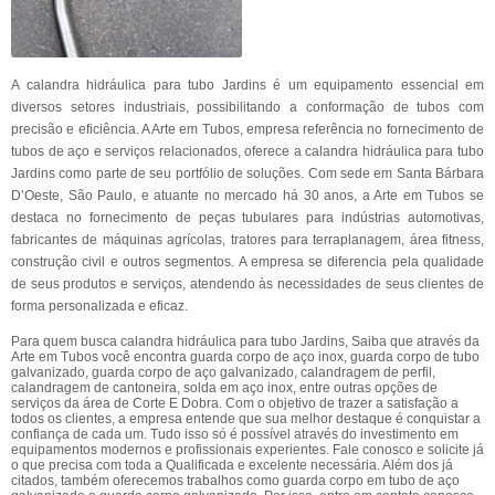
A calandra hidráulica para tubo Jardins é um equipamento essencial em
diversos setores industriais, possibilitando a conformação de tubos com
precisão e eficiência. A Arte em Tubos, empresa referência no fornecimento de
tubos de aço e serviços relacionados, oferece a calandra hidráulica para tubo
Jardins como parte de seu portfólio de soluções. Com sede em Santa Bárbara
D’Oeste, São Paulo, e atuante no mercado há 30 anos, a Arte em Tubos se
destaca no fornecimento de peças tubulares para indústrias automotivas,
fabricantes de máquinas agrícolas, tratores para terraplanagem, área fitness,
construção civil e outros segmentos. A empresa se diferencia pela qualidade
de seus produtos e serviços, atendendo às necessidades de seus clientes de
forma personalizada e eficaz.
Para quem busca calandra hidráulica para tubo Jardins, Saiba que através da
Arte em Tubos você encontra guarda corpo de aço inox, guarda corpo de tubo
galvanizado, guarda corpo de aço galvanizado, calandragem de perfil,
calandragem de cantoneira, solda em aço inox, entre outras opções de
serviços da área de Corte E Dobra. Com o objetivo de trazer a satisfação a
todos os clientes, a empresa entende que sua melhor destaque é conquistar a
confiança de cada um. Tudo isso só é possível através do investimento em
equipamentos modernos e profissionais experientes. Fale conosco e solicite já
o que precisa com toda a Qualificada e excelente necessária. Além dos já
citados, também oferecemos trabalhos como guarda corpo em tubo de aço