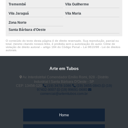
Tremembé
Vila Guilherme
Vila Jaraguá
Vila Maria
Zona Norte
Santa Bárbara d'Oeste
O conteúdo do texto desta página é de direito reservado. Sua reprodução, parcial ou
total, mesmo citando nossos links, é proibida sem a autorização do autor. Crime de
violação de direito autoral – artigo 184 do Código Penal –
Lei 9610/98 - Lei de direitos
autorais
.
Arte em Tubos
Av. Interdistrital Comendador Emílio Romi, 928 - Distrito
Industrial I Santa Bárbara D'Oeste - SP
CEP: 13456-120
(19) 3478-1086
(19) 3455-0843
(19)
97402-9007
(19) 99691-0680
comercial@artemtubos.com.br
Home