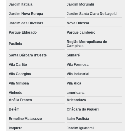
Jardim Itatiaia
Jardim Morumbi
Jardim Nova Europa
Jardim Santa Clara Do Lago Ll
Jardim das Oliveiras
Nova Odessa
Parque Eldorado
Parque Jambeiro
Região Metropolitana de
Paulínia
Campinas
Santa Bárbara d'Oeste
Sumaré
Vila Carlito
Vila Formosa
Vila Georgina
Vila Industrial
Vila Mimosa
Vila Rica
Vinhedo
americana
Anália Franco
Aricanduva
Belém
Chácara do Piqueri
Ermelino Matarazzo
Itaim Paulista
Itaquera
Jardim Iguatemi