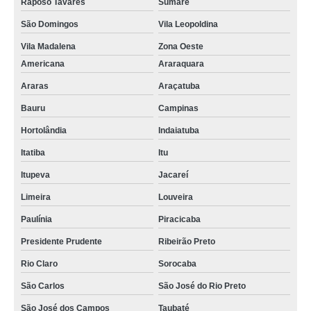
Raposo Tavares
Sumaré
São Domingos
Vila Leopoldina
Vila Madalena
Zona Oeste
Americana
Araraquara
Araras
Araçatuba
Bauru
Campinas
Hortolândia
Indaiatuba
Itatiba
Itu
Itupeva
Jacareí
Limeira
Louveira
Paulínia
Piracicaba
Presidente Prudente
Ribeirão Preto
Rio Claro
Sorocaba
São Carlos
São José do Rio Preto
São José dos Campos
Taubaté