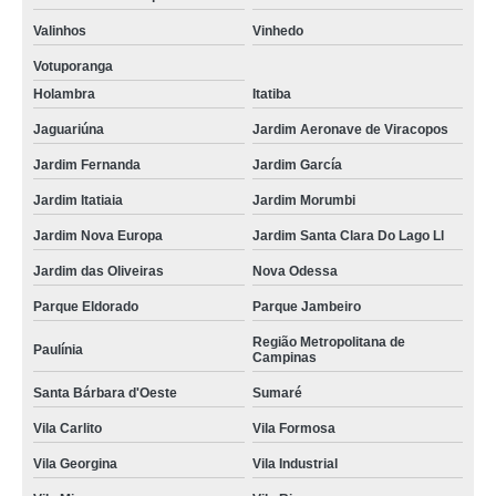
Valinhos
Vinhedo
Votuporanga
Holambra
Itatiba
Jaguariúna
Jardim Aeronave de Viracopos
Jardim Fernanda
Jardim García
Jardim Itatiaia
Jardim Morumbi
Jardim Nova Europa
Jardim Santa Clara Do Lago Ll
Jardim das Oliveiras
Nova Odessa
Parque Eldorado
Parque Jambeiro
Região Metropolitana de
Paulínia
Campinas
Santa Bárbara d'Oeste
Sumaré
Vila Carlito
Vila Formosa
Vila Georgina
Vila Industrial