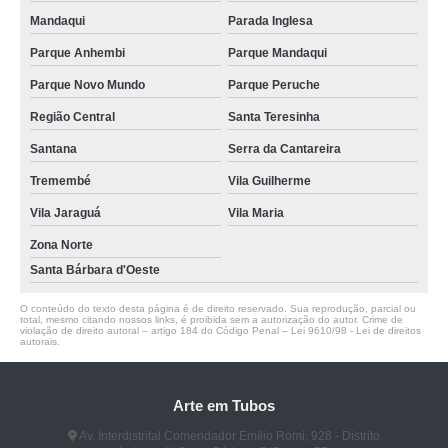
Mandaqui
Parada Inglesa
Parque Anhembi
Parque Mandaqui
Parque Novo Mundo
Parque Peruche
Região Central
Santa Teresinha
Santana
Serra da Cantareira
Tremembé
Vila Guilherme
Vila Jaraguá
Vila Maria
Zona Norte
Santa Bárbara d'Oeste
O conteúdo do texto desta página é de direito reservado. Sua reprodução, parcial ou
total, mesmo citando nossos links, é proibida sem a autorização do autor. Crime de
violação de direito autoral – artigo 184 do Código Penal –
Lei 9610/98 - Lei de direitos
autorais
.
Arte em Tubos
Av. Interdistrital Comendador Emílio Romi, 928 - Distrito