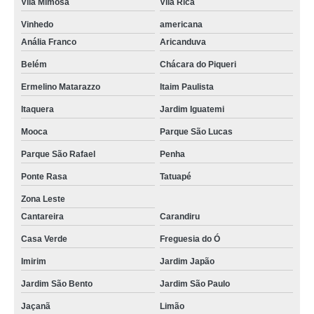
Vila Mimosa
Vila Rica
Vinhedo
americana
Anália Franco
Aricanduva
Belém
Chácara do Piqueri
Ermelino Matarazzo
Itaim Paulista
Itaquera
Jardim Iguatemi
Mooca
Parque São Lucas
Parque São Rafael
Penha
Ponte Rasa
Tatuapé
Zona Leste
Cantareira
Carandiru
Casa Verde
Freguesia do Ó
Imirim
Jardim Japão
Jardim São Bento
Jardim São Paulo
Jaçanã
Limão