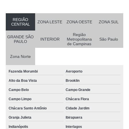
REGIÃO
ZONA LESTE
ZONA OESTE
ZONA SUL
CENTRAL
Região
GRANDE SÃO
INTERIOR
Metropolitana
São Paulo
PAULO
de Campinas
Zona Norte
Fazenda Morumbi
Aeroporto
Alto da Boa Vista
Brooklin
Campo Belo
Campo Grande
Campo Limpo
Chácara Flora
Chácara Santo Antônio
Cidade Jardim
Granja Julieta
Ibirapuera
Indianópolis
Interlagos