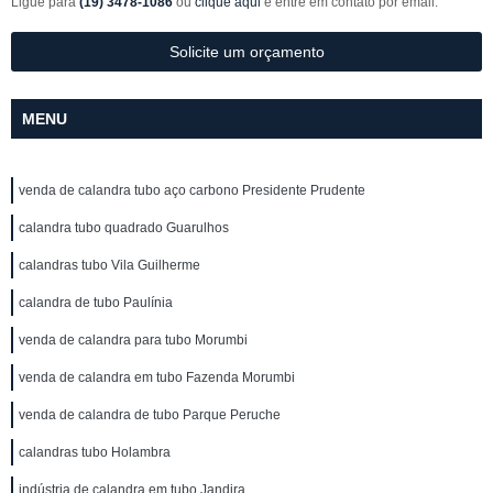
Ligue para
(19) 3478-1086
ou
clique aqui
e entre em contato por email.
Solicite um orçamento
MENU
venda de calandra tubo aço carbono Presidente Prudente
calandra tubo quadrado Guarulhos
calandras tubo Vila Guilherme
calandra de tubo Paulínia
venda de calandra para tubo Morumbi
venda de calandra em tubo Fazenda Morumbi
venda de calandra de tubo Parque Peruche
calandras tubo Holambra
indústria de calandra em tubo Jandira