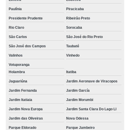
Paulínia
Piracicaba
Presidente Prudente
Ribeirão Preto
Rio Claro
Sorocaba
São Carlos
São José do Rio Preto
São José dos Campos
Taubaté
Valinhos
Vinhedo
Votuporanga
Holambra
Itatiba
Jaguariúna
Jardim Aeronave de Viracopos
Jardim Fernanda
Jardim García
Jardim Itatiaia
Jardim Morumbi
Jardim Nova Europa
Jardim Santa Clara Do Lago Ll
Jardim das Oliveiras
Nova Odessa
Parque Eldorado
Parque Jambeiro