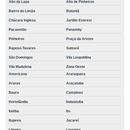
Alto da Lapa
Alto de Pinheiros
Bairro do Limão
Butantã
Chácara Inglesa
Jardim Everest
Pacaembu
Panamby
Pinheiros
Praça da Arvore
Raposo Tavares
Sumaré
São Domingos
Vila Leopoldina
Vila Madalena
Zona Oeste
Americana
Araraquara
Araras
Araçatuba
Bauru
Campinas
Hortolândia
Indaiatuba
Itatiba
Itu
Itupeva
Jacareí
Limeira
Louveira