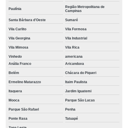
Região Metropolitana de
Paulínia
Campinas
Santa Bárbara d'Oeste
Sumaré
Vila Carlito
Vila Formosa
Vila Georgina
Vila Industrial
Vila Mimosa
Vila Rica
Vinhedo
americana
Anália Franco
Aricanduva
Belém
Chácara do Piqueri
Ermelino Matarazzo
Itaim Paulista
Itaquera
Jardim Iguatemi
Mooca
Parque São Lucas
Parque São Rafael
Penha
Ponte Rasa
Tatuapé
Zona Leste