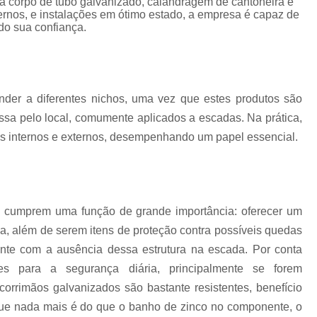
a corpo de tubo galvanizado, calandragem de cantoneira e
Corrimão Escada Interna Ferro
C
nos, e instalações em ótimo estado, a empresa é capaz de
do sua confiança.
Corrimão Ferro de Escada
Corri
s
Corrimão Ferro para Escada
Corrimão Ferro Quadrado
ender a diferentes nichos, uma vez que estes produtos são
Corrimão com Ferro Tipo Galva
ssa pelo local, comumente aplicados a escadas. Na prática,
Corrimão de Escada de Ferro Ga
s internos e externos, desempenhando um papel essencial.
Corrimão de Galvanizad
Corrimão em Ferro Galvan
o
Corrimão Galvanizado
e cumprem uma função de grande importância: oferecer um
Corrimão Galvanizado Ferro
da, além de serem itens de proteção contra possíveis quedas
Corrimão de Inox para
ente com a ausência dessa estrutura na escada. Por conta
tes para a segurança diária, principalmente se forem
Corrimão Escada Interna
orrimãos galvanizados são bastante resistentes, benefício
Corrimão Inox de Escada
Corri
ue nada mais é do que o banho de zinco no componente, o