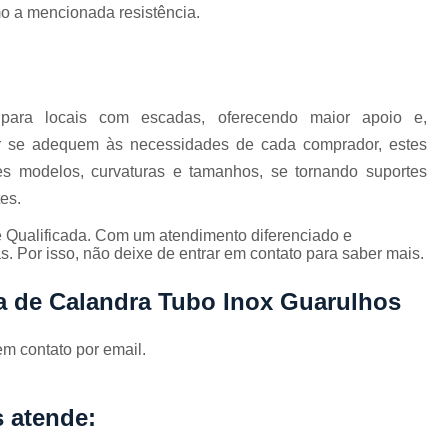
Corrimão Inox para Escada
mo a mencionada resistência.
Corrimão Inox Quadrado
Corte a Laser Chapa Aço In
Corte a Laser em Chapa
Cor
 para locais com escadas, oferecendo maior apoio e,
Corte a Laser Oxigênio
r se adequem às necessidades de cada comprador, estes
s modelos, curvaturas e tamanhos, se tornando suportes
Corte e Dobra de Chapa a Laser
es.
Solda a Laser
 Qualificada. Com um atendimento diferenciado e
Corte a Laser em Chapa de Aço
. Por isso, não deixe de entrar em contato para saber mais.
Corte Chapa a Laser
C
ia de Calandra Tubo Inox Guarulhos
Corte de Chapa a Laser
Corte d
Corte de Chapa Inox a Laser
Cor
em contato por email.
Curvamento de Tubo
Curvamento de Tubos a 
 atende:
Curvamento de Tubos de Aç