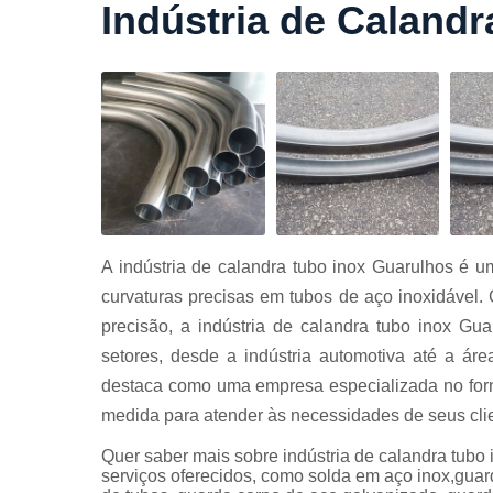
Indústria de Caland
Cortes a
laser
Cortes de
chapa
Curvament
de tubo
Dobra de
chapas
Dobras de
A indústria de calandra tubo inox Guarulhos é u
tubo
curvaturas precisas em tubos de aço inoxidável.
Empresas d
precisão, a indústria de calandra tubo inox Gu
corte
setores, desde a indústria automotiva até a áre
Guarda
destaca como uma empresa especializada no forn
corpos
carbono
medida para atender às necessidades de seus cli
Guarda
Quer saber mais sobre indústria de calandra tubo
corpos ferro
serviços oferecidos, como solda em aço inox,guar