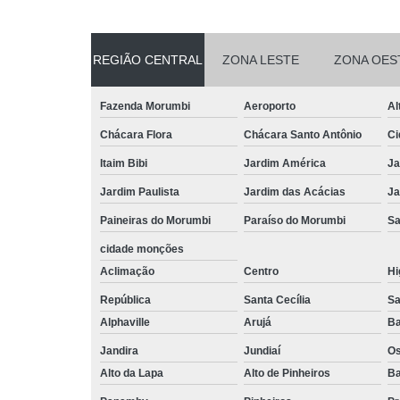
REGIÃO CENTRAL
ZONA LESTE
ZONA OES
Fazenda Morumbi
Aeroporto
Al
Chácara Flora
Chácara Santo Antônio
Ci
Itaim Bibi
Jardim América
Ja
Jardim Paulista
Jardim das Acácias
Ja
Paineiras do Morumbi
Paraíso do Morumbi
Sa
cidade monções
Aclimação
Centro
Hi
República
Santa Cecília
Sa
Alphaville
Arujá
Ba
Jandira
Jundiaí
O
Alto da Lapa
Alto de Pinheiros
Ba