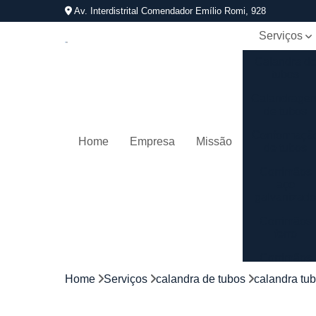
Av. Interdistrital Comendador Emílio Romi, 928
Serviços
Calandra d
tubos
Calandrage
de tubos
Conformaçã
Home
Empresa
Missão
de tubos
Corrimãos
aço
galvanizad
Corrimãos
ferro
Corrimãos
galvanizado
Home
Serviços
calandra de tubos
calandra tub
Corrimãos
inox