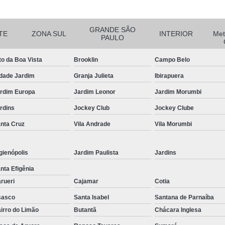
Curvamento de Tubos Do
GRANDE SÃO
Curvamento de Tubos Industria
TE
ZONA SUL
INTERIOR
Met
PAULO
Corte e Dobra Chapa
Corte e 
to da Boa Vista
Brooklin
Campo Belo
Dobra Chapa de Alumínio
dade Jardim
Granja Julieta
Ibirapuera
Dobra de Chapa de Al
rdim Europa
Jardim Leonor
Jardim Morumbi
Dobra de Chapa de Ferro
Dobr
rdins
Jockey Club
Jockey Clube
Dobradeira de Chapa
Dobra de 
nta Cruz
Vila Andrade
Vila Morumbi
Dobra de Tubo Redondo
Dobra Tubo com Maçarico
Dobra
gienópolis
Jardim Paulista
Jardins
Dobra Tubo Quadrado
Dobra
nta Efigênia
rueri
Cajamar
Cotia
Empresa Corte a Laser
Em
sasco
Santa Isabel
Santana de Parnaíba
Empresa de Corte a Laser
irro do Limão
Butantã
Chácara Inglesa
Empresa de Corte a Laser Chapa Ga