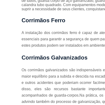
de tubos, guarda corpo de aço galvanizado, guard
Guarda
calandra tubo quadrado. Com equipamentos moder
corpos
suprir a necessidade de seus clientes, conquistan
galvanizado
Guarda
Corrimãos Ferro
corpos inox
Serviços de
A instalação dos corrimãos ferro é capaz de at
dobra
essenciais para garantir a segurança de quem pa
Soldas em
estes produtos podem ser instalados em ambiente
aço
Soldas em
Corrimãos Galvanizados
aço carbon
Os corrimãos galvanizados são indispensáveis 
maior equilíbrio para a subida e descida na esca
e outros acidentes que poderiam ocorrer facilm
disso, eles são recursos bastante importan
acompanhados de guarda-corpos.Na prática, os c
advindo também do processo de galvanização, q