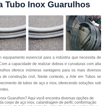
ra Tubo Inox Guarulhos
Conformação com Tubo Tipo 
Conformação de Tubo sem Cost
Conformação em T
Conformação para Tub
o
Conformação Tubo de Metal
Tub
Corrimão Aço Tipo Galvani
Corrimão de A
m equipamento essencial para a indústria que necessita de
Corrimão de Aço Galvanizado e
 Com a capacidade de realizar dobras e curvaturas com alta
e
Corrimão em Aç
arulhos oferece inúmeras vantagens para os mais diversos
Corrimão em Tubo de Aço Ga
a de construção civil. Neste contexto, a Arte em Tubos se
ecimento de tubos de aço e inox, oferecendo soluções sob
Corrimão Galvanizado com
entes.
Corrimão Galvaniza
 inox Guarulhos? Aqui você encontra diversas opções de
Corrimão de Ferro pa
da corpo de aço inox, calandragem de perfil, conformação