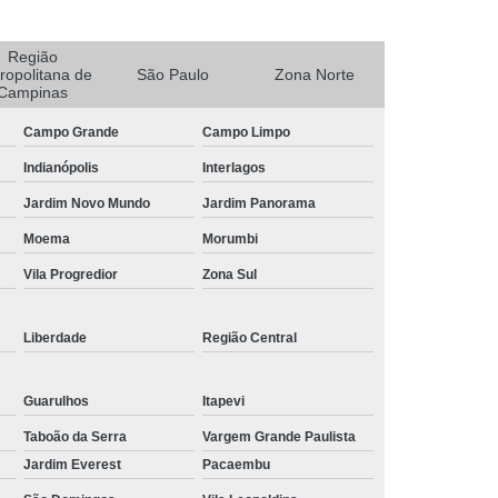
bra
Curvamento de Tubos em Aço
Região
l
Curvamento de Tubos para Industria
ropolitana de
São Paulo
Zona Norte
Campinas
Dobra Chapa Inox
Corte e Dobra de Chapa
Campo Grande
Campo Limpo
Dobra Chapa de Aço
Dobra de Chapa
Indianópolis
Interlagos
umínio
Dobra de Chapa de Aço
Jardim Novo Mundo
Jardim Panorama
a de Chapa Inox
Dobra em Chapa de Aço
Moema
Morumbi
Tubo por Indução
Dobra de Tubo Quadrado
Vila Progredior
Zona Sul
Dobra em Tubo
Dobra Tubo Alumínio
 Tubo de Alumínio
Dobra Tubo Galvanizado
Liberdade
Região Central
 Tubo Redondo
Dobra Tubos com Prensa
Guarulhos
Itapevi
presa Corte Laser
Empresa de Corte
Taboão da Serra
Vargem Grande Paulista
Empresa de Corte a Laser Chapa Aço Inox
Jardim Everest
Pacaembu
lvanizada
Empresa de Corte a Laser e Dobra