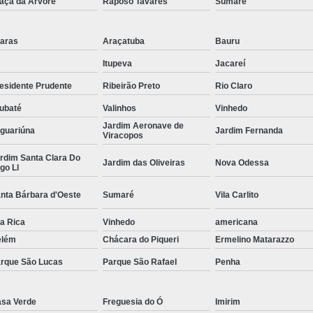
aça da Arvore
Raposo Tavares
Sumaré
Empresa de Corte a Laser 
Empresa de Corte e Dobra
aras
Araçatuba
Bauru
Empresa de Corte e Dobra de 
Itupeva
Jacareí
esidente Prudente
Ribeirão Preto
Rio Claro
Guarda Corpo com Aço Car
ubaté
Valinhos
Vinhedo
Guarda Corpo de Tubo Car
Jardim Aeronave de
guariúna
Jardim Fernanda
Guarda Corpo em Aço Tipo Carbo
Viracopos
rdim Santa Clara Do
Guarda Corpo Tipo Aço Carbono
Jardim das Oliveiras
Nova Odessa
go Ll
Guarda Corpo Tubo Carbono
nta Bárbara d'Oeste
Sumaré
Vila Carlito
Guarda Corpo Aço Carb
la Rica
Vinhedo
americana
Guarda Corpo de Ferr
elém
Chácara do Piqueri
Ermelino Matarazzo
Guarda Corpo em Aço Ti
rque São Lucas
Parque São Rafael
Penha
Guarda Corpo em Tubo de Ferro
G
Guarda Corpo Tipo Tubo de
sa Verde
Freguesia do Ó
Imirim