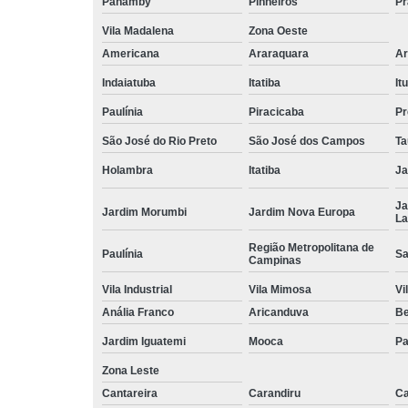
Panamby
Pinheiros
Pr
Vila Madalena
Zona Oeste
Americana
Araraquara
Ar
Indaiatuba
Itatiba
Itu
Paulínia
Piracicaba
Pr
São José do Rio Preto
São José dos Campos
Ta
Holambra
Itatiba
Ja
Ja
Jardim Morumbi
Jardim Nova Europa
La
Região Metropolitana de
Paulínia
Sa
Campinas
Vila Industrial
Vila Mimosa
Vi
Anália Franco
Aricanduva
B
Jardim Iguatemi
Mooca
Pa
Zona Leste
Cantareira
Carandiru
Ca