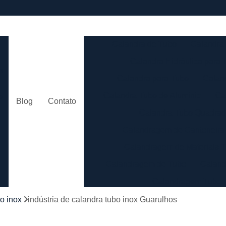
e
Calandra de Tubo
Calandra 
Calandra Hidráulica para 
m
Calandra para Tubo
Calan
Calandra Tubo de Alumínio
Ca
o
Blog
Contato
Calandra Tubo Quadra
Calandragem de Cantoneira
o
Calandragem de Materiais T
Calandragem de Tubo
Caland
Calandragem Tubo
s
Calandragem Tubo em A
o inox
indústria de calandra tubo inox Guarulhos
Conformação com Tubo