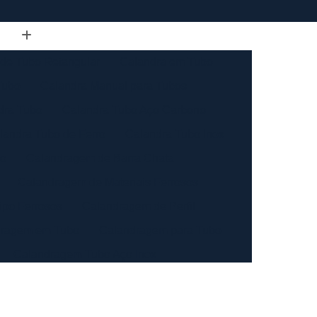
de Tubo Retangular
Calandra em Tubo
Tubo
Calandra Manual para Tubos
dra Tubo
Calandra Tubo Aço Carbono
landra Tubo de Ferro
Calandra Tubo Inox
do
Calandragem de Barra Chata
Calandragem de Materiais Ferrosos
ipo Ferrosos
Calandragem de Perfil
ragem em Tubo
Calandragem para Tubo
Calandragem Tubo Aço Inox
ço Inox
Calandragem Tubo Inox
Conformação com Tubo de Metal