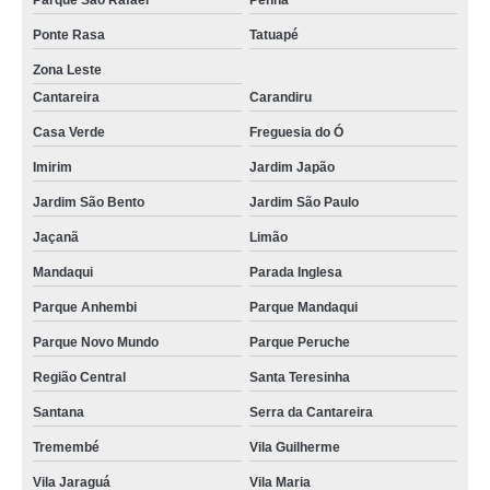
Parque São Rafael
Penha
Ponte Rasa
Tatuapé
Zona Leste
Cantareira
Carandiru
Casa Verde
Freguesia do Ó
Imirim
Jardim Japão
Jardim São Bento
Jardim São Paulo
Jaçanã
Limão
Mandaqui
Parada Inglesa
Parque Anhembi
Parque Mandaqui
Parque Novo Mundo
Parque Peruche
Região Central
Santa Teresinha
Santana
Serra da Cantareira
Tremembé
Vila Guilherme
Vila Jaraguá
Vila Maria