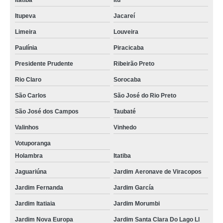
Itatiba
Itu
Itupeva
Jacareí
Limeira
Louveira
Paulínia
Piracicaba
Presidente Prudente
Ribeirão Preto
Rio Claro
Sorocaba
São Carlos
São José do Rio Preto
São José dos Campos
Taubaté
Valinhos
Vinhedo
Votuporanga
Holambra
Itatiba
Jaguariúna
Jardim Aeronave de Viracopos
Jardim Fernanda
Jardim García
Jardim Itatiaia
Jardim Morumbi
Jardim Nova Europa
Jardim Santa Clara Do Lago Ll