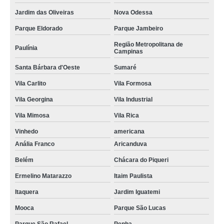
Jardim das Oliveiras
Nova Odessa
Parque Eldorado
Parque Jambeiro
Região Metropolitana de
Paulínia
Campinas
Santa Bárbara d'Oeste
Sumaré
Vila Carlito
Vila Formosa
Vila Georgina
Vila Industrial
Vila Mimosa
Vila Rica
Vinhedo
americana
Anália Franco
Aricanduva
Belém
Chácara do Piqueri
Ermelino Matarazzo
Itaim Paulista
Itaquera
Jardim Iguatemi
Mooca
Parque São Lucas