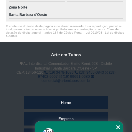
Zona Norte
Santa Bárbara d'Oeste
O conteúdo do texto desta página é de direito reservado. Sua reprodução, parcial ou
total, mesmo citando nossos links, é proibida sem a autorização do autor. Crime de
violação de direito autoral – artigo 184 do Código Penal –
Lei 9610/98 - Lei de direitos
autorais
.
Arte em Tubos
Av. Interdistrital Comendador Emílio Romi, 928 - Distrito
Industrial I Santa Bárbara D'Oeste - SP
CEP: 13456-120
(19) 3478-1086
(19) 3455-0843
(19)
97402-9007
(19) 99691-0680
comercial@artemtubos.com.br
Home
Empresa