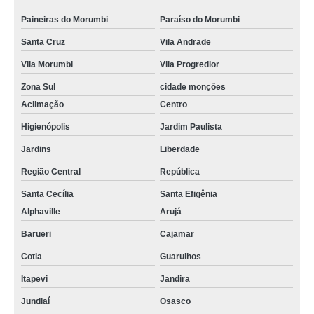
Paineiras do Morumbi
Paraíso do Morumbi
Santa Cruz
Vila Andrade
Vila Morumbi
Vila Progredior
Zona Sul
cidade monções
Aclimação
Centro
Higienópolis
Jardim Paulista
Jardins
Liberdade
Região Central
República
Santa Cecília
Santa Efigênia
Alphaville
Arujá
Barueri
Cajamar
Cotia
Guarulhos
Itapevi
Jandira
Jundiaí
Osasco