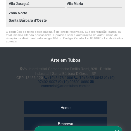
Vila Jaraguá
Vila Maria
Zona Norte
Santa Bárbara d'Oeste
O conteúdo do texto desta página é de direito reservado. Sua reprodução, parcial ou
total, mesmo citando nossos links, é proibida sem a autorização do autor. Crime de
violação de direito autoral – artigo 184 do Código Penal –
Lei 9610/98 - Lei de direitos
autorais
.
Arte em Tubos
Av. Interdistrital Comendador Emílio Romi, 928 - Distrito
Industrial I Santa Bárbara D'Oeste - SP
CEP: 13456-120
(19) 3478-1086
(19) 3455-0843
(19)
97402-9007
(19) 99691-0680
comercial@artemtubos.com.br
Home
Empresa