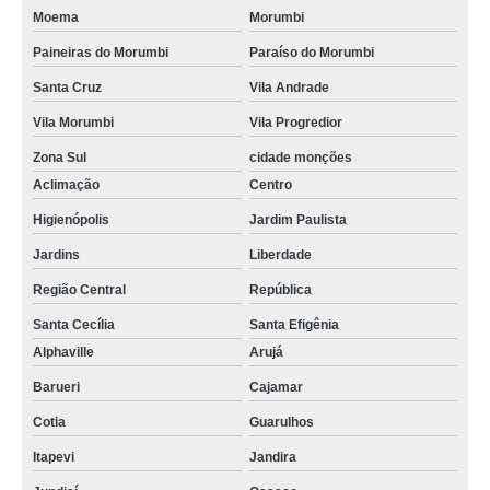
Moema
Morumbi
Paineiras do Morumbi
Paraíso do Morumbi
Santa Cruz
Vila Andrade
Vila Morumbi
Vila Progredior
Zona Sul
cidade monções
Aclimação
Centro
Higienópolis
Jardim Paulista
Jardins
Liberdade
Região Central
República
Santa Cecília
Santa Efigênia
Alphaville
Arujá
Barueri
Cajamar
Cotia
Guarulhos
Itapevi
Jandira