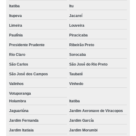
Itatiba
Itu
Itupeva
Jacareí
Limeira
Louveira
Paulínia
Piracicaba
Presidente Prudente
Ribeirão Preto
Rio Claro
Sorocaba
São Carlos
São José do Rio Preto
São José dos Campos
Taubaté
Valinhos
Vinhedo
Votuporanga
Holambra
Itatiba
Jaguariúna
Jardim Aeronave de Viracopos
Jardim Fernanda
Jardim García
Jardim Itatiaia
Jardim Morumbi