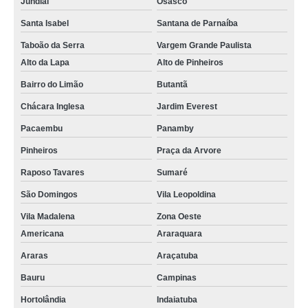
Jundiaí
Osasco
Santa Isabel
Santana de Parnaíba
Taboão da Serra
Vargem Grande Paulista
Alto da Lapa
Alto de Pinheiros
Bairro do Limão
Butantã
Chácara Inglesa
Jardim Everest
Pacaembu
Panamby
Pinheiros
Praça da Arvore
Raposo Tavares
Sumaré
São Domingos
Vila Leopoldina
Vila Madalena
Zona Oeste
Americana
Araraquara
Araras
Araçatuba
Bauru
Campinas
Hortolândia
Indaiatuba