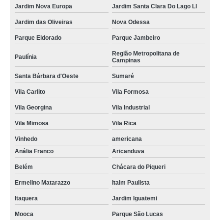
Jardim Nova Europa
Jardim Santa Clara Do Lago Ll
Jardim das Oliveiras
Nova Odessa
Parque Eldorado
Parque Jambeiro
Região Metropolitana de
Paulínia
Campinas
Santa Bárbara d'Oeste
Sumaré
Vila Carlito
Vila Formosa
Vila Georgina
Vila Industrial
Vila Mimosa
Vila Rica
Vinhedo
americana
Anália Franco
Aricanduva
Belém
Chácara do Piqueri
Ermelino Matarazzo
Itaim Paulista
Itaquera
Jardim Iguatemi
Mooca
Parque São Lucas