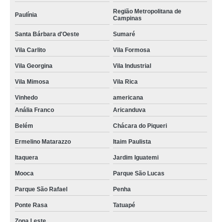
Região Metropolitana de
Paulínia
Campinas
Santa Bárbara d'Oeste
Sumaré
Vila Carlito
Vila Formosa
Vila Georgina
Vila Industrial
Vila Mimosa
Vila Rica
Vinhedo
americana
Anália Franco
Aricanduva
Belém
Chácara do Piqueri
Ermelino Matarazzo
Itaim Paulista
Itaquera
Jardim Iguatemi
Mooca
Parque São Lucas
Parque São Rafael
Penha
Ponte Rasa
Tatuapé
Zona Leste