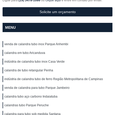
Ligue para
(19) 3478-1086
ou
clique aqui
e entre em contato por email.
Solicite um orçamento
MENU
venda de calandra tubo inox Parque Anhembi
calandra em tubo Aricanduva
indústria de calandra tubo inox Casa Verde
calandra de tubo retangular Penha
indústria de calandra tubo de ferro Região Metropolitana de Campinas
venda de calandra para tubo Parque Jambeiro
calandra tubo aço carbono Indaiatuba
calandras tubo Parque Peruche
calandra para tubo sob medida Santana