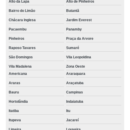
Alto da Lapa
Alto de Pinheiros
Bairro do Limão
Butantã
Chácara Inglesa
Jardim Everest
Pacaembu
Panamby
Pinheiros
Praça da Arvore
Raposo Tavares
Sumaré
São Domingos
Vila Leopoldina
Vila Madalena
Zona Oeste
Americana
Araraquara
Araras
Araçatuba
Bauru
Campinas
Hortolândia
Indaiatuba
Itatiba
Itu
Itupeva
Jacareí
Limeira
Louveira