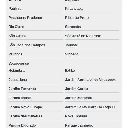
Paulínia
Piracicaba
Presidente Prudente
Ribeirão Preto
Rio Claro
Sorocaba
São Carlos
São José do Rio Preto
São José dos Campos
Taubaté
Valinhos
Vinhedo
Votuporanga
Holambra
Itatiba
Jaguariúna
Jardim Aeronave de Viracopos
Jardim Fernanda
Jardim García
Jardim Itatiaia
Jardim Morumbi
Jardim Nova Europa
Jardim Santa Clara Do Lago Ll
Jardim das Oliveiras
Nova Odessa
Parque Eldorado
Parque Jambeiro