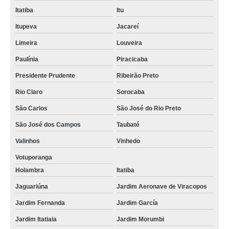
Itatiba
Itu
Itupeva
Jacareí
Limeira
Louveira
Paulínia
Piracicaba
Presidente Prudente
Ribeirão Preto
Rio Claro
Sorocaba
São Carlos
São José do Rio Preto
São José dos Campos
Taubaté
Valinhos
Vinhedo
Votuporanga
Holambra
Itatiba
Jaguariúna
Jardim Aeronave de Viracopos
Jardim Fernanda
Jardim García
Jardim Itatiaia
Jardim Morumbi