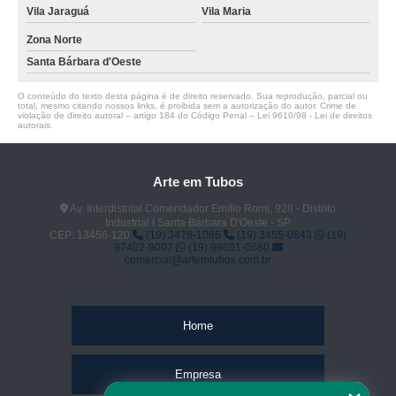
Vila Jaraguá
Vila Maria
Zona Norte
Santa Bárbara d'Oeste
O conteúdo do texto desta página é de direito reservado. Sua reprodução, parcial ou
total, mesmo citando nossos links, é proibida sem a autorização do autor. Crime de
violação de direito autoral – artigo 184 do Código Penal –
Lei 9610/98 - Lei de direitos
autorais
.
Arte em Tubos
Av. Interdistrital Comendador Emílio Romi, 928 - Distrito
Industrial I Santa Bárbara D'Oeste - SP
CEP: 13456-120
(19) 3478-1086
(19) 3455-0843
(19)
97402-9007
(19) 99691-0680
comercial@artemtubos.com.br
Home
Empresa