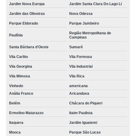
Jardim Nova Europa
Jardim Santa Clara Do Lago Ll
Jardim das Oliveiras
Nova Odessa
Parque Eldorado
Parque Jambeiro
Região Metropolitana de
Paulínia
Campinas
Santa Bárbara d'Oeste
Sumaré
Vila Carlito
Vila Formosa
Vila Georgina
Vila Industrial
Vila Mimosa
Vila Rica
Vinhedo
americana
Anália Franco
Aricanduva
Belém
Chácara do Piqueri
Ermelino Matarazzo
Itaim Paulista
Itaquera
Jardim Iguatemi
Mooca
Parque São Lucas