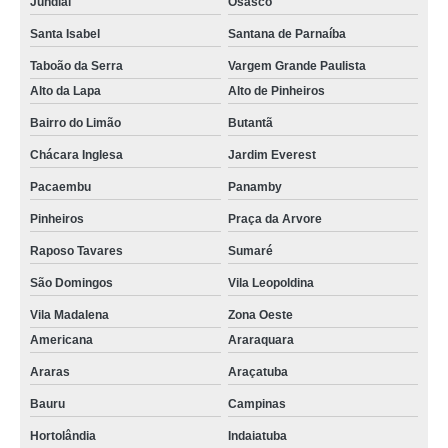
Jundiaí
Osasco
Santa Isabel
Santana de Parnaíba
Taboão da Serra
Vargem Grande Paulista
Alto da Lapa
Alto de Pinheiros
Bairro do Limão
Butantã
Chácara Inglesa
Jardim Everest
Pacaembu
Panamby
Pinheiros
Praça da Arvore
Raposo Tavares
Sumaré
São Domingos
Vila Leopoldina
Vila Madalena
Zona Oeste
Americana
Araraquara
Araras
Araçatuba
Bauru
Campinas
Hortolândia
Indaiatuba