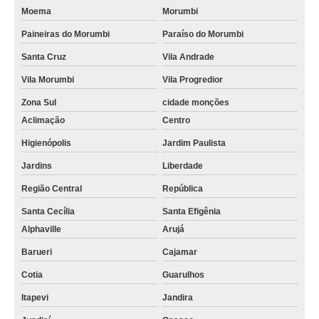
Moema
Morumbi
Paineiras do Morumbi
Paraíso do Morumbi
Santa Cruz
Vila Andrade
Vila Morumbi
Vila Progredior
Zona Sul
cidade monções
Aclimação
Centro
Higienópolis
Jardim Paulista
Jardins
Liberdade
Região Central
República
Santa Cecília
Santa Efigênia
Alphaville
Arujá
Barueri
Cajamar
Cotia
Guarulhos
Itapevi
Jandira