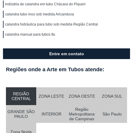
indústria de calandra em tubo Chácara do Piqueri
calandra tubo inox sob medida Aricanduva
calandra hidráulica para tubo sob medida Região Central
calandra manual para tubos Itu
Entre em contato
Regiões onde a Arte em Tubos atende:
REGIÃO
ZONA LESTE
ZONA OESTE
ZONA SUL
CENTRAL
Região
GRANDE SÃO
INTERIOR
Metropolitana
São Paulo
PAULO
de Campinas
Zona Norte