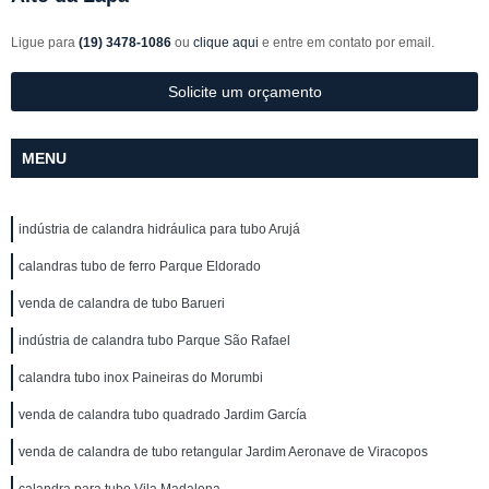
Ligue para
(19) 3478-1086
ou
clique aqui
e entre em contato por email.
Solicite um orçamento
MENU
indústria de calandra hidráulica para tubo Arujá
calandras tubo de ferro Parque Eldorado
venda de calandra de tubo Barueri
indústria de calandra tubo Parque São Rafael
calandra tubo inox Paineiras do Morumbi
venda de calandra tubo quadrado Jardim García
venda de calandra de tubo retangular Jardim Aeronave de Viracopos