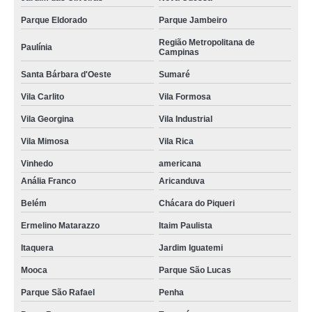
Parque Eldorado
Parque Jambeiro
Região Metropolitana de
Paulínia
Campinas
Santa Bárbara d'Oeste
Sumaré
Vila Carlito
Vila Formosa
Vila Georgina
Vila Industrial
Vila Mimosa
Vila Rica
Vinhedo
americana
Anália Franco
Aricanduva
Belém
Chácara do Piqueri
Ermelino Matarazzo
Itaim Paulista
Itaquera
Jardim Iguatemi
Mooca
Parque São Lucas
Parque São Rafael
Penha