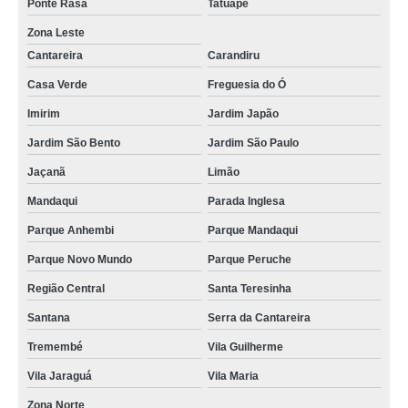
Ponte Rasa
Tatuapé
Zona Leste
Cantareira
Carandiru
Casa Verde
Freguesia do Ó
Imirim
Jardim Japão
Jardim São Bento
Jardim São Paulo
Jaçanã
Limão
Mandaqui
Parada Inglesa
Parque Anhembi
Parque Mandaqui
Parque Novo Mundo
Parque Peruche
Região Central
Santa Teresinha
Santana
Serra da Cantareira
Tremembé
Vila Guilherme
Vila Jaraguá
Vila Maria
Zona Norte