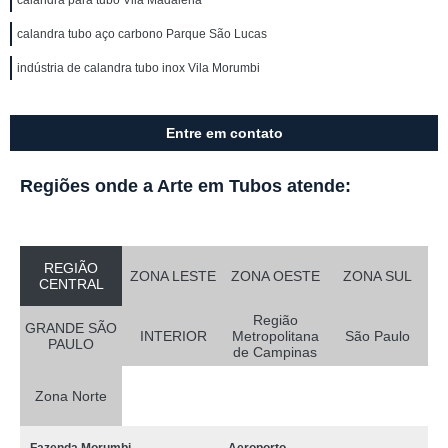
calandra para tubo Vila Madalena
calandra tubo aço carbono Parque São Lucas
indústria de calandra tubo inox Vila Morumbi
Entre em contato
Regiões onde a Arte em Tubos atende:
REGIÃO
ZONA LESTE
ZONA OESTE
ZONA SUL
CENTRAL
Região
GRANDE SÃO
INTERIOR
Metropolitana
São Paulo
PAULO
de Campinas
Zona Norte