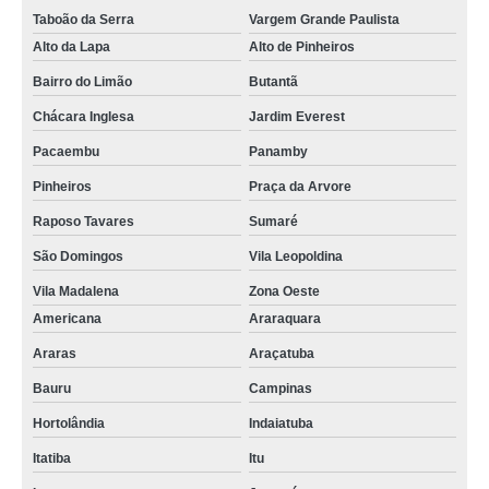
Taboão da Serra
Vargem Grande Paulista
Alto da Lapa
Alto de Pinheiros
Bairro do Limão
Butantã
Chácara Inglesa
Jardim Everest
Pacaembu
Panamby
Pinheiros
Praça da Arvore
Raposo Tavares
Sumaré
São Domingos
Vila Leopoldina
Vila Madalena
Zona Oeste
Americana
Araraquara
Araras
Araçatuba
Bauru
Campinas
Hortolândia
Indaiatuba
Itatiba
Itu