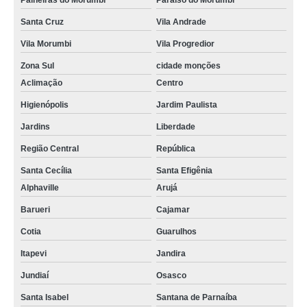
Paineiras do Morumbi
Paraíso do Morumbi
Santa Cruz
Vila Andrade
Vila Morumbi
Vila Progredior
Zona Sul
cidade monções
Aclimação
Centro
Higienópolis
Jardim Paulista
Jardins
Liberdade
Região Central
República
Santa Cecília
Santa Efigênia
Alphaville
Arujá
Barueri
Cajamar
Cotia
Guarulhos
Itapevi
Jandira
Jundiaí
Osasco
Santa Isabel
Santana de Parnaíba