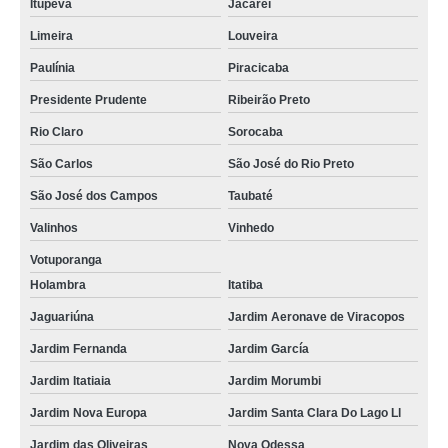
Itupeva
Jacareí
Limeira
Louveira
Paulínia
Piracicaba
Presidente Prudente
Ribeirão Preto
Rio Claro
Sorocaba
São Carlos
São José do Rio Preto
São José dos Campos
Taubaté
Valinhos
Vinhedo
Votuporanga
Holambra
Itatiba
Jaguariúna
Jardim Aeronave de Viracopos
Jardim Fernanda
Jardim García
Jardim Itatiaia
Jardim Morumbi
Jardim Nova Europa
Jardim Santa Clara Do Lago Ll
Jardim das Oliveiras
Nova Odessa