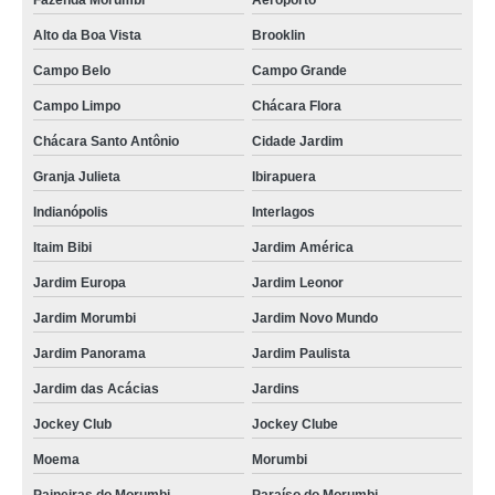
Fazenda Morumbi
Aeroporto
Alto da Boa Vista
Brooklin
Campo Belo
Campo Grande
Campo Limpo
Chácara Flora
Chácara Santo Antônio
Cidade Jardim
Granja Julieta
Ibirapuera
Indianópolis
Interlagos
Itaim Bibi
Jardim América
Jardim Europa
Jardim Leonor
Jardim Morumbi
Jardim Novo Mundo
Jardim Panorama
Jardim Paulista
Jardim das Acácias
Jardins
Jockey Club
Jockey Clube
Moema
Morumbi