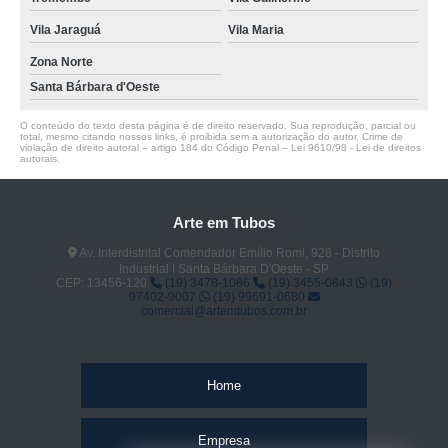
Vila Jaraguá
Vila Maria
Zona Norte
Santa Bárbara d'Oeste
O conteúdo do texto desta página é de direito reservado. Sua reprodução, parcial ou
total, mesmo citando nossos links, é proibida sem a autorização do autor. Crime de
violação de direito autoral – artigo 184 do Código Penal –
Lei 9610/98 - Lei de direitos
autorais
.
Arte em Tubos
Av. Interdistrital Comendador Emílio Romi, 928 - Distrito
Industrial I Santa Bárbara D'Oeste - SP
CEP: 13456-120
(19) 3478-1086
(19) 3455-0843
(19)
97402-9007
(19) 99691-0680
comercial@artemtubos.com.br
Home
Empresa