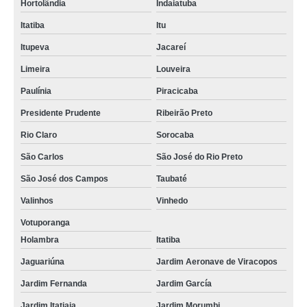
Hortolândia
Indaiatuba
Itatiba
Itu
Itupeva
Jacareí
Limeira
Louveira
Paulínia
Piracicaba
Presidente Prudente
Ribeirão Preto
Rio Claro
Sorocaba
São Carlos
São José do Rio Preto
São José dos Campos
Taubaté
Valinhos
Vinhedo
Votuporanga
Holambra
Itatiba
Jaguariúna
Jardim Aeronave de Viracopos
Jardim Fernanda
Jardim García
Jardim Itatiaia
Jardim Morumbi