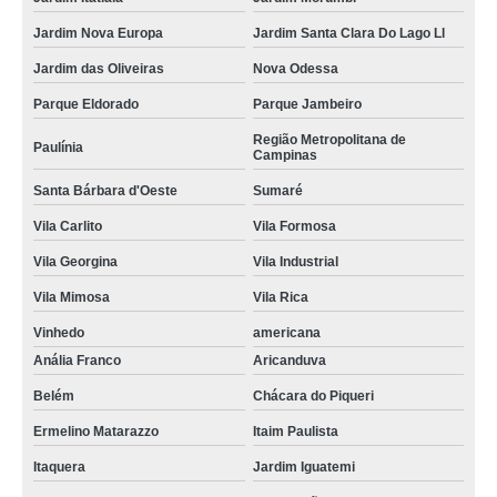
Jardim Nova Europa
Jardim Santa Clara Do Lago Ll
Jardim das Oliveiras
Nova Odessa
Parque Eldorado
Parque Jambeiro
Região Metropolitana de
Paulínia
Campinas
Santa Bárbara d'Oeste
Sumaré
Vila Carlito
Vila Formosa
Vila Georgina
Vila Industrial
Vila Mimosa
Vila Rica
Vinhedo
americana
Anália Franco
Aricanduva
Belém
Chácara do Piqueri
Ermelino Matarazzo
Itaim Paulista
Itaquera
Jardim Iguatemi