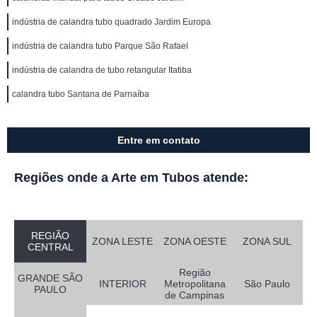
indústria de calandra tubo quadrado Jardim Europa
indústria de calandra tubo Parque São Rafael
indústria de calandra de tubo retangular Itatiba
calandra tubo Santana de Parnaíba
Entre em contato
Regiões onde a Arte em Tubos atende:
REGIÃO
ZONA LESTE
ZONA OESTE
ZONA SUL
CENTRAL
Região
GRANDE SÃO
INTERIOR
Metropolitana
São Paulo
PAULO
de Campinas