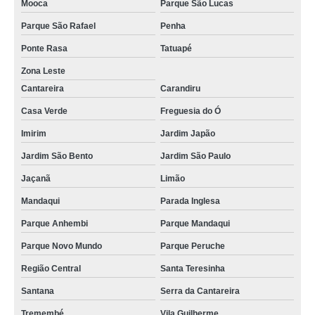
Mooca
Parque São Lucas
Parque São Rafael
Penha
Ponte Rasa
Tatuapé
Zona Leste
Cantareira
Carandiru
Casa Verde
Freguesia do Ó
Imirim
Jardim Japão
Jardim São Bento
Jardim São Paulo
Jaçanã
Limão
Mandaqui
Parada Inglesa
Parque Anhembi
Parque Mandaqui
Parque Novo Mundo
Parque Peruche
Região Central
Santa Teresinha
Santana
Serra da Cantareira
Tremembé
Vila Guilherme