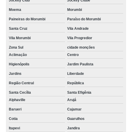
Jockey Club
Jockey Clube
Moema
Morumbi
Paineiras do Morumbi
Paraíso do Morumbi
Santa Cruz
Vila Andrade
Vila Morumbi
Vila Progredior
Zona Sul
cidade monções
Aclimação
Centro
Higienópolis
Jardim Paulista
Jardins
Liberdade
Região Central
República
Santa Cecília
Santa Efigênia
Alphaville
Arujá
Barueri
Cajamar
Cotia
Guarulhos
Itapevi
Jandira