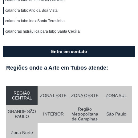
calandra tubo de alumínio Louveira
calandra tubo Alto da Boa Vista
calandra tubo inox Santa Teresinha
calandras hidráulica para tubo Santa Cecília
Entre em contato
Regiões onde a Arte em Tubos atende:
REGIÃO
ZONA LESTE
ZONA OESTE
ZONA SUL
CENTRAL
Região
GRANDE SÃO
INTERIOR
Metropolitana
São Paulo
PAULO
de Campinas
Zona Norte