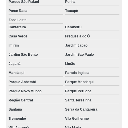
Parque São Rafael
Penha
Ponte Rasa
Tatuapé
Zona Leste
Cantareira
Carandiru
Casa Verde
Freguesia do Ó
Imirim
Jardim Japão
Jardim São Bento
Jardim São Paulo
Jaçanã
Limão
Mandaqui
Parada Inglesa
Parque Anhembi
Parque Mandaqui
Parque Novo Mundo
Parque Peruche
Região Central
Santa Teresinha
Santana
Serra da Cantareira
Tremembé
Vila Guilherme
Vila Jaraguá
Vila Maria