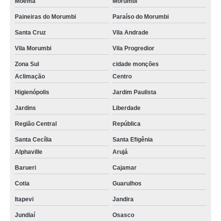
Moema
Morumbi
Paineiras do Morumbi
Paraíso do Morumbi
Santa Cruz
Vila Andrade
Vila Morumbi
Vila Progredior
Zona Sul
cidade monções
Aclimação
Centro
Higienópolis
Jardim Paulista
Jardins
Liberdade
Região Central
República
Santa Cecília
Santa Efigênia
Alphaville
Arujá
Barueri
Cajamar
Cotia
Guarulhos
Itapevi
Jandira
Jundiaí
Osasco