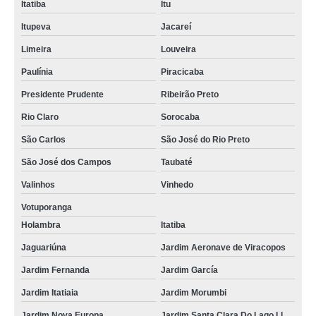
Itatiba
Itu
Itupeva
Jacareí
Limeira
Louveira
Paulínia
Piracicaba
Presidente Prudente
Ribeirão Preto
Rio Claro
Sorocaba
São Carlos
São José do Rio Preto
São José dos Campos
Taubaté
Valinhos
Vinhedo
Votuporanga
Holambra
Itatiba
Jaguariúna
Jardim Aeronave de Viracopos
Jardim Fernanda
Jardim García
Jardim Itatiaia
Jardim Morumbi
Jardim Nova Europa
Jardim Santa Clara Do Lago Ll