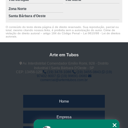
Zona Norte
Santa Bárbara d'Oeste
O conteúdo do texto desta página é de direito reservado. Sua reprodução, parcial ou
total, mesmo citando nossos links, é proibida sem a autorização do autor. Crime de
violação de direito autoral – artigo 184 do Código Penal –
Lei 9610/98 - Lei de direitos
autorais
.
Arte em Tubos
Av. Interdistrital Comendador Emílio Romi, 928 - Distrito
Industrial I Santa Bárbara D'Oeste - SP
CEP: 13456-120
(19) 3478-1086
(19) 3455-0843
(19)
97402-9007
(19) 99691-0680
comercial@artemtubos.com.br
Home
Empresa