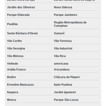
Jardim das Oliveiras
Nova Odessa
Parque Eldorado
Parque Jambeiro
Região Metropolitana de
Paulínia
Campinas
Santa Bárbara d'Oeste
Sumaré
Vila Carlito
Vila Formosa
Vila Georgina
Vila Industrial
Vila Mimosa
Vila Rica
Vinhedo
americana
Anália Franco
Aricanduva
Belém
Chácara do Piqueri
Ermelino Matarazzo
Itaim Paulista
Itaquera
Jardim Iguatemi
Mooca
Parque São Lucas