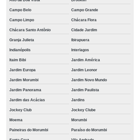
Alto da Boa Vista
Brooklin
Campo Belo
Campo Grande
Campo Limpo
Chácara Flora
Chácara Santo Antônio
Cidade Jardim
Granja Julieta
Ibirapuera
Indianópolis
Interlagos
Itaim Bibi
Jardim América
Jardim Europa
Jardim Leonor
Jardim Morumbi
Jardim Novo Mundo
Jardim Panorama
Jardim Paulista
Jardim das Acácias
Jardins
Jockey Club
Jockey Clube
Moema
Morumbi
Paineiras do Morumbi
Paraíso do Morumbi