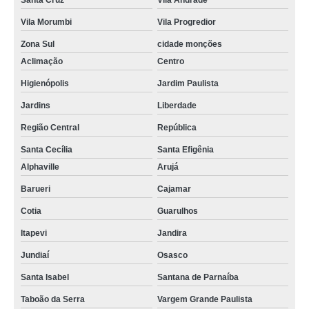
Santa Cruz
Vila Andrade
Vila Morumbi
Vila Progredior
Zona Sul
cidade monções
Aclimação
Centro
Higienópolis
Jardim Paulista
Jardins
Liberdade
Região Central
República
Santa Cecília
Santa Efigênia
Alphaville
Arujá
Barueri
Cajamar
Cotia
Guarulhos
Itapevi
Jandira
Jundiaí
Osasco
Santa Isabel
Santana de Parnaíba
Taboão da Serra
Vargem Grande Paulista