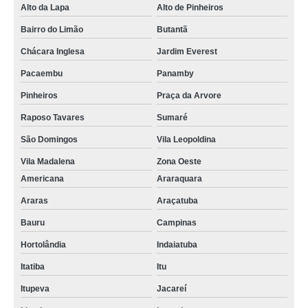
Alto da Lapa
Alto de Pinheiros
Bairro do Limão
Butantã
Chácara Inglesa
Jardim Everest
Pacaembu
Panamby
Pinheiros
Praça da Arvore
Raposo Tavares
Sumaré
São Domingos
Vila Leopoldina
Vila Madalena
Zona Oeste
Americana
Araraquara
Araras
Araçatuba
Bauru
Campinas
Hortolândia
Indaiatuba
Itatiba
Itu
Itupeva
Jacareí