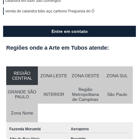
calandra em tubo São Domingos
venda de calandra tubo aço carbono Freguesia do Ó
Entre em contato
Regiões onde a Arte em Tubos atende:
REGIÃO
ZONA LESTE
ZONA OESTE
ZONA SUL
CENTRAL
Região
GRANDE SÃO
INTERIOR
Metropolitana
São Paulo
PAULO
de Campinas
Zona Norte
Fazenda Morumbi
Aeroporto