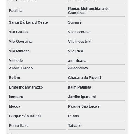
Região Metropolitana de
Paulínia
Campinas
Santa Bárbara d'Oeste
Sumaré
Vila Carlito
Vila Formosa
Vila Georgina
Vila Industrial
Vila Mimosa
Vila Rica
Vinhedo
americana
Anália Franco
Aricanduva
Belém
Chácara do Piqueri
Ermelino Matarazzo
Itaim Paulista
Itaquera
Jardim Iguatemi
Mooca
Parque São Lucas
Parque São Rafael
Penha
Ponte Rasa
Tatuapé