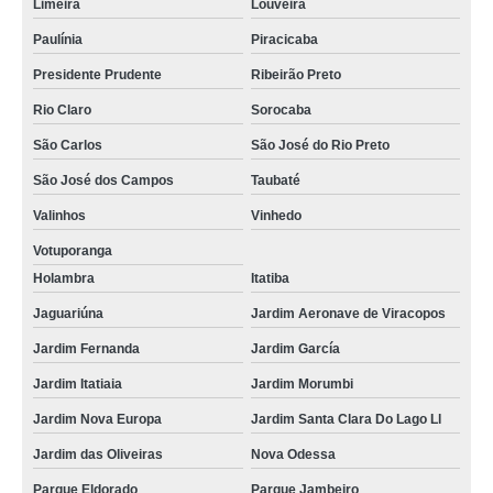
Limeira
Louveira
Paulínia
Piracicaba
Presidente Prudente
Ribeirão Preto
Rio Claro
Sorocaba
São Carlos
São José do Rio Preto
São José dos Campos
Taubaté
Valinhos
Vinhedo
Votuporanga
Holambra
Itatiba
Jaguariúna
Jardim Aeronave de Viracopos
Jardim Fernanda
Jardim García
Jardim Itatiaia
Jardim Morumbi
Jardim Nova Europa
Jardim Santa Clara Do Lago Ll
Jardim das Oliveiras
Nova Odessa
Parque Eldorado
Parque Jambeiro