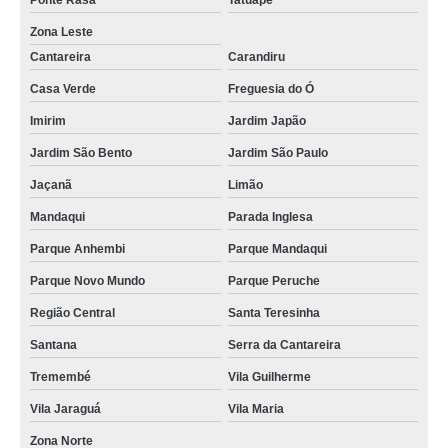
Ponte Rasa
Tatuapé
Zona Leste
Cantareira
Carandiru
Casa Verde
Freguesia do Ó
Imirim
Jardim Japão
Jardim São Bento
Jardim São Paulo
Jaçanã
Limão
Mandaqui
Parada Inglesa
Parque Anhembi
Parque Mandaqui
Parque Novo Mundo
Parque Peruche
Região Central
Santa Teresinha
Santana
Serra da Cantareira
Tremembé
Vila Guilherme
Vila Jaraguá
Vila Maria
Zona Norte