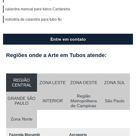
calandra manual para tubos Cantareira
indústria de calandra para tubo Itu
Entre em contato
Regiões onde a Arte em Tubos atende:
REGIÃO
ZONA LESTE
ZONA OESTE
ZONA SUL
CENTRAL
Região
GRANDE SÃO
INTERIOR
Metropolitana
São Paulo
PAULO
de Campinas
Zona Norte
Fazenda Morumbi
Aeroporto