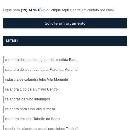
Ligue para
(19) 3478-1086
ou
clique aqui
e entre em contato por email.
Solicite um orçamento
MENU
calandra de tubo retangular sob medida Bauru
calandra de tubo retangular Fazenda Morumbi
indústria de calandra tubo Vila Morumbi
calandra tubo de alumínio Centro
calandras de tubo Interlagos
calandra para tubo Vila Mimosa
calandra em tubo Taboão da Serra
venda de calandra manual para tubos Taubaté