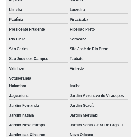
Itupeva
Jacareí
Limeira
Louveira
Paulínia
Piracicaba
Presidente Prudente
Ribeirão Preto
Rio Claro
Sorocaba
São Carlos
São José do Rio Preto
São José dos Campos
Taubaté
Valinhos
Vinhedo
Votuporanga
Holambra
Itatiba
Jaguariúna
Jardim Aeronave de Viracopos
Jardim Fernanda
Jardim García
Jardim Itatiaia
Jardim Morumbi
Jardim Nova Europa
Jardim Santa Clara Do Lago Ll
Jardim das Oliveiras
Nova Odessa