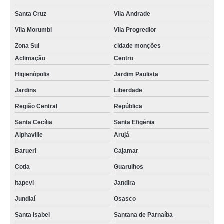
Santa Cruz
Vila Andrade
Vila Morumbi
Vila Progredior
Zona Sul
cidade monções
Aclimação
Centro
Higienópolis
Jardim Paulista
Jardins
Liberdade
Região Central
República
Santa Cecília
Santa Efigênia
Alphaville
Arujá
Barueri
Cajamar
Cotia
Guarulhos
Itapevi
Jandira
Jundiaí
Osasco
Santa Isabel
Santana de Parnaíba