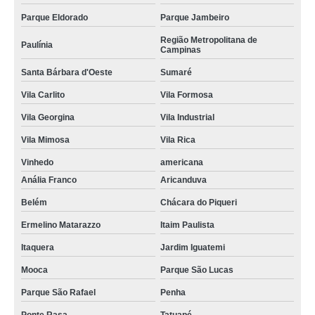
Parque Eldorado
Parque Jambeiro
Região Metropolitana de
Paulínia
Campinas
Santa Bárbara d'Oeste
Sumaré
Vila Carlito
Vila Formosa
Vila Georgina
Vila Industrial
Vila Mimosa
Vila Rica
Vinhedo
americana
Anália Franco
Aricanduva
Belém
Chácara do Piqueri
Ermelino Matarazzo
Itaim Paulista
Itaquera
Jardim Iguatemi
Mooca
Parque São Lucas
Parque São Rafael
Penha