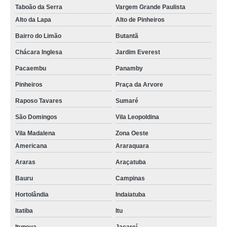
Taboão da Serra
Vargem Grande Paulista
Alto da Lapa
Alto de Pinheiros
Bairro do Limão
Butantã
Chácara Inglesa
Jardim Everest
Pacaembu
Panamby
Pinheiros
Praça da Arvore
Raposo Tavares
Sumaré
São Domingos
Vila Leopoldina
Vila Madalena
Zona Oeste
Americana
Araraquara
Araras
Araçatuba
Bauru
Campinas
Hortolândia
Indaiatuba
Itatiba
Itu