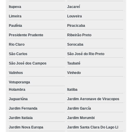
Itupeva
Jacareí
Limeira
Louveira
Paulínia
Piracicaba
Presidente Prudente
Ribeirão Preto
Rio Claro
Sorocaba
São Carlos
São José do Rio Preto
São José dos Campos
Taubaté
Valinhos
Vinhedo
Votuporanga
Holambra
Itatiba
Jaguariúna
Jardim Aeronave de Viracopos
Jardim Fernanda
Jardim García
Jardim Itatiaia
Jardim Morumbi
Jardim Nova Europa
Jardim Santa Clara Do Lago Ll