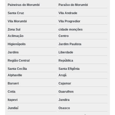
Paineiras do Morumbi
Paraíso do Morumbi
Santa Cruz
Vila Andrade
Vila Morumbi
Vila Progredior
Zona Sul
cidade monções
Aclimação
Centro
Higienópolis
Jardim Paulista
Jardins
Liberdade
Região Central
República
Santa Cecília
Santa Efigênia
Alphaville
Arujá
Barueri
Cajamar
Cotia
Guarulhos
Itapevi
Jandira
Jundiaí
Osasco