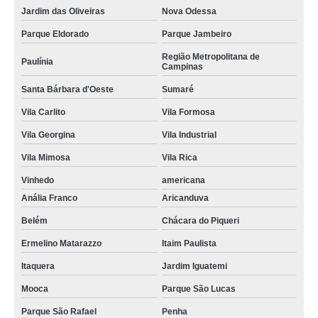
Jardim das Oliveiras
Nova Odessa
Parque Eldorado
Parque Jambeiro
Região Metropolitana de
Paulínia
Campinas
Santa Bárbara d'Oeste
Sumaré
Vila Carlito
Vila Formosa
Vila Georgina
Vila Industrial
Vila Mimosa
Vila Rica
Vinhedo
americana
Anália Franco
Aricanduva
Belém
Chácara do Piqueri
Ermelino Matarazzo
Itaim Paulista
Itaquera
Jardim Iguatemi
Mooca
Parque São Lucas
Parque São Rafael
Penha