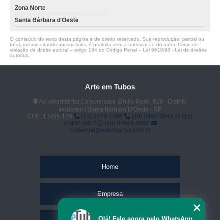
Zona Norte
Santa Bárbara d'Oeste
O conteúdo do texto desta página é de direito reservado. Sua reprodução, parcial ou
total, mesmo citando nossos links, é proibida sem a autorização do autor. Crime de
violação de direito autoral – artigo 184 do Código Penal –
Lei 9610/98 - Lei de direitos
autorais
.
Arte em Tubos
Av. Interdistrital Comendador Emílio Romi, 928 - Distrito
Industrial I Santa Bárbara D'Oeste - SP
CEP: 13456-120
(19) 3478-1086
(19) 3455-0843
(19)
97402-9007
(19) 99691-0680
comercial@artemtubos.com.br
Home
Empresa
Olá! Fale agora pelo WhatsApp