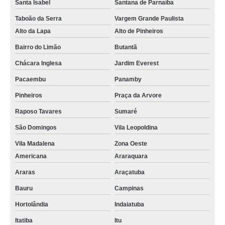
Santa Isabel
Santana de Parnaíba
Taboão da Serra
Vargem Grande Paulista
Alto da Lapa
Alto de Pinheiros
Bairro do Limão
Butantã
Chácara Inglesa
Jardim Everest
Pacaembu
Panamby
Pinheiros
Praça da Arvore
Raposo Tavares
Sumaré
São Domingos
Vila Leopoldina
Vila Madalena
Zona Oeste
Americana
Araraquara
Araras
Araçatuba
Bauru
Campinas
Hortolândia
Indaiatuba
Itatiba
Itu