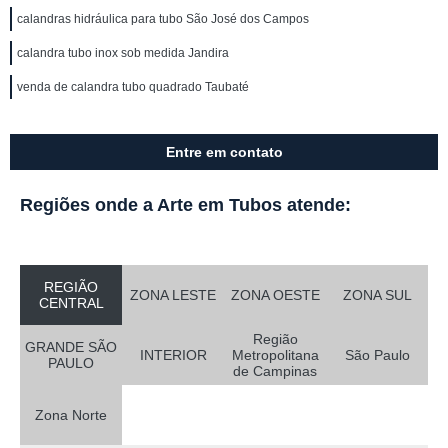
calandras hidráulica para tubo São José dos Campos
calandra tubo inox sob medida Jandira
venda de calandra tubo quadrado Taubaté
Entre em contato
Regiões onde a Arte em Tubos atende:
REGIÃO
ZONA LESTE
ZONA OESTE
ZONA SUL
CENTRAL
Região
GRANDE SÃO
INTERIOR
Metropolitana
São Paulo
PAULO
de Campinas
Zona Norte