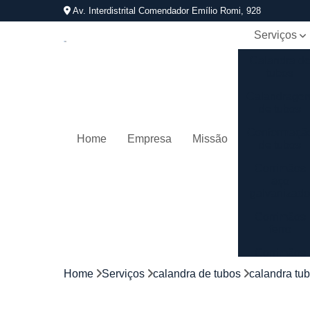
Av. Interdistrital Comendador Emílio Romi, 928
Serviços
Calandra d
tubos
Calandrage
de tubos
Conformaçã
Home
Empresa
Missão
de tubos
Corrimãos
aço
galvanizad
Corrimãos
ferro
Corrimãos
galvanizado
Home
Serviços
calandra de tubos
calandra tu
Corrimãos
inox