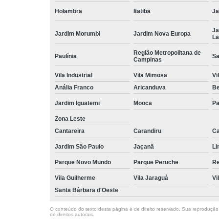
Holambra
Itatiba
Ja
Ja
Jardim Morumbi
Jardim Nova Europa
La
Região Metropolitana de
Paulínia
Sa
Campinas
Vila Industrial
Vila Mimosa
Vi
Anália Franco
Aricanduva
B
Jardim Iguatemi
Mooca
Pa
Zona Leste
Cantareira
Carandiru
Ca
Jardim São Paulo
Jaçanã
Li
Parque Novo Mundo
Parque Peruche
Re
Vila Guilherme
Vila Jaraguá
Vi
Santa Bárbara d'Oeste
O conteúdo do texto desta página é de direito reservado. Sua reprodução, 
de direitos autorais
.