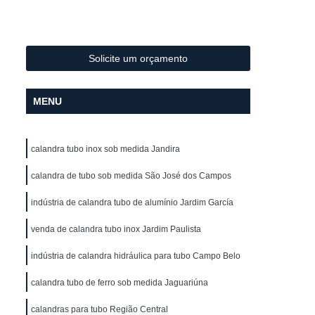
Metal
Conformação de Tubo de Metal
ura
Conformação de Tubos com Costura
ubo
Conformação para Tubo
Solicite um orçamento
o de Metal
Conformação Tubo
MENU
o Conformação
Corrimão Aço Galvanizado
zado
Corrimão de Aço Galvanizado
calandra tubo inox sob medida Jandira
ço Galvanizado de Escada
m Escada
calandra de tubo sob medida São José dos Campos
Corrimão em Aço Galvanizado
o Galvanizado para Escada
indústria de calandra tubo de alumínio Jardim García
lvanizado
Corrimão Galvanizado Aço
venda de calandra tubo inox Jardim Paulista
 Aço
Corrimão Galvanizado de Aço
indústria de calandra hidráulica para tubo Campo Belo
do em Aço
Corrimão de Ferro
calandra tubo de ferro sob medida Jaguariúna
ra Escada
Corrimão em Ferro
calandras para tubo Região Central