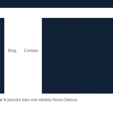
e
Calandra de Tubo
Calandra 
Calandra Hidráulica para 
m
Calandra para Tubo
Calan
Calandra Tubo de Alumínio
Ca
o
Blog
Contato
Calandra Tubo Quadra
Calandragem de Cantoneira
o
Calandragem de Materiais T
Calandragem de Tubo
Caland
Calandragem Tubo
s
Calandragem Tubo em A
bo
calandra tubo sob medida Nova Odessa
Conformação com Tubo