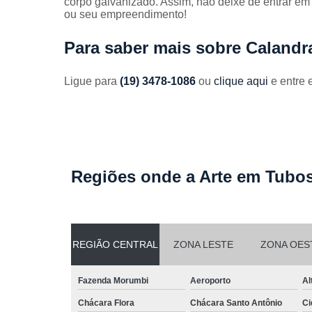
corpo galvanizado. Assim, não deixe de entrar em
Guarda
ou seu empreendimento!
corpos
galvanizado
Para saber mais sobre Caland
Guarda
corpos inox
Ligue para
(19) 3478-1086
ou
clique aqui
e entre 
Serviços de
dobra
Soldas em
aço
Soldas em
Regiões onde a Arte em Tubos
aço carbon
REGIÃO CENTRAL
ZONA LESTE
ZONA OES
Fazenda Morumbi
Aeroporto
Al
Chácara Flora
Chácara Santo Antônio
Ci