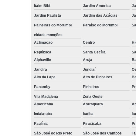
Itaim Bibi
Jardim América
Ja
Jardim Paulista
Jardim das Acácias
Ja
Paineiras do Morumbi
Paraíso do Morumbi
Sa
cidade monções
Aclimação
Centro
Hi
República
Santa Cecília
Sa
Alphaville
Arujá
Ba
Jandira
Jundiaí
O
Alto da Lapa
Alto de Pinheiros
Ba
Panamby
Pinheiros
Pr
Vila Madalena
Zona Oeste
Americana
Araraquara
Ar
Indaiatuba
Itatiba
Itu
Paulínia
Piracicaba
Pr
São José do Rio Preto
São José dos Campos
Ta