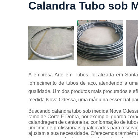
Calandra Tubo sob 
Cortes a
laser
Cortes de
chapa
Curvament
de tubo
Dobra de
chapas
Dobras de
A empresa Arte em Tubos, localizada em Santa
tubo
fornecimento de tubos de aço, atendendo a uma
Empresas d
qualidade. Um dos produtos mais procurados e efi
corte
medida Nova Odessa, uma máquina essencial para
Guarda
corpos
Buscando calandra tubo sob medida Nova Odessa?
carbono
ramo de Corte E Dobra, por exemplo, guarda corpo
calandragem de cantoneira, conformação de tubo
Guarda
um time de profissionais qualificados para o serv
corpos ferro
ajustam a sua necessidade. Oferecemos também a