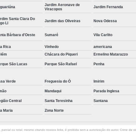
Jardim Aeronave de
guariúna
Jardim Fernanda
Curvamento de Tubos Do
Viracopos
rdim Santa Clara Do
Curvamento de Tubos Industria
Jardim das Oliveiras
Nova Odessa
go Ll
Corte e Dobra Chapa
Corte e 
nta Bárbara d'Oeste
Sumaré
Vila Carlito
Dobra Chapa de Alumínio
la Rica
Vinhedo
americana
Dobra de Chapa de Al
elém
Chácara do Piqueri
Ermelino Matarazzo
Dobra de Chapa de Ferro
Dobr
rque São Lucas
Parque São Rafael
Penha
Dobradeira de Chapa
Dobra de 
Dobra de Tubo Redondo
sa Verde
Freguesia do Ó
Imirim
mão
Mandaqui
Dobra Tubo com Maçarico
Parada Inglesa
Dobra
gião Central
Santa Teresinha
Santana
Dobra Tubo Quadrado
Dobra
la Maria
Zona Norte
Empresa Corte a Laser
Em
Empresa de Corte a Laser
parcial ou total, mesmo citando nossos links, é proibida sem a autorização do autor. Crime de vi
Empresa de Corte a Laser Chapa Ga