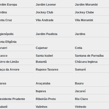
Corrimão Inox para Escada
rdim Europa
Jardim Leonor
Jardim Morumbi
Corrimão Inox Quadrado
rdins
Jockey Club
Jockey Clube
Corte a Laser Chapa Aço In
nta Cruz
Vila Andrade
Vila Morumbi
Corte a Laser em Chapa
Cor
Corte a Laser Oxigênio
gienópolis
Jardim Paulista
Jardins
Corte e Dobra de Chapa a Laser
nta Efigênia
rueri
Cajamar
Cotia
Solda a Laser
sasco
Santa Isabel
Santana de Parnaíba
Corte a Laser em Chapa de Aço
irro do Limão
Butantã
Chácara Inglesa
Corte Chapa a Laser
C
aça da Arvore
Raposo Tavares
Sumaré
Corte de Chapa a Laser
Corte d
Corte de Chapa Inox a Laser
Cor
aras
Araçatuba
Bauru
Curvamento de Tubo
Itupeva
Jacareí
esidente Prudente
Ribeirão Preto
Rio Claro
Curvamento de Tubos a 
ubaté
Valinhos
Vinhedo
Curvamento de Tubos de Aç