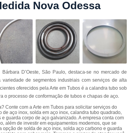
Medida Nova Odessa
Conformação com Tubo Tipo 
Conformação de Tubo sem Cost
Conformação em T
Conformação para Tub
o
Conformação Tubo de Metal
Tub
Corrimão Aço Tipo Galvani
Corrimão de A
 Bárbara D’Oeste, São Paulo, destaca-se no mercado de
Corrimão de Aço Galvanizado e
 variedade de segmentos industriais com serviços de alta
e
Corrimão em Aç
cientes oferecidos pela Arte em Tubos é a calandra tubo sob
Corrimão em Tubo de Aço Ga
 o processo de conformação de tubos e chapas de aço.
Corrimão Galvanizado com
 Conte com a Arte em Tubos para solicitar serviços do
 de aço inox, solda em aço inox, calandra tubo quadrado,
Corrimão Galvaniza
s e guarda corpo de aço galvanizado. A empresa conta com
iço, além de investir em equipamentos modernos, que se
Corrimão de Ferro pa
 opção de solda de aço inox, solda aço carbono e guarda