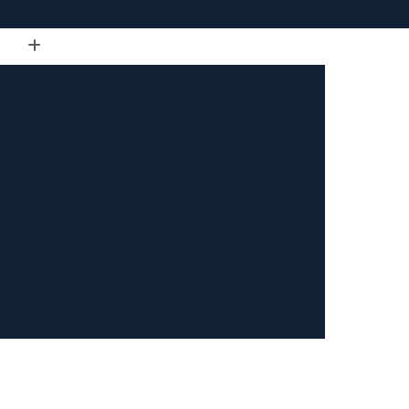
de Tubo Retangular
Calandra em Tubo
Tubo
Calandra Manual para Tubos
dra Tubo
Calandra Tubo Aço Carbono
landra Tubo de Ferro
Calandra Tubo Inox
do
Calandragem de Barra Chata
Calandragem de Materiais Ferrosos
ipo Ferrosos
Calandragem de Perfil
ragem em Tubo
Calandragem para Tubo
Calandragem Tubo Aço Inox
ço Inox
Calandragem Tubo Inox
Conformação com Tubo de Metal