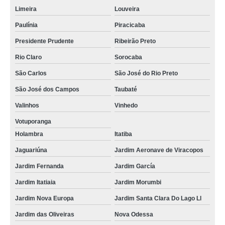
Limeira
Louveira
Paulínia
Piracicaba
Presidente Prudente
Ribeirão Preto
Rio Claro
Sorocaba
São Carlos
São José do Rio Preto
São José dos Campos
Taubaté
Valinhos
Vinhedo
Votuporanga
Holambra
Itatiba
Jaguariúna
Jardim Aeronave de Viracopos
Jardim Fernanda
Jardim García
Jardim Itatiaia
Jardim Morumbi
Jardim Nova Europa
Jardim Santa Clara Do Lago Ll
Jardim das Oliveiras
Nova Odessa