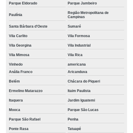
Parque Eldorado
Parque Jambeiro
Região Metropolitana de
Paulínia
Campinas
Santa Bárbara d'Oeste
Sumaré
Vila Carlito
Vila Formosa
Vila Georgina
Vila Industrial
Vila Mimosa
Vila Rica
Vinhedo
americana
Anália Franco
Aricanduva
Belém
Chácara do Piqueri
Ermelino Matarazzo
Itaim Paulista
Itaquera
Jardim Iguatemi
Mooca
Parque São Lucas
Parque São Rafael
Penha
Ponte Rasa
Tatuapé