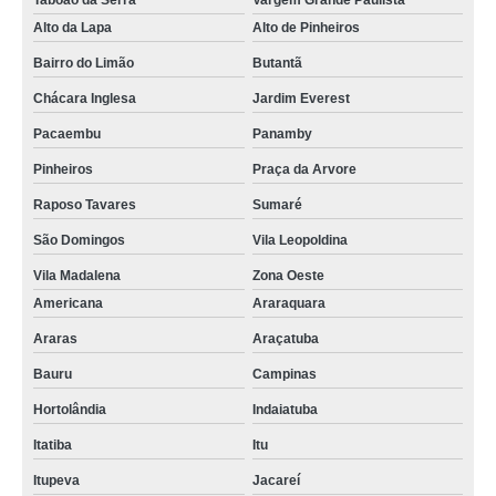
Taboão da Serra
Vargem Grande Paulista
Alto da Lapa
Alto de Pinheiros
Bairro do Limão
Butantã
Chácara Inglesa
Jardim Everest
Pacaembu
Panamby
Pinheiros
Praça da Arvore
Raposo Tavares
Sumaré
São Domingos
Vila Leopoldina
Vila Madalena
Zona Oeste
Americana
Araraquara
Araras
Araçatuba
Bauru
Campinas
Hortolândia
Indaiatuba
Itatiba
Itu
Itupeva
Jacareí