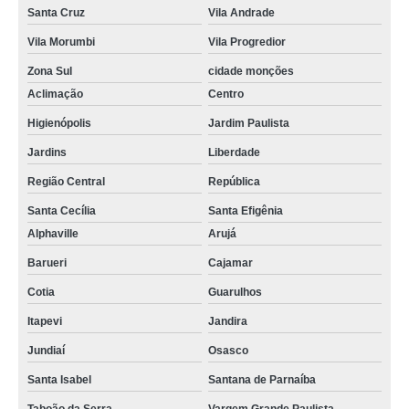
Santa Cruz
Vila Andrade
Vila Morumbi
Vila Progredior
Zona Sul
cidade monções
Aclimação
Centro
Higienópolis
Jardim Paulista
Jardins
Liberdade
Região Central
República
Santa Cecília
Santa Efigênia
Alphaville
Arujá
Barueri
Cajamar
Cotia
Guarulhos
Itapevi
Jandira
Jundiaí
Osasco
Santa Isabel
Santana de Parnaíba