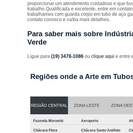
Guarda
proporcionar um atendimento cuidadoso e que bus
corpos
trabalho Qualificada e excelente, entre em contato
galvanizado
trabalhamos com guarda corpo em tubo de aço gal
contato conosco e saiba mais detalhes.
Guarda
corpos inox
Para saber mais sobre Indústr
Serviços de
Verde
dobra
Soldas em
Ligue para
(19) 3478-1086
ou
clique aqui
e entre 
aço
Soldas em
aço carbon
Regiões onde a Arte em Tubos
REGIÃO CENTRAL
ZONA LESTE
ZONA OES
Fazenda Morumbi
Aeroporto
Al
Chácara Flora
Chácara Santo Antônio
Ci