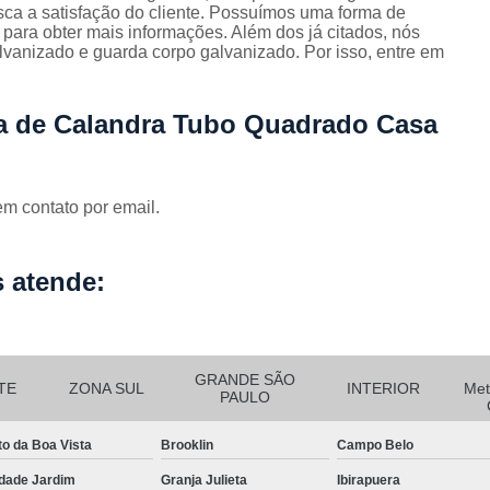
Corrimão Escada Interna Ferro
C
ca a satisfação do cliente. Possuímos uma forma de
 para obter mais informações. Além dos já citados, nós
Corrimão Ferro de Escada
Corri
s
vanizado e guarda corpo galvanizado. Por isso, entre em
Corrimão Ferro para Escada
ia de Calandra Tubo Quadrado Casa
Corrimão Ferro Quadrado
Corrimão com Ferro Tipo Galva
Corrimão de Escada de Ferro Ga
em contato por email.
Corrimão de Galvanizad
Corrimão em Ferro Galvan
o
 atende:
Corrimão Galvanizado
Corrimão Galvanizado Ferro
GRANDE SÃO
Corrimão de Inox para
TE
ZONA SUL
INTERIOR
Met
PAULO
Corrimão Escada Interna
to da Boa Vista
Brooklin
Campo Belo
Corrimão Inox de Escada
Corri
dade Jardim
Granja Julieta
Ibirapuera