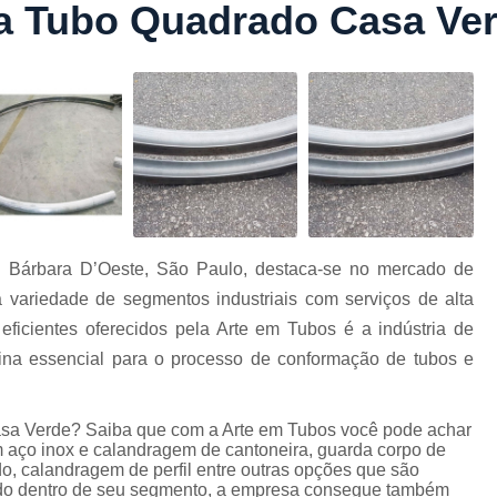
ra Tubo Quadrado Casa Ve
Conformação com Tubo Tipo 
Conformação de Tubo sem Cost
Conformação em T
Conformação para Tub
o
Conformação Tubo de Metal
Tub
Corrimão Aço Tipo Galvani
Corrimão de A
 Bárbara D’Oeste, São Paulo, destaca-se no mercado de
Corrimão de Aço Galvanizado e
 variedade de segmentos industriais com serviços de alta
e
Corrimão em Aç
ficientes oferecidos pela Arte em Tubos é a indústria de
Corrimão em Tubo de Aço Ga
na essencial para o processo de conformação de tubos e
Corrimão Galvanizado com
Casa Verde? Saiba que com a Arte em Tubos você pode achar
Corrimão Galvaniza
m aço inox e calandragem de cantoneira, guarda corpo de
Corrimão de Ferro pa
o, calandragem de perfil entre outras opções que são
iado dentro de seu segmento, a empresa consegue também