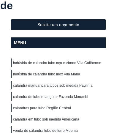
rde
Metal
Conformação de Tubo de Metal
ura
Conformação de Tubos com Costura
ubo
Conformação para Tubo
Solicite um orçamento
o de Metal
Conformação Tubo
MENU
o Conformação
Corrimão Aço Galvanizado
zado
Corrimão de Aço Galvanizado
indústria de calandra tubo aço carbono Vila Guilherme
ço Galvanizado de Escada
m Escada
indústria de calandra tubo inox Vila Maria
Corrimão em Aço Galvanizado
o Galvanizado para Escada
calandra manual para tubos sob medida Paulínia
lvanizado
Corrimão Galvanizado Aço
calandra de tubo retangular Fazenda Morumbi
 Aço
Corrimão Galvanizado de Aço
calandras para tubo Região Central
do em Aço
Corrimão de Ferro
calandra em tubo sob medida Americana
ra Escada
Corrimão em Ferro
venda de calandra tubo de ferro Moema