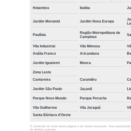
Holambra
Itatiba
Ja
Ja
Jardim Morumbi
Jardim Nova Europa
La
Região Metropolitana de
Paulínia
Sa
Campinas
Vila Industrial
Vila Mimosa
Vi
Anália Franco
Aricanduva
B
Jardim Iguatemi
Mooca
Pa
Zona Leste
Cantareira
Carandiru
Ca
Jardim São Paulo
Jaçanã
Li
Parque Novo Mundo
Parque Peruche
Re
Vila Guilherme
Vila Jaraguá
Vi
Santa Bárbara d'Oeste
O conteúdo do texto desta página é de direito reservado. Sua reprodução, 
de direitos autorais
.