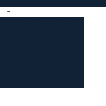
de Tubo Retangular
Calandra em Tubo
Tubo
Calandra Manual para Tubos
dra Tubo
Calandra Tubo Aço Carbono
landra Tubo de Ferro
Calandra Tubo Inox
do
Calandragem de Barra Chata
Calandragem de Materiais Ferrosos
ipo Ferrosos
Calandragem de Perfil
ragem em Tubo
Calandragem para Tubo
Calandragem Tubo Aço Inox
ço Inox
Calandragem Tubo Inox
Conformação com Tubo de Metal