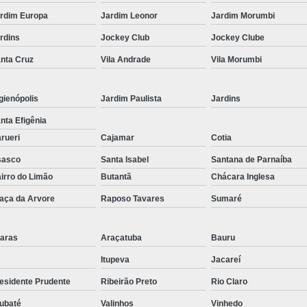
Corrimão Inox para Escada
rdim Europa
Jardim Leonor
Jardim Morumbi
Corrimão Inox Quadrado
rdins
Jockey Club
Jockey Clube
Corte a Laser Chapa Aço In
nta Cruz
Vila Andrade
Vila Morumbi
Corte a Laser em Chapa
Cor
Corte a Laser Oxigênio
gienópolis
Jardim Paulista
Jardins
Corte e Dobra de Chapa a Laser
nta Efigênia
rueri
Cajamar
Cotia
Solda a Laser
sasco
Santa Isabel
Santana de Parnaíba
Corte a Laser em Chapa de Aço
irro do Limão
Butantã
Chácara Inglesa
Corte Chapa a Laser
C
aça da Arvore
Raposo Tavares
Sumaré
Corte de Chapa a Laser
Corte d
Corte de Chapa Inox a Laser
Cor
aras
Araçatuba
Bauru
Curvamento de Tubo
Itupeva
Jacareí
Curvamento de Tubos a 
esidente Prudente
Ribeirão Preto
Rio Claro
Curvamento de Tubos de Aç
ubaté
Valinhos
Vinhedo