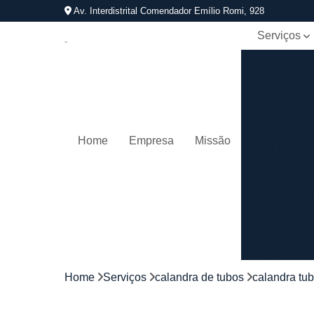
Av. Interdistrital Comendador Emílio Romi, 928
Serviços
Calandra d
tubos
Calandrage
de tubos
Conformaçã
Home
Empresa
Missão
de tubos
Corrimãos
aço
galvanizad
Corrimãos
ferro
Corrimãos
galvanizado
Home
Serviços
calandra de tubos
calandra tu
Corrimãos
inox