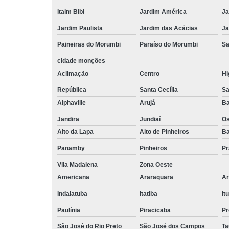
Itaim Bibi
Jardim América
Ja
Jardim Paulista
Jardim das Acácias
Ja
Paineiras do Morumbi
Paraíso do Morumbi
Sa
cidade monções
Aclimação
Centro
Hi
República
Santa Cecília
Sa
Alphaville
Arujá
Ba
Jandira
Jundiaí
O
Alto da Lapa
Alto de Pinheiros
Ba
Panamby
Pinheiros
Pr
Vila Madalena
Zona Oeste
Americana
Araraquara
Ar
Indaiatuba
Itatiba
Itu
Paulínia
Piracicaba
Pr
São José do Rio Preto
São José dos Campos
Ta