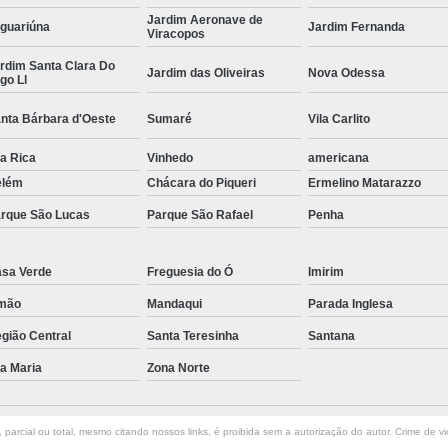
Jardim Aeronave de
guariúna
Jardim Fernanda
Curvamento de Tubos Do
Viracopos
Curvamento de Tubos Industria
rdim Santa Clara Do
Jardim das Oliveiras
Nova Odessa
go Ll
Corte e Dobra Chapa
Corte e 
nta Bárbara d'Oeste
Sumaré
Vila Carlito
Dobra Chapa de Alumínio
la Rica
Vinhedo
americana
Dobra de Chapa de Al
elém
Chácara do Piqueri
Ermelino Matarazzo
Dobra de Chapa de Ferro
Dobr
rque São Lucas
Parque São Rafael
Penha
Dobradeira de Chapa
Dobra de 
Dobra de Tubo Redondo
sa Verde
Freguesia do Ó
Imirim
Dobra Tubo com Maçarico
Dobra
mão
Mandaqui
Parada Inglesa
Dobra Tubo Quadrado
Dobra
gião Central
Santa Teresinha
Santana
la Maria
Zona Norte
Empresa Corte a Laser
Em
Empresa de Corte a Laser
parcial ou total, mesmo citando nossos links, é proibida sem a autorização do autor. Crime de vi
Empresa de Corte a Laser Chapa Ga