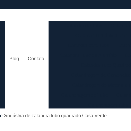
e
Calandra de Tubo
Calandra 
Calandra Hidráulica para 
m
Calandra para Tubo
Calan
Calandra Tubo de Alumínio
Ca
o
Blog
Contato
Calandra Tubo Quadra
Calandragem de Cantoneira
o
Calandragem de Materiais T
Calandragem de Tubo
Caland
Calandragem Tubo
s
Calandragem Tubo em A
bo
indústria de calandra tubo quadrado Casa Verde
Conformação com Tubo