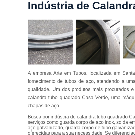
Indústria de Caland
Cortes a
laser
Cortes de
chapa
Curvament
de tubo
Dobra de
chapas
Dobras de
A empresa Arte em Tubos, localizada em Santa
tubo
fornecimento de tubos de aço, atendendo a uma
Empresas d
qualidade. Um dos produtos mais procurados e e
corte
calandra tubo quadrado Casa Verde, uma máqui
Guarda
chapas de aço.
corpos
carbono
Busca por indústria de calandra tubo quadrado 
Guarda
serviços como guarda corpo de aço inox, solda e
corpos ferro
aço galvanizado, guarda corpo de tubo galvanizad
oferecidas para a sua necessidade. Se diferenc